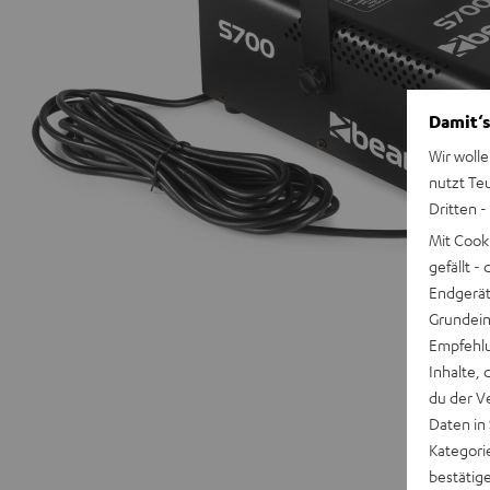
Damit‘s
Wir wolle
nutzt Te
Dritten -
Mit Cook
gefällt 
Endgerät.
Grundeins
Empfehlu
Inhalte, 
du der V
Daten in
Kategori
bestätig