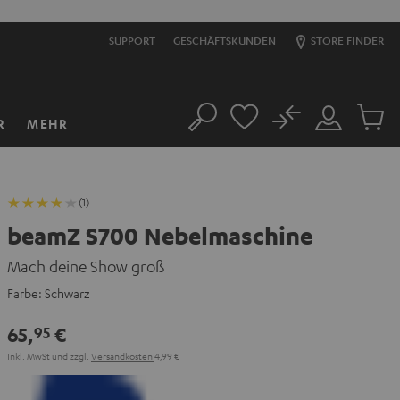
SUPPORT
GESCHÄFTSKUNDEN
STORE FINDER
No
R
MEHR
Suche
Mein
Artikel
Konto
im
Warenk
(1)
beamZ S700 Nebelmaschine
Mach deine Show groß
Farbe:
Schwarz
65,
€
95
Inkl. MwSt
und zzgl.
Versandkosten
4,99 €