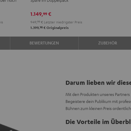
Stereo-
Set
1.149,
€
99
Schwarz
is
949,
99
€
Letzter niedrigster Preis
98
1.399,
€
Originalpreis
BEWERTUNGEN
ZUBEHÖR
Darum lieben wir dies
Mit den Produkten unseres Partners 
Begeistere dein Publikum mit profe
Bühnen zum kleinen Preis ordentlic
Die Vorteile im Überbl