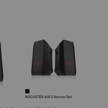
ROCKSTER
ROCKSTER AIR 2 Stereo-Set
AIR
2
aber noch
Spare im Doppelpack