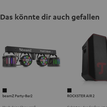
Das könnte dir auch gefallen
beamZ
ROCKSTER
beamZ Party-Bar2
ROCKSTER AIR 2
Party-
AIR
Bar2
2
Mach deine Show groß
Gehört zu den Großen, ist 