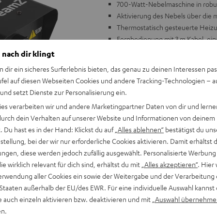
700-Watt-Nebelmaschine in robus
Aktivierung des Nebels über die 
Thermostatisch gesteuerte Heizu
Fernbedienung mit 3 m Kabel, ein
Maße: 265 x 145 x 130 mm, Gewicht
 nach dir klingt
n dir ein sicheres Surferlebnis bieten, das genau zu deinen Interessen pas
ufel auf diesen Webseiten Cookies und andere Tracking-Technologien – 
 und setzt Dienste zur Personalisierung ein.
ies verarbeiten wir und andere Marketingpartner Daten von dir und lernen
- durch dein Verhalten auf unserer Website und Informationen von deinem
 Du hast es in der Hand: Klickst du auf
„Alles ablehnen“
bestätigst du uns
tellung, bei der wir nur erforderliche Cookies aktivieren. Damit erhältst 
ngen, diese werden jedoch zufällig ausgewählt. Personalisierte Werbung
die wirklich relevant für dich sind, erhältst du mit
„Alles akzeptieren“
. Hier 
erwendung aller Cookies ein sowie der Weitergabe und der Verarbeitung 
 Staaten außerhalb der EU/des EWR. Für eine individuelle Auswahl kannst 
e auch einzeln aktivieren bzw. deaktivieren und mit
„Auswahl übernehme
en.