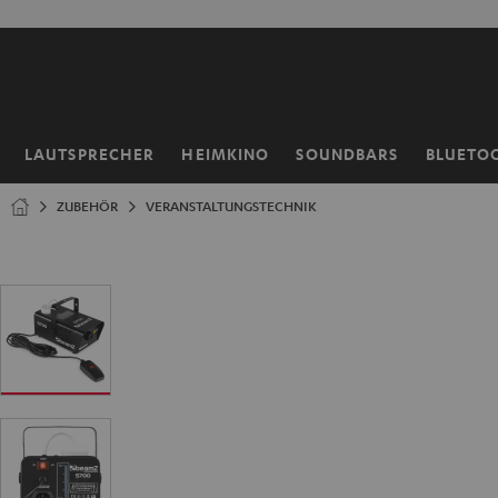
ZUM
NHALT
RINGEN
LAUTSPRECHER
HEIMKINO
SOUNDBARS
BLUETO
Startseite
ZUBEHÖR
VERANSTALTUNGSTECHNIK