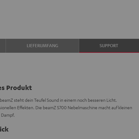
LIEFERUMFANG
SUPPORT
es Produkt
beamZ steht dein Teufel Sound in einem noch besseren Licht.
ssionellen Effekten. Die beamZ S700 Nebelmaschine macht auf kleinen
h Dampf.
ick