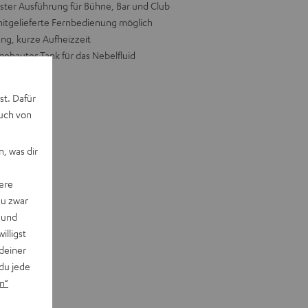
ter Ausführung für Bühne, Bar und Club
mitgelieferte Fernbedienung möglich
ng, kurze Aufheizzeit
gebauter Tank für das Nebelfluid
: 2,4 kg
st. Dafür
auch von
, was dir
ere
du zwar
 und
willigst
deiner
du jede
n“