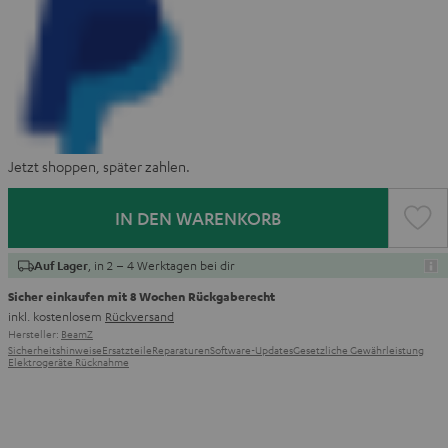
Jetzt shoppen, später zahlen.
IN DEN WARENKORB
, in 2 – 4 Werktagen bei dir
Auf Lager
Sicher einkaufen mit 8 Wochen Rückgaberecht
inkl. kostenlosem
Rückversand
Hersteller:
BeamZ
Sicherheitshinweise
Ersatzteile
Reparaturen
Software-Updates
Gesetzliche Gewährleistung
Elektrogeräte Rücknahme