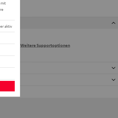
 mit
ere
r aktiv
 wir
n.
Weitere Supportoptionen