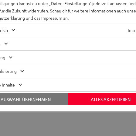
willigungen kannst du unter „Daten-Einstellungen“ jederzeit anpassen und
für die Zukunft widerrufen. Schau dir für weitere Informationen auch uns
utzerklärung
und das
Impressum
an.
rlich
Imme
e
Keinen Store in der Nähe? Kein Problem,
beratung
beraten dich auch persönlich am Telefo
ing
Hier Termin buchen
lisierung
 Inhalte
AUSWAHL ÜBERNEHMEN
ALLES AKZEPTIEREN