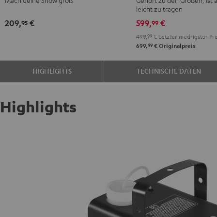
Schwarz
Schwarz
leicht zu tragen
209,
€
599,
€
95
99
499,
99
€
Letzter niedrigster Pre
99
699,
€
Originalpreis
HIGHLIGHTS
TECHNISCHE DATEN
Highlights