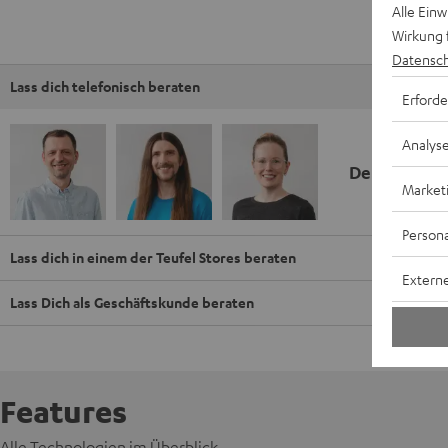
Alle Ein
Wirkung 
Datensch
Lass dich telefonisch beraten
Erforde
Analys
Deine Kauf
Market
Persona
Lass dich in einem der Teufel Stores beraten
Externe
Lass Dich als Geschäftskunde beraten
Features
Alle Technologien im Überblick