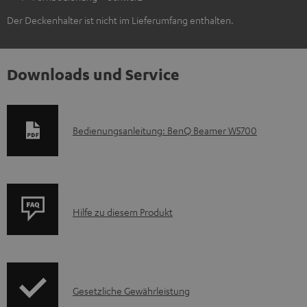
Der Deckenhalter ist nicht im Lieferumfang enthalten.
Downloads und Service
D
Bedienungsanleitung: BenQ Beamer W5700
o
k
u
P
m
Hilfe zu diesem Produkt
r
e
o
n
d
t
I
Gesetzliche Gewährleistung
u
e