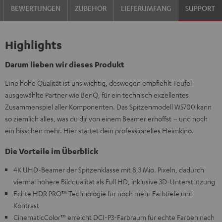
BEWERTUNGEN
ZUBEHÖR
LIEFERUMFANG
SUPPORT
Highlights
Darum lieben wir dieses Produkt
Eine hohe Qualität ist uns wichtig, deswegen empfiehlt Teufel
ausgewählte Partner wie BenQ, für ein technisch exzellentes
Zusammenspiel aller Komponenten. Das Spitzenmodell W5700 kann
so ziemlich alles, was du dir von einem Beamer erhoffst – und noch
ein bisschen mehr. Hier startet dein professionelles Heimkino.
Die Vorteile im Überblick
4K UHD-Beamer der Spitzenklasse mit 8,3 Mio. Pixeln, dadurch
viermal höhere Bildqualität als Full HD, inklusive 3D-Unterstützung
Echte HDR PRO™ Technologie für noch mehr Farbtiefe und
Kontrast
CinematicColor™ erreicht DCI-P3-Farbraum für echte Farben nach