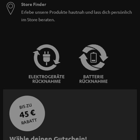
Store Finder
Erlebe unsere Produkte hautnah und lass dich persönlich
im Store beraten.
BIS ZU
45 €
RABATT
N
Wähle deinen Gutschein!