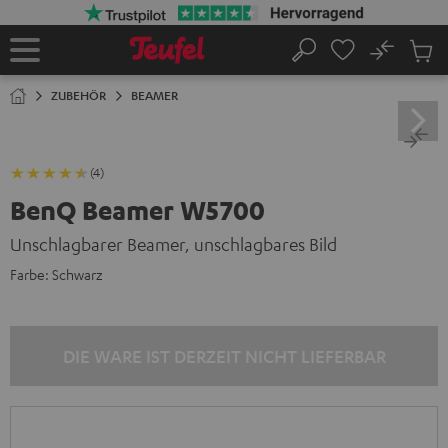
ZUM
NHALT
RINGEN
No
Abs
Startseite
Suche
Artike
im
ZUBEHÖR
BEAMER
Waren
(4)
BenQ Beamer W5700
Unschlagbarer Beamer, unschlagbares Bild
Farbe:
Schwarz
DIE WARE IST DERZEIT NICHT LIEFERBAR