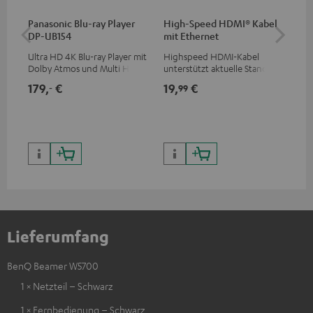
Panasonic Blu-ray Player
High-Speed HDMI® Kabel
ce
DP-UB154
mit Ethernet
De
40
Ultra HD 4K Blu-ray Player mit
Highspeed HDMI-Kabel
Uni
Dolby Atmos und Multi HDR-
unterstützt aktuelle Standards
Dec
Unterstützung inklusive
wie z.B. 4K 50/60p und 4K 3D
kom
179,
€
19,
€
10
‐
99
HDR10+ für eine überragende
Teu
Bildqualität mit lebensechten
Bea
Kontrasten und Farben
Lieferumfang
BenQ Beamer W5700
1 × Netzteil – Schwarz
1 × Fernbedienung – Schwarz