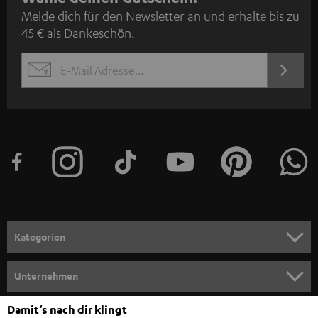
Melde dich für den Newsletter an und erhalte bis zu
e
45 € als Dankeschön.
w
s
JETZT
EMAIL
l
ANME
WIDGET
e
t
t
e
r
a
n
Kategorien
m
HEIMKINO
e
Unternehmen
l
HEIMKINO-KOMPLETTANLAGEN
SUPPORT
Damit‘s nach dir klingt
d
Teufel Onlineshops