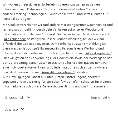
Wir wollen dir ein sicheres Surferlebnis bieten, das genau zu deinen
SOUNDBAR
u
KARRIERE
Interessen passt. Dafür nutzt Teufel auf diesen Webseiten Cookies und
DEUTSCHLAND
n
andere Tracking-Technologien – auch von Dritten - und setzt Dienste zur
HIFI-LAUTSPRECHER
Personalisierung ein.
PRESSE & MARKETING
g
Mit Cookies verarbeiten wir und andere Marketingpartner Daten von dir und
ÖSTERREICH
SMART HOME
lernen, was dir gefällt - durch dein Verhalten auf unserer Website und
GESCHÄFTSKUNDEN
Informationen von deinem Endgerät. Du hast es in der Hand: Klickst du auf
„Alles ablehnen“
bestätigst du unsere Grundeinstellung, bei der wir nur
SCHWEIZ
BLUETOOTH-LAUTSPRECHER
PARTNERPROGRAMM
erforderliche Cookies aktivieren. Damit erhältst du zwar Empfehlungen,
diese werden jedoch zufällig ausgewählt. Personalisierte Werbung und
KOPFHÖRER
Inhalte, die wirklich relevant für dich sind, erhältst du mit
„Alles akzeptieren“
.
NIEDERLANDE
BLOG
Hier willigst du der Verwendung aller Cookies ein sowie der Weitergabe und
der Verarbeitung deiner Daten in Staaten außerhalb der EU/des EWR. Für
BLUETOOTH-KOPFHÖRER
NEWSLETTER
eine individuelle Auswahl kannst du jede Kategorie auch einzeln aktivieren
BELGIEN
bzw. deaktivieren und mit
„Auswahl übernehmen“
bestätigen.
STEREOANLAGEN
Alle Einwilligungen kannst du unter „Daten-Einstellungen“ jederzeit
STORES
anpassen und mit Wirkung für die Zukunft widerrufen. Schau dir für weitere
FRANKREICH
LAUTSPRECHER
Informationen auch unsere
Datenschutzerklärung
und das
Impressum
an.
DEINE VORTEILE BEI TEUFEL
Erforderlich
Immer aktiv
POLEN
ULTIMA-SERIE
TEUFEL STORY
Analyse
IN-EAR-KOPFHÖRER
SPANIEN
UNSER MANAGEMENT