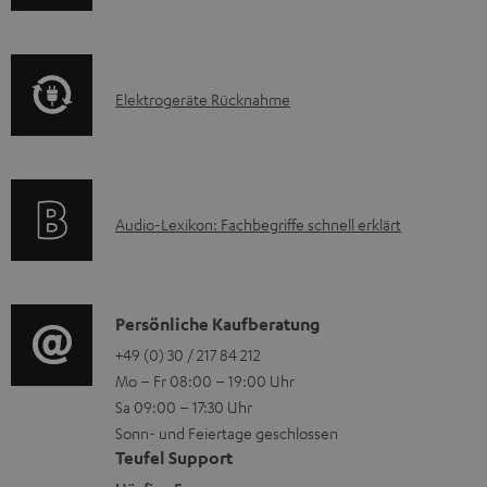
n
k
z
f
t
u
o
F
m
E
Elektrogeräte Rücknahme
r
A
H
l
m
Q
e
e
a
s
r
k
t
u
A
Audio-Lexikon: Fachbegriffe schnell erklärt
t
i
n
u
r
o
t
d
o
n
e
i
K
Persönliche Kaufberatung
g
e
r
o
o
+49 (0) 30 / 217 84 212
e
n
l
Mo – Fr 08:00 – 19:00 Uhr
-
n
r
z
a
Sa 09:00 – 17:30 Uhr
L
t
ä
u
Sonn- und Feiertage geschlossen
d
e
a
t
Teufel Support
r
e
x