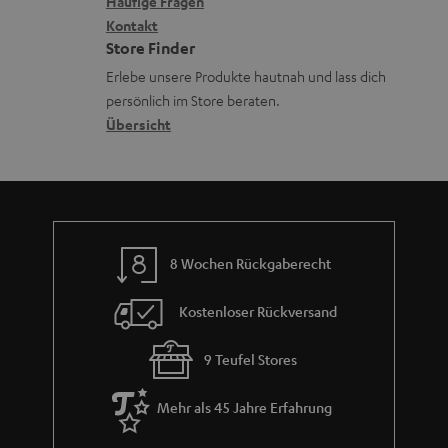
k
e
Häufige Fragen
G
n
i
Kontakt
t
R
a
Store Finder
k
d
ü
r
Erlebe unsere Produkte hautnah und lass dich
o
a
c
a
persönlich im Store beraten.
n
t
k
Übersicht
n
e
n
t
n
a
i
h
e
m
8 Wochen Rückgaberecht
e
Kostenloser Rückversand
9 Teufel Stores
Mehr als 45 Jahre Erfahrung