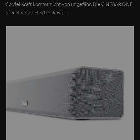
So viel Kraft kommt nicht von ungefähr. Die CINEBAR ONE
Datenschutzerklärung unter I zu finden
.
steckt voller Elektroakustik.