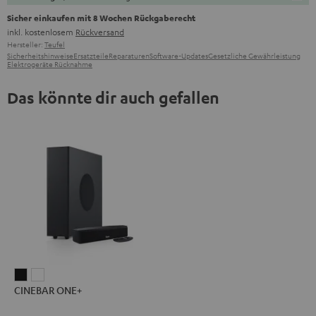
Sicher einkaufen mit 8 Wochen Rückgaberecht
inkl. kostenlosem
Rückversand
Hersteller:
Teufel
Sicherheitshinweise
Ersatzteile
Reparaturen
Software-Updates
Gesetzliche Gewährleistung
Elektrogeräte Rücknahme
Das könnte dir auch gefallen
CINEBAR
CINEBAR
CINEBAR ONE+
ONE+
ONE+
Black
White