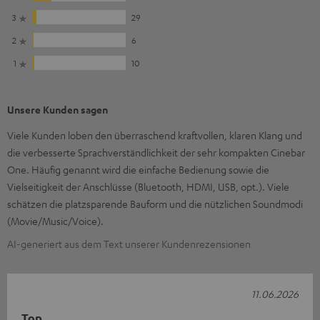
3
29
2
6
1
10
Unsere Kunden sagen
Viele Kunden loben den überraschend kraftvollen, klaren Klang und
die verbesserte Sprachverständlichkeit der sehr kompakten Cinebar
One. Häufig genannt wird die einfache Bedienung sowie die
Vielseitigkeit der Anschlüsse (Bluetooth, HDMI, USB, opt.). Viele
schätzen die platzsparende Bauform und die nützlichen Soundmodi
(Movie/Music/Voice).
AI-generiert aus dem Text unserer Kundenrezensionen
11.06.2026
Top