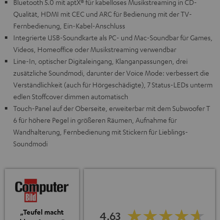
Bluetooth 5.0 mit aptX® für kabelloses Musikstreaming in CD-
Qualität, HDMI mit CEC und ARC für Bedienung mit der TV-
Fernbedienung, Ein-Kabel-Anschluss
Integrierte USB-Soundkarte als PC- und Mac-Soundbar für Games,
Videos, Homeoffice oder Musikstreaming verwendbar
Line-In, optischer Digitaleingang, Klanganpassungen, drei
zusätzliche Soundmodi, darunter der Voice Mode: verbessert die
Verständlichkeit (auch für Hörgeschädigte), 7 Status-LEDs unterm
edlen Stoffcover dimmen automatisch
Touch-Panel auf der Oberseite, erweiterbar mit dem Subwoofer T
6 für höhere Pegel in größeren Räumen, Aufnahme für
Wandhalterung, Fernbedienung mit Stickern für Lieblings-
Soundmodi
„Teufel macht
4.63