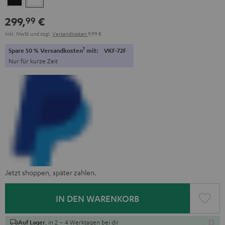
299,
€
99
Inkl. MwSt
und zzgl.
Versandkosten
9,99 €
1
Spare 50 % Versandkosten
mit:
VKF-72F
Nur für kurze Zeit
Jetzt shoppen, später zahlen.
IN DEN WARENKORB
, in 2 – 4 Werktagen bei dir
Auf Lager