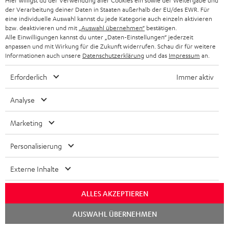
Hier willigst du der Verwendung aller Cookies ein sowie der Weitergabe und
Highspeed HDMI-Flachkabel
der Verarbeitung deiner Daten in Staaten außerhalb der EU/des EWR. Für
unterstützt aktuelle Standards
eine individuelle Auswahl kannst du jede Kategorie auch einzeln aktivieren
wie z.B. 4K 50/60p und 4K 3D
bzw. deaktivieren und mit
„Auswahl übernehmen“
bestätigen.
16,
€
99
Alle Einwilligungen kannst du unter „Daten-Einstellungen“ jederzeit
anpassen und mit Wirkung für die Zukunft widerrufen. Schau dir für weitere
Informationen auch unsere
Datenschutzerklärung
und das
Impressum
an.
Erforderlich
Immer aktiv
Weiteres Zubehör
Analyse
Marketing
Personalisierung
Externe Inhalte
ALLES AKZEPTIEREN
Chat
AUSWAHL ÜBERNEHMEN
starten
High-Speed HDMI® Kabel
Wandhalter AC 3500 SM
Ra