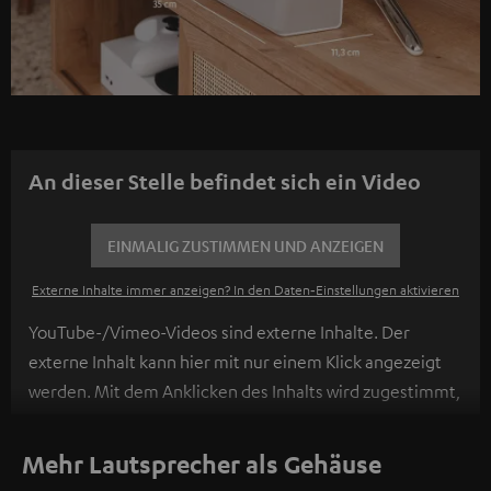
An dieser Stelle befindet sich ein Video
EINMALIG ZUSTIMMEN UND ANZEIGEN
Externe Inhalte immer anzeigen? In den Daten‑Einstellungen aktivieren
YouTube-/Vimeo-Videos sind externe Inhalte. Der
externe Inhalt kann hier mit nur einem Klick angezeigt
werden. Mit dem Anklicken des Inhalts wird zugestimmt,
dass externe Inhalte angezeigt werden. Dabei können
personenbezogene Daten an Drittplattformen
Mehr Lautsprecher als Gehäuse
übermittelt werden.
Weitere Informationen sind in der