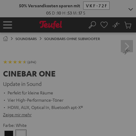
ZUM
NHALT
RINGEN
No
Abs
Startseite
Suche
Artike
im
SOUNDBARS
SOUNDBARS OHNE SUBWOOFER
Waren
(694)
CINEBAR ONE
Update in Sound
Perfekt für kleine Räume
Vier High-Performance-Töner
HDMI, AUX, Optical In, Bluetooth apt-X®
Zeige mir mehr
Farbe:
White
Black
White