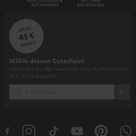
BIS ZU
45 €
RABATT
N
Wähle deinen Gutschein!
Melde dich für den Newsletter an und erhalte bis zu
e
45 € als Dankeschön.
w
s
JETZT
EMAIL
l
ANME
WIDGET
e
t
t
e