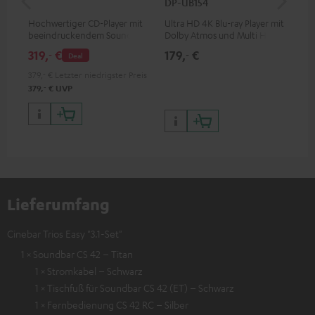
DP-UB154
mit
Hochwertiger CD-Player mit
Ultra HD 4K Blu-ray Player mit
Hig
beeindruckendem Sound und
Dolby Atmos und Multi HDR-
unt
wertiger Verarbeitung
Unterstützung inklusive
wie
319,
€
179,
€
16
‐
‐
Deal
HDR10+ für eine überragende
Bildqualität mit lebensechten
379,
‐
€
Letzter niedrigster Preis
Kontrasten und Farben
‐
379,
€
UVP
Lieferumfang
Cinebar Trios Easy "3.1-Set"
1 × Soundbar CS 42 – Titan
1 × Stromkabel – Schwarz
1 × Tischfuß für Soundbar CS 42 (ET) – Schwarz
1 × Fernbedienung CS 42 RC – Silber