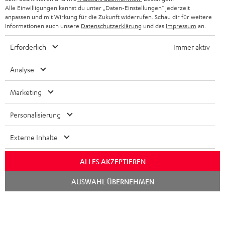
NEWSLETTER
Alle Einwilligungen kannst du unter „Daten-Einstellungen“ jederzeit
BELGIEN
anpassen und mit Wirkung für die Zukunft widerrufen. Schau dir für weitere
STEREOANLAGEN
STORES
Informationen auch unsere
Datenschutzerklärung
und das
Impressum
an.
FRANKREICH
LAUTSPRECHER
Erforderlich
Immer aktiv
DEINE VORTEILE BEI TEUFEL
POLEN
ULTIMA-SERIE
Analyse
TEUFEL STORY
IN-EAR-KOPFHÖRER
SPANIEN
Marketing
UNSER MANAGEMENT
FANSHOP
NACHHALTIGKEIT
Personalisierung
ITALIEN
NEUHEITEN
Technische Änderungen, Tippfehler und Irrtum vorbehalten. Das auf unseren
UNSERE WERTE
Externe Inhalte
Fotos abgebildete Zubehör ist nicht im Lieferumfang enthalten. Etwaige
USA
Entsorgungsgebühren für Batterien sind im Preis inbegriffen.
BILDUNGSRABATT
ALLES AKZEPTIEREN
©2026 Lautsprecher Teufel GmbH - All rights reserved.
WEITERE LÄNDER
Chat
GESCHENKGUTSCHEIN
AUSWAHL ÜBERNEHMEN
starten
Impressum
AGB
Datenschutz
Daten-Einstellungen
EU Data Act
BARRIEREFREIHEIT
Vertrag widerrufen