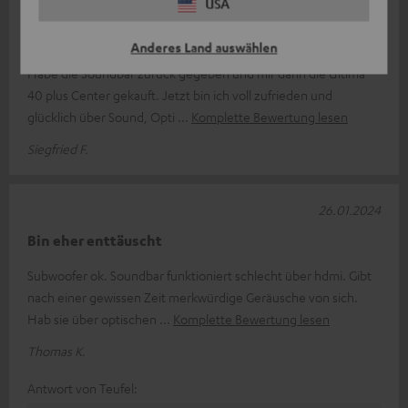
USA
06.02.2024
hat mich leider nicht voll überzeugt.
Anderes Land auswählen
Habe die Soundbar zurück gegeben und mir dann die Ultima
40 plus Center gekauft. Jetzt bin ich voll zufrieden und
glücklich über Sound, Opti
Komplette Bewertung lesen
Siegfried F.
26.01.2024
Bin eher enttäuscht
Subwoofer ok. Soundbar funktioniert schlecht über hdmi. Gibt
nach einer gewissen Zeit merkwürdige Geräusche von sich.
Hab sie über optischen
Komplette Bewertung lesen
Thomas K.
Antwort von Teufel: