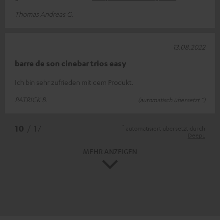
Thomas Andreas G.
13.08.2022
barre de son cinebar trios easy
Ich bin sehr zufrieden mit dem Produkt.
PATRICK B.
(automatisch übersetzt *)
*
10
/ 17
automatisiert übersetzt durch
DeepL
MEHR ANZEIGEN