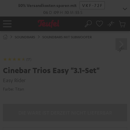
ZUM
NHALT
RINGEN
No
Abs
Startseite
Suche
Artike
im
SOUNDBARS
SOUNDBARS MIT SUBWOOFER
Waren
(17)
Cinebar Trios Easy "3.1-Set"
Easy Rider
Farbe:
Titan
DIE WARE IST DERZEIT NICHT LIEFERBAR