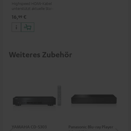
Highspeed HDMI-Kabel
unterstützt aktuelle Standards
wie z.B. 4K 50/60p und 4K 3D
16,
€
99
Weiteres Zubehör
YAMAHA CD-S303
Panasonic Blu-ray Player
Hi