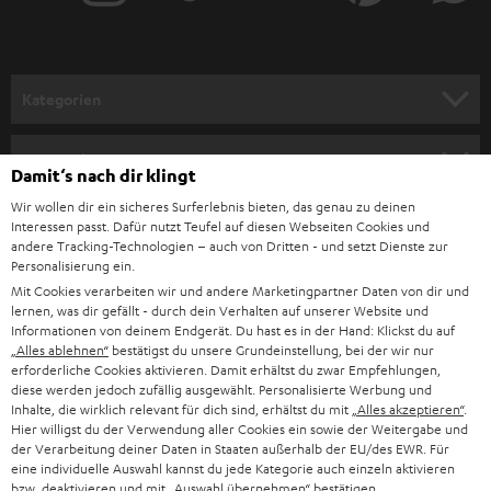
r
a
n
Kategorien
m
HEIMKINO
e
Unternehmen
Damit‘s nach dir klingt
l
HEIMKINO-KOMPLETTANLAGEN
Wir wollen dir ein sicheres Surferlebnis bieten, das genau zu deinen
SUPPORT
d
Teufel Onlineshops
Interessen passt. Dafür nutzt Teufel auf diesen Webseiten Cookies und
SOUNDBAR
andere Tracking-Technologien – auch von Dritten - und setzt Dienste zur
u
KARRIERE
Personalisierung ein.
DEUTSCHLAND
n
Mit Cookies verarbeiten wir und andere Marketingpartner Daten von dir und
HIFI-LAUTSPRECHER
PRESSE & MARKETING
lernen, was dir gefällt - durch dein Verhalten auf unserer Website und
g
ÖSTERREICH
Informationen von deinem Endgerät. Du hast es in der Hand: Klickst du auf
SMART HOME
„Alles ablehnen“
bestätigst du unsere Grundeinstellung, bei der wir nur
GESCHÄFTSKUNDEN
erforderliche Cookies aktivieren. Damit erhältst du zwar Empfehlungen,
diese werden jedoch zufällig ausgewählt. Personalisierte Werbung und
SCHWEIZ
BLUETOOTH-LAUTSPRECHER
PARTNERPROGRAMM
Inhalte, die wirklich relevant für dich sind, erhältst du mit
„Alles akzeptieren“
.
Hier willigst du der Verwendung aller Cookies ein sowie der Weitergabe und
KOPFHÖRER
der Verarbeitung deiner Daten in Staaten außerhalb der EU/des EWR. Für
NIEDERLANDE
BLOG
eine individuelle Auswahl kannst du jede Kategorie auch einzeln aktivieren
BLUETOOTH-KOPFHÖRER
bzw. deaktivieren und mit
„Auswahl übernehmen“
bestätigen.