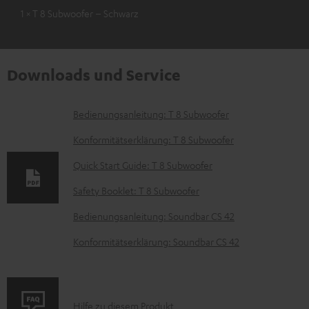
1 × T 8 Subwoofer – Schwarz
Downloads und Service
D
Bedienungsanleitung: T 8 Subwoofer
o
Konformitätserklärung: T 8 Subwoofer
k
Quick Start Guide: T 8 Subwoofer
u
Safety Booklet: T 8 Subwoofer
m
e
Bedienungsanleitung: Soundbar CS 42
n
Konformitätserklärung: Soundbar CS 42
t
e
z
P
Hilfe zu diesem Produkt