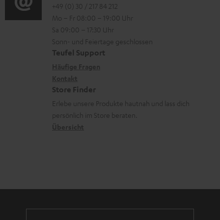
o
o
+49 (0) 30 / 217 84 212
e
n
Mo – Fr 08:00 – 19:00 Uhr
-
n
r
z
Sa 09:00 – 17:30 Uhr
L
t
ä
u
Sonn- und Feiertage geschlossen
e
a
t
Teufel Support
r
x
k
e
Häufige Fragen
G
i
Kontakt
t
R
a
Store Finder
k
d
ü
r
Erlebe unsere Produkte hautnah und lass dich
o
a
c
a
persönlich im Store beraten.
n
t
k
Übersicht
n
e
n
t
n
a
i
h
e
m
e