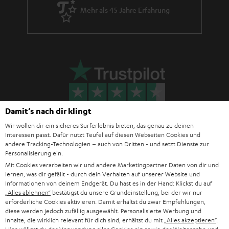
Mehr als 45 Jahre Erfahrung
Damit‘s nach dir klingt
Wir wollen dir ein sicheres Surferlebnis bieten, das genau zu deinen
Interessen passt. Dafür nutzt Teufel auf diesen Webseiten Cookies und
andere Tracking-Technologien – auch von Dritten - und setzt Dienste zur
Teufel Blog
Personalisierung ein.
Audio-Technologien, HiFi-Trends, Tipps & Tricks
Mit Cookies verarbeiten wir und andere Marketingpartner Daten von dir und
lernen, was dir gefällt - durch dein Verhalten auf unserer Website und
Informationen von deinem Endgerät. Du hast es in der Hand: Klickst du auf
Teufel Support
„Alles ablehnen“
bestätigst du unsere Grundeinstellung, bei der wir nur
erforderliche Cookies aktivieren. Damit erhältst du zwar Empfehlungen,
Häufige Fragen
diese werden jedoch zufällig ausgewählt. Personalisierte Werbung und
Kontakt
Inhalte, die wirklich relevant für dich sind, erhältst du mit
„Alles akzeptieren“
.
Rückgabe / Rücktritt