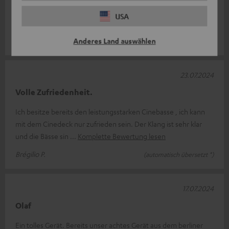
Super Gerät. Leicht anzuschließen, über die normale
USA
Fernbedienung regelbar. Toller Sound. Passt alles
Thomas-Jens V.
Anderes Land auswählen
23.07.2024
Volle Zufriedenheit.
Ich besitze bereits den leistungsstarken Cinebasse , ich kann
mit dem Cinedeck nur zufrieden sein. Der Klang ist sehr klar
und die Bässe sin
Komplette Bewertung lesen
Brégilio P.
(automatisch übersetzt *)
17.07.2024
Olaf
Ein tolles Gerät. Bereits unser achtes Gerät aus dem berliner