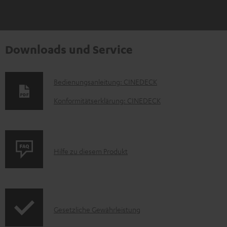
Downloads und Service
D
Bedienungsanleitung: CINEDECK
o
Konformitätserklärung: CINEDECK
k
u
m
P
Hilfe zu diesem Produkt
e
r
n
o
t
d
e
I
Gesetzliche Gewährleistung
u
z
n