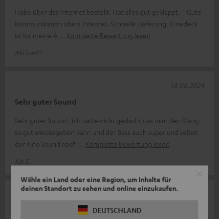
Habe über das Internet bestellt. Hat alles gut geklappt. ` Gute
Kommunikation übers Internet. Schnelle Lieferung. Cinedeck
ist für meine A
Komplette Bewertung lesen
Michael L.
14.08.2024
Sehr guter Sound
Sehr guter Sound , ich hätte nicht gedacht das man den Klang
so gut wiedergeben kann und der Bass auch super und selbst
der Kino Sound reich
Komplette Bewertung lesen
Kai S.
Wähle ein Land oder eine Region, um Inhalte für
deinen Standort zu sehen und online einzukaufen.
02.08.2024
Soundbox
DEUTSCHLAND