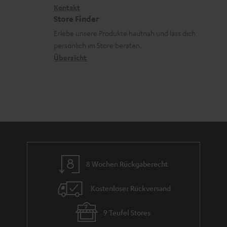
i
Kontakt
t
R
a
Store Finder
k
d
ü
r
Erlebe unsere Produkte hautnah und lass dich
o
a
c
a
persönlich im Store beraten.
n
t
k
Übersicht
n
e
n
t
n
a
i
h
e
m
e
8 Wochen Rückgaberecht
Kostenloser Rückversand
9 Teufel Stores