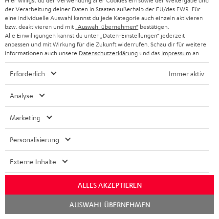
Hier willigst du der Verwendung aller Cookies ein sowie der Weitergabe und
der Verarbeitung deiner Daten in Staaten außerhalb der EU/des EWR. Für
Sendungsverfolgung
eine individuelle Auswahl kannst du jede Kategorie auch einzeln aktivieren
bzw. deaktivieren und mit
„Auswahl übernehmen“
bestätigen.
Store Finder
Alle Einwilligungen kannst du unter „Daten-Einstellungen“ jederzeit
anpassen und mit Wirkung für die Zukunft widerrufen. Schau dir für weitere
Erlebe unsere Produkte hautnah und lass dich persönlich
Informationen auch unsere
Datenschutzerklärung
und das
Impressum
an.
im Store beraten.
Erforderlich
Immer aktiv
Analyse
Marketing
Personalisierung
Externe Inhalte
ALLES AKZEPTIEREN
BIS ZU
45 €
Chat
AUSWAHL ÜBERNEHMEN
starten
RABATT