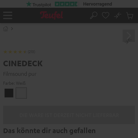
ZUM
NHALT
RINGEN
No
Abs
Startseite
Suche
Artike
im
Waren
(213)
CINEDECK
Filmsound pur
Farbe:
Weiß
Schwarz
Weiß
DIE WARE IST DERZEIT NICHT LIEFERBAR
Das könnte dir auch gefallen