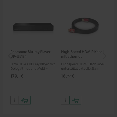
Panasonic Blu-ray Player
High-Speed HDMI® Kabel
Teu
DP-UB154
mit Ethernet
Ultra HD 4K Blu-ray Player mit
Highspeed HDMI-Flachkabel
Uni
Dolby Atmos und Multi HDR-
unterstützt aktuelle Standards
Blu
Unterstützung inklusive
wie z.B. 4K 50/60p und 4K 3D
mit
179,
€
16,
€
24
‐
99
HDR10+ für eine überragende
D/
Bildqualität mit lebensechten
199,
Kontrasten und Farben
299