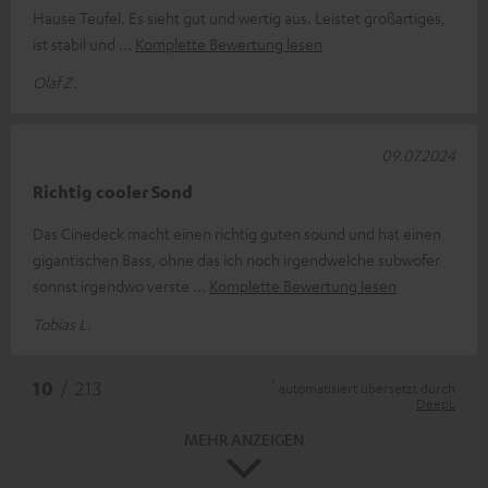
Hause Teufel. Es sieht gut und wertig aus. Leistet großartiges,
ist stabil und
Komplette Bewertung lesen
Olaf Z.
09.07.2024
Richtig cooler Sond
Das Cinedeck macht einen richtig guten sound und hat einen
gigantischen Bass, ohne das ich noch irgendwelche subwofer
sonnst irgendwo verste
Komplette Bewertung lesen
Tobias L.
*
10
/ 213
automatisiert übersetzt durch
DeepL
MEHR ANZEIGEN