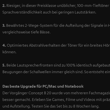
2.
Riesiger, in dieser Preisklasse unüblicher, 100-mm-Tieftöner f
Sprachverständlichkeit auch bei geringen Lautstärken.
3.
Bewährtes 2-Wege-System für die Aufteilung der Signale in H
vergleichsweise tiefe Bässe.
4.
Optimiertes Abstrahlverhalten der Töner für ein breites Hö
können.
5.
Beide Lautsprecherfronten sind zu 100% identisch aufgebaut –
Beugungen der Schallwellen immer gleich sind. So entsteht e
Das beste Upgrade für PC/Mac und Notebook
Der Vorgänger Concept B 20 wurde von mehreren Fachmagazin
besser gemacht. Erleben Sie Games, Filme und Videos mit prä
und Aufstellung. Testen Sie das Set bis zu 8 Wochen lang.