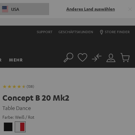
Anderes Land auswählen
USA
SUPPORT
GESCHÄFTSKUNDEN
STORE FINDER
No
R
MEHR
Suche
Mein
Artikel
Konto
im
Warenk
(138)
Concept B 20 Mk2
Table Dance
Farbe:
Weiß / Rot
Schwarz
Weiß
/