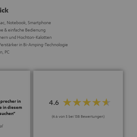
ick
Mac, Notebook, Smartphone
abe & einfache Bedienung
nern und Hochton-Kalotten
Verstärker in Bi-Amping-Technologie
n, PC
4.6
precher in
e in diesem
 suchen“
(4.6 von 5 bei 138 Bewertungen)
al