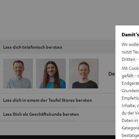
Damit‘s
Wir wolle
Lass dich telefonisch beraten
nutzt Te
Dritten -
Mit Cook
Deine Kauf
gefällt 
Endgerät.
Grundeins
Empfehlu
Lass dich in einem der Teufel Stores beraten
Inhalte, 
du der V
Lass Dich als Geschäftskunde beraten
Daten in
Kategori
bestätig