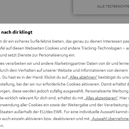
ALLE TESTBERICHT
 nach dir klingt
n dir ein sicheres Surferlebnis bieten, das genau zu deinen Interessen pas
ufel auf diesen Webseiten Cookies und andere Tracking-Technologien – 
 und setzt Dienste zur Personalisierung ein.
Keinen Store in der Nähe? Kein Problem,
ies verarbeiten wir und andere Marketingpartner Daten von dir und lernen
beratung
beraten dich auch persönlich am Telefo
- durch dein Verhalten auf unserer Website und Informationen von deinem
Hier Termin buchen
 Du hast es in der Hand: Klickst du auf
„Alles ablehnen“
bestätigst du uns
tellung, bei der wir nur erforderliche Cookies aktivieren. Damit erhältst 
ngen, diese werden jedoch zufällig ausgewählt. Personalisierte Werbung
die wirklich relevant für dich sind, erhältst du mit
„Alles akzeptieren“
. Hier 
erwendung aller Cookies ein sowie der Weitergabe und der Verarbeitung 
 Staaten außerhalb der EU/des EWR. Für eine individuelle Auswahl kannst 
e auch einzeln aktivieren bzw. deaktivieren und mit
„Auswahl übernehme
en.