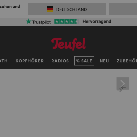
 sehen und
DEUTSCHLAND
OTH
KOPFHÖRER
RADIOS
SALE
NEU
ZUBEHÖ