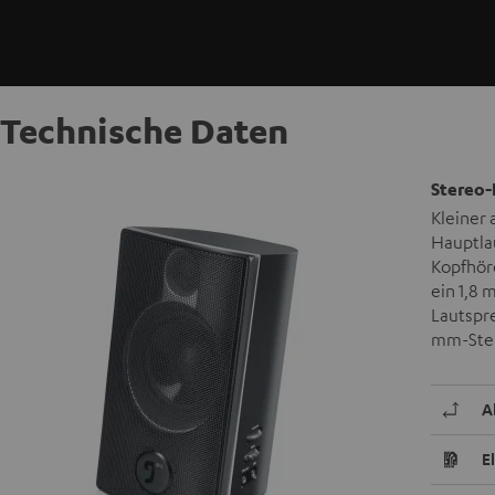
Technische Daten
Stereo-
Kleiner
Hauptla
Kopfhör
ein 1,8 
Lautspre
mm-Ster
A
E