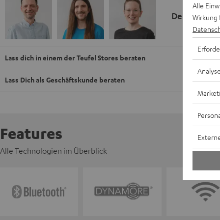
Alle Ein
Deine Kauf
Wirkung 
Datensch
Erforde
Lass dich in einem der Teufel Stores beraten
Analys
Lass Dich als Geschäftskunde beraten
Market
Persona
Features
Externe
Alle Technologien im Überblick