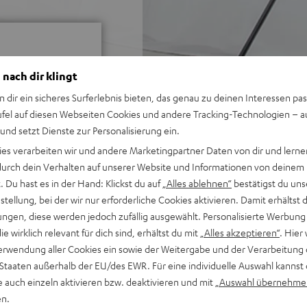
 nach dir klingt
n dir ein sicheres Surferlebnis bieten, das genau zu deinen Interessen pas
ufel auf diesen Webseiten Cookies und andere Tracking-Technologien – 
ei 226 Bewertungen)
 und setzt Dienste zur Personalisierung ein.
ies verarbeiten wir und andere Marketingpartner Daten von dir und lernen
- durch dein Verhalten auf unserer Website und Informationen von deinem
 Du hast es in der Hand: Klickst du auf
„Alles ablehnen“
bestätigst du uns
WERTUNGEN
tellung, bei der wir nur erforderliche Cookies aktivieren. Damit erhältst 
ngen, diese werden jedoch zufällig ausgewählt. Personalisierte Werbung
die wirklich relevant für dich sind, erhältst du mit
„Alles akzeptieren“
. Hier 
erwendung aller Cookies ein sowie der Weitergabe und der Verarbeitung 
 Staaten außerhalb der EU/des EWR. Für eine individuelle Auswahl kannst 
e auch einzeln aktivieren bzw. deaktivieren und mit
„Auswahl übernehme
en.