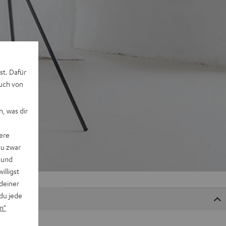
st. Dafür
auch von
, was dir
ere
du zwar
 und
willigst
deiner
du jede
n“