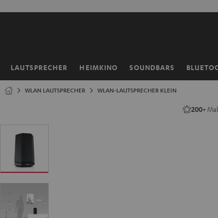
ZUM
NHALT
RINGEN
LAUTSPRECHER
HEIMKINO
SOUNDBARS
BLUETO
Startseite
WLAN LAUTSPRECHER
WLAN-LAUTSPRECHER KLEIN
200+
Mal