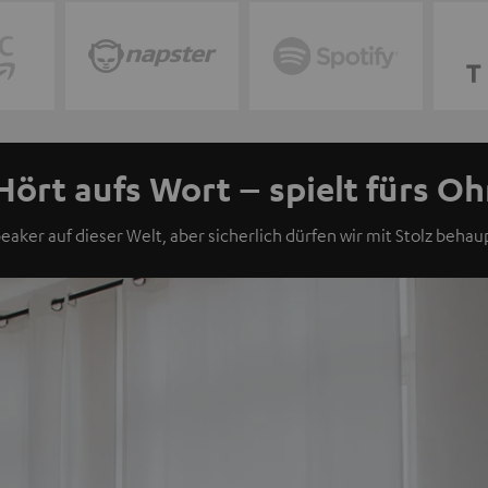
Hört aufs Wort – spielt fürs Oh
eaker auf dieser Welt, aber sicherlich dürfen wir mit Stolz behaup