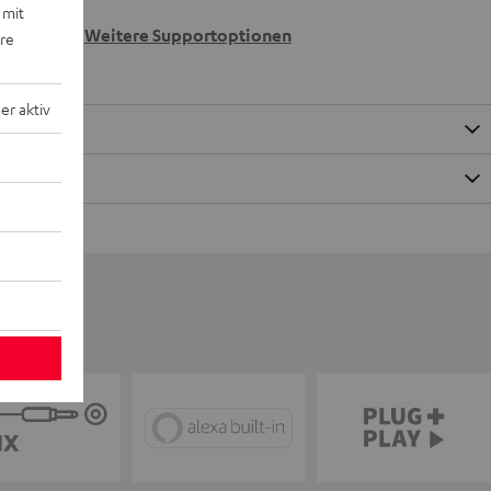
 wir
 mit
n.
Weitere Supportoptionen
ere
r aktiv