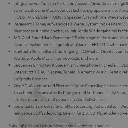
Integration von Amazon Alexa und Amazon Music für vielseitige 
Stimme z.B. deine Musik oder das Licht ein; gruppiere in der Ale
HOLIST M und/oder HOLIST S Speaker für synchrone Wiedergabe
Insgesamt 7 Töner, aufwendiges 3-Wege-System mit riesigem 1
Membranen für eine präzise, raumfüllende Wiedergabe mit kräft
360-Grad-Sound dank Dynamore® Technologie für bestmöglichen K
Raum, verschiedene Klangmodi wählbar, der HOLIST strahlt nach 
Bluetooth für kabellose Übertragung in CD-naher Qualität vom TV
YouTube, Apple Music, Internet-Radio und mehr
Bequemes Einrichten & Steuern am Smartphone mit Teufel HOLIS
unterstützt TIDAL, Napster, TuneIn, & Amazon Music, Gerät direkt
via Spotify Connect
Vier HD-Mikrofone und Electronic Noise Cancelling für das sicher
Sprachbefehlen aus allen Richtungen und bei hohen Lautstärken,
alle Mikrofone, auch auf optionalen Standfuß stellbar
Bedientasten am Gerät für direkte Steuerung, Action Button, Wec
reinigende Stoffabdeckung, Line-In für z.B. CD-Player oder vorve
Standfuß nicht im Lieferumfang. Kein Akkubetrieb möglich.