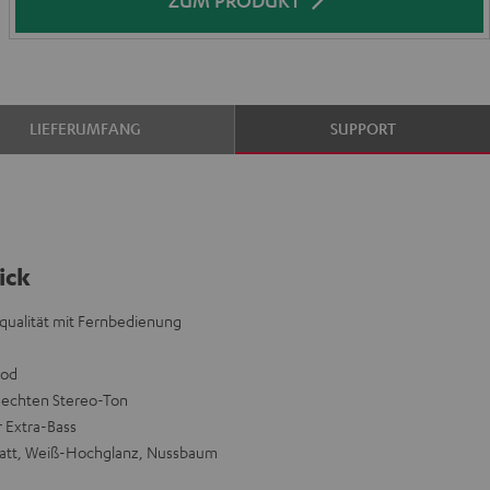
ZUM PRODUKT
LIEFERUMFANG
SUPPORT
ick
gqualität mit Fernbedienung
Pod
n echten Stereo-Ton
 Extra-Bass
att, Weiß-Hochglanz, Nussbaum