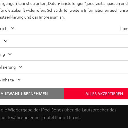
willigungen kannst du unter „Daten-Einstellungen“ jederzeit anpassen und
für die Zukunft widerrufen. Schau dir für weitere Informationen auch uns
utzerklärung
und das
Impressum
an.
rlich
Imme
e
io mit gutem Klang, Radiowecker mit gutem Klang, iPod-Dock
ing
lisierung
apparat aus der guten alten Zeit: UKW-Empfang in sauberer
 Inhalte
 angenehm vollmundig im Ton.
AUSWAHL ÜBERNEHMEN
ALLES AKZEPTIEREN
das die Wiedergabe der iPod-Songs über die Lautsprecher des
 auch während er im iTeufel Radio thront.