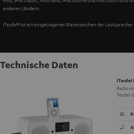
iPod, iPod classic, iPod nano, iPod shuffle und iPod touch sind
anderen Ländern.
iTeufel® ist ein eingetragenes Warenzeichen der Lautspreche
Technische Daten
iTeufel
Radio mi
Teufel-S
R
A