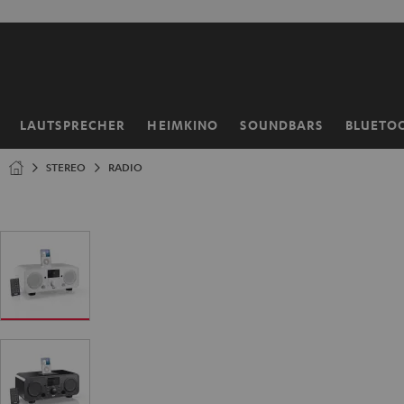
ZUM
NHALT
RINGEN
LAUTSPRECHER
HEIMKINO
SOUNDBARS
BLUETO
Startseite
STEREO
RADIO