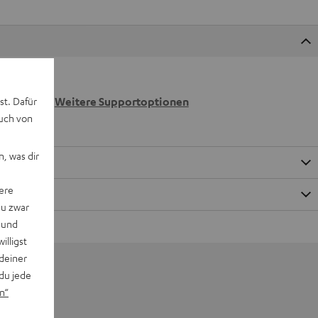
 wir
st. Dafür
n.
Weitere Supportoptionen
auch von
, was dir
ere
du zwar
 und
willigst
deiner
du jede
n“