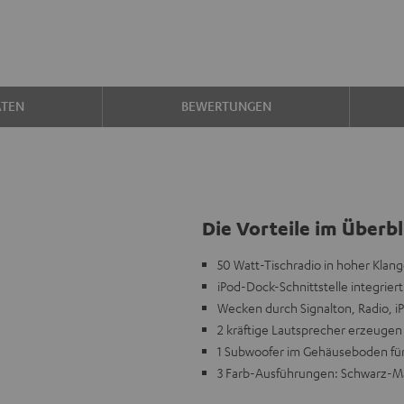
ATEN
BEWERTUNGEN
Die Vorteile im Überbl
50 Watt-Tischradio in hoher Klan
iPod-Dock-Schnittstelle integriert
Wecken durch Signalton, Radio, i
2 kräftige Lautsprecher erzeuge
1 Subwoofer im Gehäuseboden für
3 Farb-Ausführungen: Schwarz-M