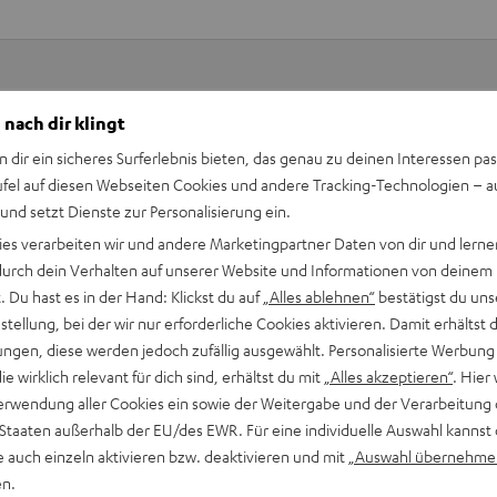
 nach dir klingt
Keinen Store in der Nähe? Kein Problem,
beratung
n dir ein sicheres Surferlebnis bieten, das genau zu deinen Interessen pas
beraten dich auch persönlich am Telefo
Hier Termin buchen
ufel auf diesen Webseiten Cookies und andere Tracking-Technologien – 
 und setzt Dienste zur Personalisierung ein.
ies verarbeiten wir und andere Marketingpartner Daten von dir und lernen
- durch dein Verhalten auf unserer Website und Informationen von deinem
 Du hast es in der Hand: Klickst du auf
„Alles ablehnen“
bestätigst du uns
tellung, bei der wir nur erforderliche Cookies aktivieren. Damit erhältst 
ngen, diese werden jedoch zufällig ausgewählt. Personalisierte Werbung
die wirklich relevant für dich sind, erhältst du mit
„Alles akzeptieren“
. Hier 
erwendung aller Cookies ein sowie der Weitergabe und der Verarbeitung 
 Staaten außerhalb der EU/des EWR. Für eine individuelle Auswahl kannst 
e auch einzeln aktivieren bzw. deaktivieren und mit
„Auswahl übernehme
en.