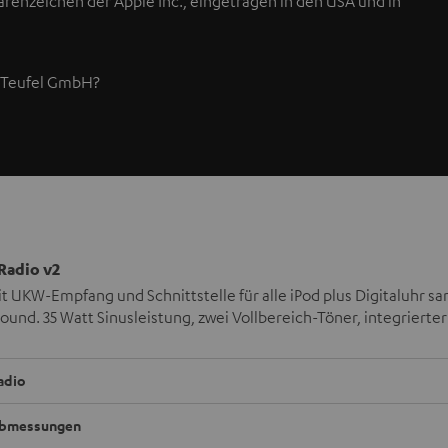
 Warenzeichen der Apple Inc., eingetragen in den USA und in
r Teufel GmbH
?
 Radio v2
t UKW-Empfang und Schnittstelle für alle iPod plus Digitaluhr 
ound. 35 Watt Sinusleistung, zwei Vollbereich-Töner, integrierte
adio
bmessungen