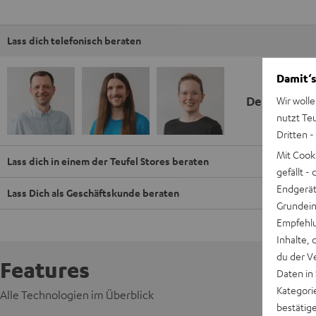
Lass dich telefonisch beraten
Damit‘s
Deine Kauf
Wir wolle
nutzt Te
Dritten -
Mit Cook
Lass dich in einem der Teufel Stores beraten
gefällt 
Endgerät.
Lass Dich als Geschäftskunde beraten
Grundeins
Empfehlu
Inhalte, 
du der V
Features
Daten in
Kategori
Alle Technologien im Überblick
bestätig