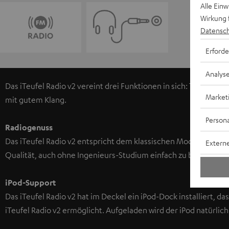
Alle Ein
Wirkung 
Datensch
Erforde
Analys
Das iTeufel Radio v2 vereint drei Funktionen in sich: Tischrad
Market
mit gutem Klang.
Persona
Radiogenuss
Das iTeufel Radio v2 entspricht dem klassischen Modell Radio
Externe
Qualität, auch ohne Ingenieurs-Studium einfach zu bedienen,
iPod-Support
Das iTeufel Radio v2 hat im Deckel ein iPod-Dock installiert, 
iTeufel Radio v2 ermöglicht. Aufgeladen wird der iPod natürlich