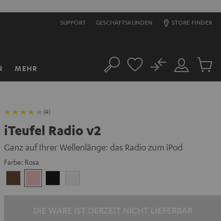
SUPPORT
GESCHÄFTSKUNDEN
STORE FINDER
No
R
MEHR
Suche
Mein
Artikel
Konto
im
Warenk
(4)
iTeufel Radio v2
Ganz auf Ihrer Wellenlänge: das Radio zum iPod
Farbe:
Rosa
Nußbaum
Rosa
Schwarz
Weiß
DIE WARE IST DERZEIT NICHT LIEFERBAR