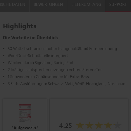
ISCHE DATEN
BEWERTUNGEN
LIEFERUMFANG
SUPPORT
Highlights
Die Vorteile im Überblick
50 Watt-Tischradio in hoher Klangqualität mit Fernbedienung
iPod-Dock-Schnittstelle integriert
Wecken durch Signalton, Radio, iPod
2 kräftige Lautsprecher erzeugen echten Stereo-Ton
1 Subwoofer im Gehäuseboden für Extra-Bass
3 Farb-Ausführungen: Schwarz-Matt, Weiß-Hochglanz, Nussbaum
4.25
"Aufgeweckt"