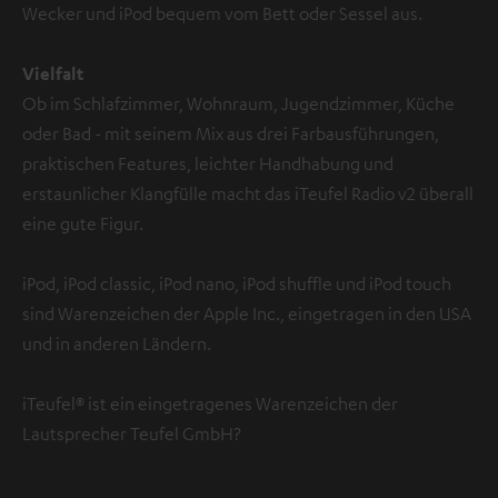
Wecker und iPod bequem vom Bett oder Sessel aus.
Vielfalt
Ob im Schlafzimmer, Wohnraum, Jugendzimmer, Küche
oder Bad - mit seinem Mix aus drei Farbausführungen,
praktischen Features, leichter Handhabung und
erstaunlicher Klangfülle macht das iTeufel Radio v2 überall
eine gute Figur.
iPod, iPod classic, iPod nano, iPod shuffle und iPod touch
sind Warenzeichen der Apple Inc., eingetragen in den USA
und in anderen Ländern.
iTeufel® ist ein eingetragenes Warenzeichen der
Lautsprecher Teufel GmbH
?