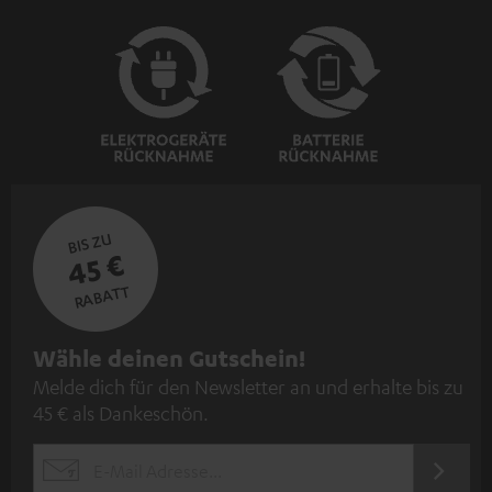
BIS ZU
45 €
RABATT
N
Wähle deinen Gutschein!
Melde dich für den Newsletter an und erhalte bis zu
e
45 € als Dankeschön.
w
s
JETZT
EMAIL
l