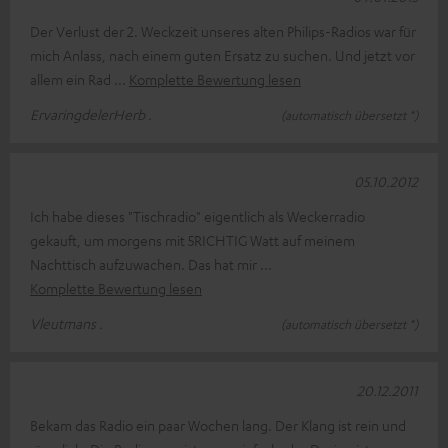
Der Verlust der 2. Weckzeit unseres alten Philips-Radios war für
mich Anlass, nach einem guten Ersatz zu suchen. Und jetzt vor
allem ein Rad
Komplette Bewertung lesen
ErvaringdelerHerb .
(automatisch übersetzt *)
05.10.2012
Ich habe dieses "Tischradio" eigentlich als Weckerradio
gekauft, um morgens mit 5RICHTIG Watt auf meinem
Nachttisch aufzuwachen. Das hat mir
Komplette Bewertung lesen
Vleutmans .
(automatisch übersetzt *)
20.12.2011
Bekam das Radio ein paar Wochen lang. Der Klang ist rein und