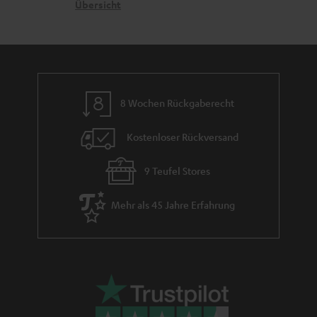
n
t
k
Übersicht
n
e
n
t
n
a
i
h
e
m
8 Wochen Rückgaberecht
e
Kostenloser Rückversand
9 Teufel Stores
Mehr als 45 Jahre Erfahrung