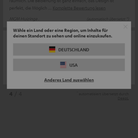
räumlich. Die Bedienung ist ganz einfach, das Design ist
perfekt, die Möglich
Komplette Bewertung lesen
MGM Huizinga .
(automatisch übersetzt *)
Wähle ein Land oder eine Region, um Inhalte für
deinen Standort zu sehen und online einzukaufen.
10.11.2011
DEUTSCHLAND
Ich habe für meine beiden Kinder ein Teufel Radio V2 bestellt.
sind nun seit 2 Monaten in unserem Besitz. Der Entwurf ist sehr
USA
erfolgreich.
Komplette Bewertung lesen
cerezo .
(automatisch übersetzt *)
Anderes Land auswählen
*
4
/ 4
automatisiert übersetzt durch
DeepL