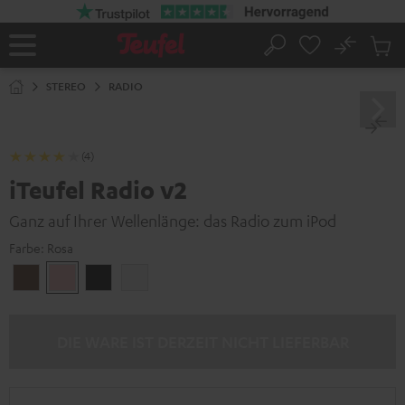
ZUM
NHALT
RINGEN
No
Abs
Startseite
Suche
Artike
im
STEREO
RADIO
Waren
(4)
iTeufel Radio v2
Ganz auf Ihrer Wellenlänge: das Radio zum iPod
Farbe:
Rosa
Nußbaum
Rosa
Schwarz
Weiß
DIE WARE IST DERZEIT NICHT LIEFERBAR