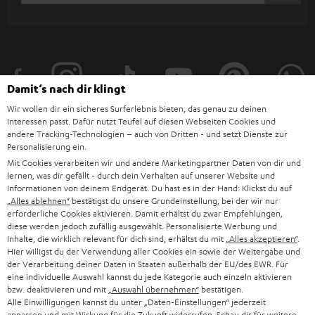
ANME
WIDGET
e
t
t
e
Damit‘s nach dir klingt
r
Wir wollen dir ein sicheres Surferlebnis bieten, das genau zu deinen
a
Interessen passt. Dafür nutzt Teufel auf diesen Webseiten Cookies und
andere Tracking-Technologien – auch von Dritten - und setzt Dienste zur
n
Personalisierung ein.
Kategorien
Mit Cookies verarbeiten wir und andere Marketingpartner Daten von dir und
m
lernen, was dir gefällt - durch dein Verhalten auf unserer Website und
HEIMKINO
e
Informationen von deinem Endgerät. Du hast es in der Hand: Klickst du auf
Unternehmen
„Alles ablehnen“
bestätigst du unsere Grundeinstellung, bei der wir nur
l
erforderliche Cookies aktivieren. Damit erhältst du zwar Empfehlungen,
HEIMKINO-KOMPLETTANLAGEN
SUPPORT
diese werden jedoch zufällig ausgewählt. Personalisierte Werbung und
d
Teufel Onlineshops
Inhalte, die wirklich relevant für dich sind, erhältst du mit
„Alles akzeptieren“
.
SOUNDBAR
u
Hier willigst du der Verwendung aller Cookies ein sowie der Weitergabe und
KARRIERE
DEUTSCHLAND
der Verarbeitung deiner Daten in Staaten außerhalb der EU/des EWR. Für
n
HIFI-LAUTSPRECHER
eine individuelle Auswahl kannst du jede Kategorie auch einzeln aktivieren
PRESSE & MARKETING
bzw. deaktivieren und mit
„Auswahl übernehmen“
bestätigen.
g
ÖSTERREICH
Alle Einwilligungen kannst du unter „Daten-Einstellungen“ jederzeit
SMART HOME
anpassen und mit Wirkung für die Zukunft widerrufen. Schau dir für weitere
GESCHÄFTSKUNDEN