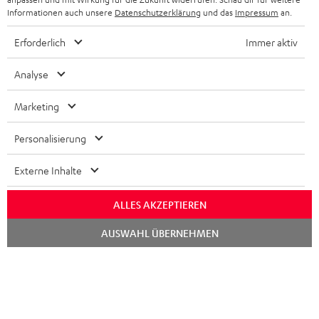
Informationen auch unsere
Datenschutzerklärung
und das
Impressum
an.
SCHWEIZ
BLUETOOTH-LAUTSPRECHER
PARTNERPROGRAMM
Erforderlich
Immer aktiv
KOPFHÖRER
NIEDERLANDE
BLOG
Analyse
BLUETOOTH-KOPFHÖRER
NEWSLETTER
BELGIEN
Marketing
STEREOANLAGEN
STORES
Personalisierung
FRANKREICH
LAUTSPRECHER
DEINE VORTEILE BEI TEUFEL
Externe Inhalte
POLEN
ULTIMA-SERIE
TEUFEL STORY
ALLES AKZEPTIEREN
IN-EAR-KOPFHÖRER
SPANIEN
UNSER MANAGEMENT
Chat
AUSWAHL ÜBERNEHMEN
starten
FANSHOP
NACHHALTIGKEIT
ITALIEN
NEUHEITEN
Technische Änderungen, Tippfehler und Irrtum vorbehalten. Das auf unseren
UNSERE WERTE
Fotos abgebildete Zubehör ist nicht im Lieferumfang enthalten. Etwaige
USA
Entsorgungsgebühren für Batterien sind im Preis inbegriffen.
BILDUNGSRABATT