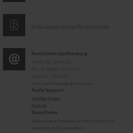
l
m
Q
e
e
a
s
r
k
t
u
A
Audio-Lexikon: Fachbegriffe schnell erklärt
t
i
n
u
r
o
t
d
o
n
e
i
K
Persönliche Kaufberatung
g
e
r
o
o
+49 (0) 30 / 217 84 212
e
n
l
Mo – Fr 08:00 – 19:00 Uhr
-
n
r
z
a
Sa 09:00 – 17:30 Uhr
L
t
ä
u
Sonn- und Feiertage geschlossen
d
e
a
t
Teufel Support
r
e
x
k
e
Häufige Fragen
G
n
i
Kontakt
t
R
a
Store Finder
k
d
ü
r
Erlebe unsere Produkte hautnah und lass dich
o
a
c
a
persönlich im Store beraten.