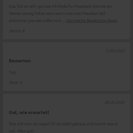
Das Teil ist sehr gut wie ich finde für Headsets könnte ein
kleines wenig höher sein wenn man sein Headset läd
ansonsten joa was sollte nich
Komplette Bewertung lesen
Patrick B.
11.02.2025
Bewerten
Top
Peter K.
28.01.2025
Gut, wie erwartet!
Was soll man da sagen? Er ist stabil gebaut und macht was er
soll. Alles gut!