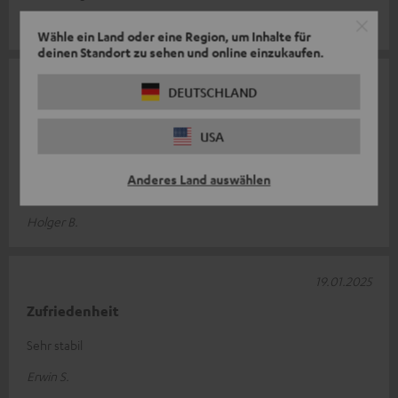
Stefan M.
Wähle ein Land oder eine Region, um Inhalte für
deinen Standort zu sehen und online einzukaufen.
27.01.2025
DEUTSCHLAND
Praktischer Halter für die Kopfhörer
USA
Praktischer Halter für die Kopfhörer. Er steht sicher und so ist
der Kopfhörer jederzeit griffbereit. Wie zuvor bei unseren
Anderes Land auswählen
Bestellungen
Komplette Bewertung lesen
Holger B.
19.01.2025
Zufriedenheit
Sehr stabil
Erwin S.