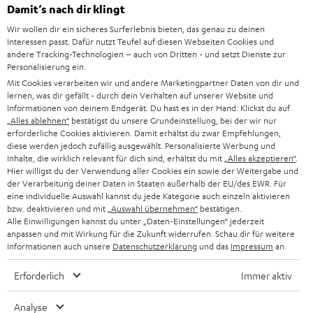
SUPPORT
Damit‘s nach dir klingt
d
Teufel Onlineshops
Wir wollen dir ein sicheres Surferlebnis bieten, das genau zu deinen
SOUNDBAR
u
KARRIERE
Interessen passt. Dafür nutzt Teufel auf diesen Webseiten Cookies und
DEUTSCHLAND
n
andere Tracking-Technologien – auch von Dritten - und setzt Dienste zur
HIFI-LAUTSPRECHER
Personalisierung ein.
PRESSE & MARKETING
g
Mit Cookies verarbeiten wir und andere Marketingpartner Daten von dir und
ÖSTERREICH
SMART HOME
lernen, was dir gefällt - durch dein Verhalten auf unserer Website und
GESCHÄFTSKUNDEN
Informationen von deinem Endgerät. Du hast es in der Hand: Klickst du auf
„Alles ablehnen“
bestätigst du unsere Grundeinstellung, bei der wir nur
SCHWEIZ
BLUETOOTH-LAUTSPRECHER
PARTNERPROGRAMM
erforderliche Cookies aktivieren. Damit erhältst du zwar Empfehlungen,
diese werden jedoch zufällig ausgewählt. Personalisierte Werbung und
KOPFHÖRER
Inhalte, die wirklich relevant für dich sind, erhältst du mit
„Alles akzeptieren“
.
NIEDERLANDE
BLOG
Hier willigst du der Verwendung aller Cookies ein sowie der Weitergabe und
der Verarbeitung deiner Daten in Staaten außerhalb der EU/des EWR. Für
BLUETOOTH-KOPFHÖRER
NEWSLETTER
eine individuelle Auswahl kannst du jede Kategorie auch einzeln aktivieren
BELGIEN
bzw. deaktivieren und mit
„Auswahl übernehmen“
bestätigen.
STEREOANLAGEN
Alle Einwilligungen kannst du unter „Daten-Einstellungen“ jederzeit
STORES
anpassen und mit Wirkung für die Zukunft widerrufen. Schau dir für weitere
FRANKREICH
LAUTSPRECHER
Informationen auch unsere
Datenschutzerklärung
und das
Impressum
an.
DEINE VORTEILE BEI TEUFEL
Erforderlich
Immer aktiv
POLEN
ULTIMA-SERIE
TEUFEL STORY
Analyse
IN-EAR-KOPFHÖRER