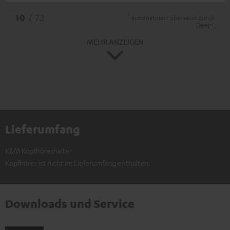
*
10
/ 72
automatisiert übersetzt durch
DeepL
MEHR ANZEIGEN
Lieferumfang
K&M Kopfhörerhalter
Kopfhörer ist nicht im Lieferumfang enthalten.
Downloads und Service