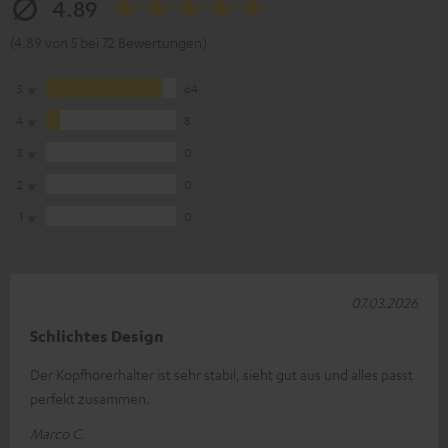
4.89
(4.89 von 5 bei 72 Bewertungen)
5
64
4
8
3
0
2
0
1
0
07.03.2026
Schlichtes Design
Der Kopfhörerhalter ist sehr stabil, sieht gut aus und alles passt
perfekt zusammen.
Marco C.