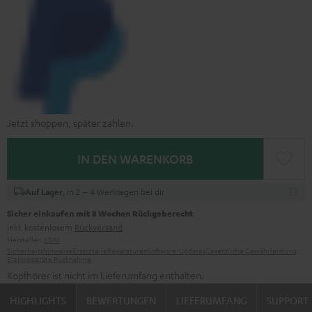
Jetzt shoppen, später zahlen.
IN DEN WARENKORB
, in 2 – 4 Werktagen bei dir
Auf Lager
Sicher einkaufen mit 8 Wochen Rückgaberecht
inkl. kostenlosem
Rückversand
Hersteller:
K&M
Sicherheitshinweise
Ersatzteile
Reparaturen
Software-Updates
Gesetzliche Gewährleistung
Elektrogeräte Rücknahme
Kopfhörer ist nicht im Lieferumfang enthalten.
HIGHLIGHTS
BEWERTUNGEN
LIEFERUMFANG
SUPPORT