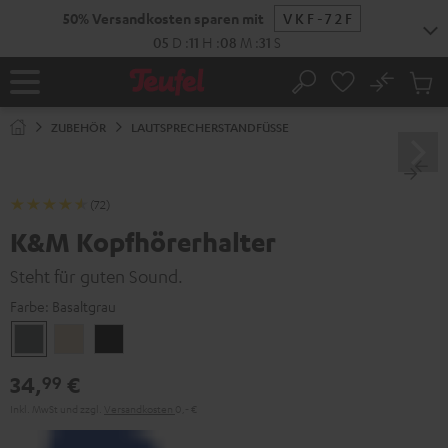
ZUM
50% Versandkosten sparen mit
VKF-72F
NHALT
RINGEN
05
D
:
11
H
:
08
M
:
30
S
No
Abs
Startseite
Suche
Artike
im
ZUBEHÖR
LAUTSPRECHERSTANDFÜSSE
Waren
(72)
K&M Kopfhörerhalter
Steht für guten Sound.
Farbe:
Basaltgrau
Basaltgrau
Sandbeige
Schwarz
34,
€
99
Inkl. MwSt
und zzgl.
Versandkosten
0,‐ €