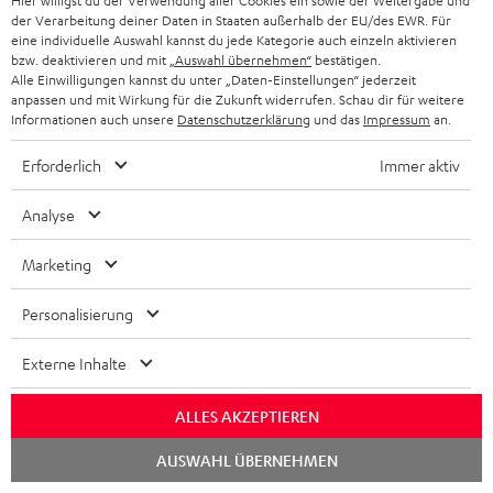
Hier willigst du der Verwendung aller Cookies ein sowie der Weitergabe und
der Verarbeitung deiner Daten in Staaten außerhalb der EU/des EWR. Für
eine individuelle Auswahl kannst du jede Kategorie auch einzeln aktivieren
bzw. deaktivieren und mit
„Auswahl übernehmen“
bestätigen.
Alle Einwilligungen kannst du unter „Daten-Einstellungen“ jederzeit
anpassen und mit Wirkung für die Zukunft widerrufen. Schau dir für weitere
Informationen auch unsere
Datenschutzerklärung
und das
Impressum
an.
Erforderlich
Immer aktiv
„… eine Fülle und Natürlichkeit, die stundenlanges Zuhören
ermöglichen.“
Analyse
www.allesbeste.de
Stand 05.04.2023
Marketing
Mehr...
Personalisierung
Externe Inhalte
ALLES AKZEPTIEREN
Chat
AUSWAHL ÜBERNEHMEN
starten
„… Fülle und Natürlichkeit, die stundenlanges Zuhören