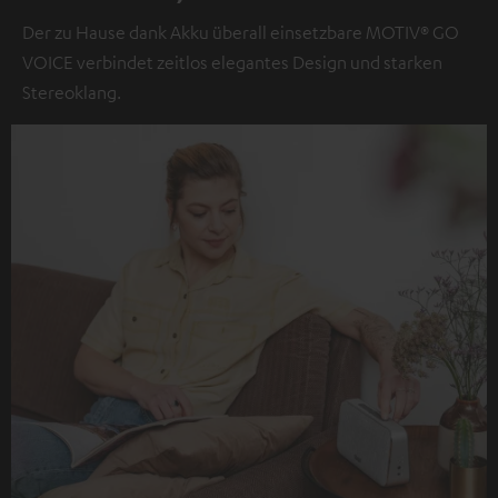
Der zu Hause dank Akku überall einsetzbare MOTIV® GO
VOICE verbindet zeitlos elegantes Design und starken
Stereoklang.