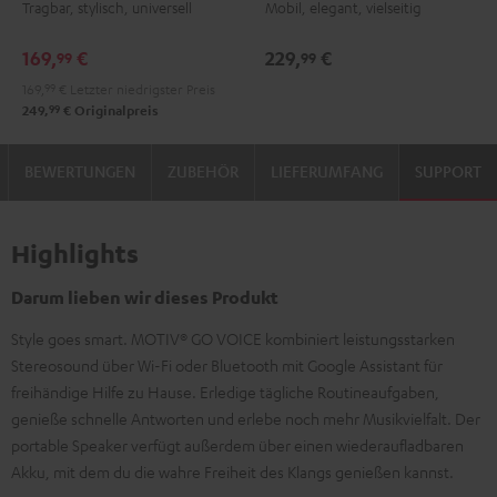
Tragbar, stylisch, universell
Mobil, elegant, vielseitig
Green
Black
White
Blue
Night
Silver
Soft
Black
White
Lavender
169,
€
229,
€
99
99
169,
99
€
Letzter niedrigster Preis
99
249,
€
Originalpreis
BEWERTUNGEN
ZUBEHÖR
LIEFERUMFANG
SUPPORT
Highlights
Darum lieben wir dieses Produkt
Style goes smart. MOTIV® GO VOICE kombiniert leistungsstarken
Stereosound über Wi-Fi oder Bluetooth mit Google Assistant für
freihändige Hilfe zu Hause. Erledige tägliche Routineaufgaben,
genieße schnelle Antworten und erlebe noch mehr Musikvielfalt. Der
portable Speaker verfügt außerdem über einen wiederaufladbaren
Akku, mit dem du die wahre Freiheit des Klangs genießen kannst.