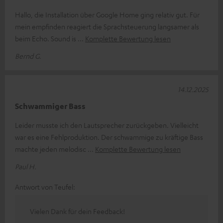
Hallo, die Installation über Google Home ging relativ gut. Für
mein empfinden reagiert die Sprachsteuerung langsamer als
beim Echo. Sound is
Komplette Bewertung lesen
Bernd G.
14.12.2025
Schwammiger Bass
Leider musste ich den Lautsprecher zurückgeben. Vielleicht
war es eine Fehlproduktion. Der schwammige zu kräftige Bass
machte jeden melodisc
Komplette Bewertung lesen
Paul H.
Antwort von Teufel:
Vielen Dank für dein Feedback!