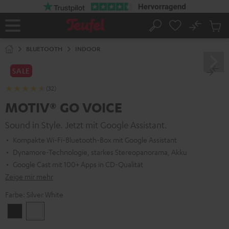
ZUM
NHALT
RINGEN
No
Abs
Startseite
Suche
Artike
im
BLUETOOTH
INDOOR
Waren
SALE
(32)
MOTIV® GO VOICE
Sound in Style. Jetzt mit Google Assistant.
Kompakte Wi-Fi-Bluetooth-Box mit Google Assistant
Dynamore-Technologie, starkes Stereopanorama, Akku
Google Cast mit 100+ Apps in CD-Qualität
Zeige mir mehr
Farbe:
Silver White
Night
Silver
Black
White