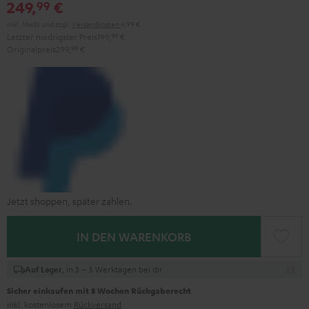
249,
€
99
Inkl. MwSt
und zzgl.
Versandkosten
4,99 €
Letzter niedrigster Preis
199,
99
€
Originalpreis
299,
99
€
Jetzt shoppen, später zahlen.
IN DEN WARENKORB
, in 3 – 5 Werktagen bei dir
Auf Lager
Sicher einkaufen mit 8 Wochen Rückgaberecht
inkl. kostenlosem
Rückversand