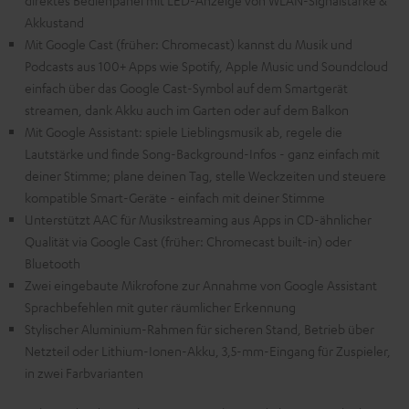
direktes Bedienpanel mit LED-Anzeige von WLAN-Signalstärke &
Akkustand
Mit Google Cast (früher: Chromecast) kannst du Musik und
Podcasts aus 100+ Apps wie Spotify, Apple Music und Soundcloud
einfach über das Google Cast-Symbol auf dem Smartgerät
streamen, dank Akku auch im Garten oder auf dem Balkon
Mit Google Assistant: spiele Lieblingsmusik ab, regele die
Lautstärke und finde Song-Background-Infos - ganz einfach mit
deiner Stimme; plane deinen Tag, stelle Weckzeiten und steuere
kompatible Smart-Geräte - einfach mit deiner Stimme
Unterstützt AAC für Musikstreaming aus Apps in CD-ähnlicher
Qualität via Google Cast (früher: Chromecast built-in) oder
Bluetooth
Zwei eingebaute Mikrofone zur Annahme von Google Assistant
Sprachbefehlen mit guter räumlicher Erkennung
Stylischer Aluminium-Rahmen für sicheren Stand, Betrieb über
Netzteil oder Lithium-Ionen-Akku, 3,5-mm-Eingang für Zuspieler,
in zwei Farbvarianten