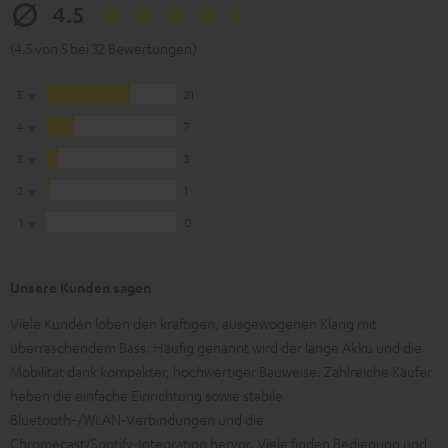
4.5
(4.5 von 5 bei 32 Bewertungen)
5
21
4
7
3
3
2
1
1
0
Unsere Kunden sagen
Viele Kunden loben den kräftigen, ausgewogenen Klang mit
überraschendem Bass. Häufig genannt wird der lange Akku und die
Mobilität dank kompakter, hochwertiger Bauweise. Zahlreiche Käufer
heben die einfache Einrichtung sowie stabile
Bluetooth-/WLAN‑Verbindungen und die
Chromecast/Spotify‑Integration hervor. Viele finden Bedienung und