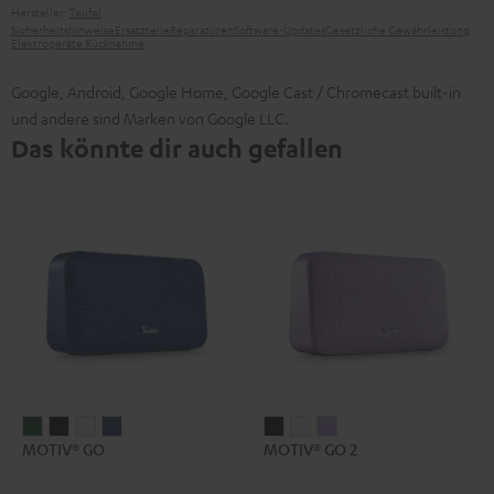
Hersteller:
Teufel
Sicherheitshinweise
Ersatzteile
Reparaturen
Software-Updates
Gesetzliche Gewährleistung
Elektrogeräte Rücknahme
Google, Android, Google Home, Google Cast / Chromecast built-in
und andere sind Marken von Google LLC.
Das könnte dir auch gefallen
MOTIV®
MOTIV®
MOTIV®
MOTIV®
MOTIV®
MOTIV®
MOTIV®
MOTIV® GO
MOTIV® GO 2
GO
GO
GO
GO
GO
GO
GO
Ivy
Night
Silver
Steel
2
2
2