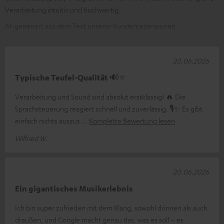
Verarbeitung intuitiv und hochwertig.
AI-generiert aus dem Text unserer Kundenrezensionen
20.06.2026
Typische Teufel-Qualität 🔊⭐
Verarbeitung und Sound sind absolut erstklassig! 🔥 Die
Sprachsteuerung reagiert schnell und zuverlässig. 🎙️✨ Es gibt
einfach nichts auszus
Komplette Bewertung lesen
Wilfried W.
20.06.2026
Ein gigantisches Musikerlebnis
Ich bin super zufrieden mit dem Klang, sowohl drinnen als auch
draußen, und Google macht genau das, was es soll – es