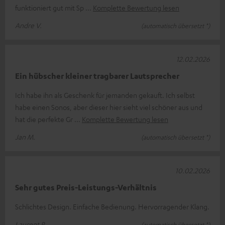
funktioniert gut mit Sp
Komplette Bewertung lesen
Andre V.
(automatisch übersetzt *)
12.02.2026
Ein hübscher kleiner tragbarer Lautsprecher
Ich habe ihn als Geschenk für jemanden gekauft. Ich selbst
habe einen Sonos, aber dieser hier sieht viel schöner aus und
hat die perfekte Gr
Komplette Bewertung lesen
Jan M.
(automatisch übersetzt *)
10.02.2026
Sehr gutes Preis-Leistungs-Verhältnis
Schlichtes Design. Einfache Bedienung. Hervorragender Klang.
Laurent R.
(automatisch übersetzt *)