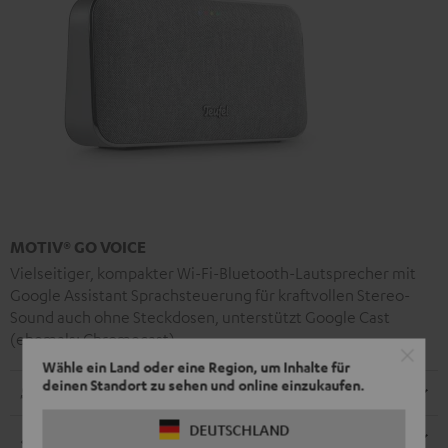
MOTIV® GO VOICE
Vielseitiger, kompakter Wi-Fi-Bluetooth-Lautsprecher mit
Google Assistant Sprachsteuerung für kraftvollen Stereo-
Sound auch ohne Steckdosen, unterstützt Google Cast
(ehemals: Chromecast)
Wähle ein Land oder eine Region, um Inhalte für
deinen Standort zu sehen und online einzukaufen.
Radio
DEUTSCHLAND
Abmessungen