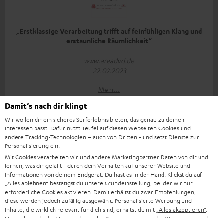
„Erstklassige Verarbeitung trifft auf feinfühligen Klang und
erstaunliche Räumlichkeit“
www.areadvd.de
22.02.2023
Mehr...
Damit‘s nach dir klingt
Wir wollen dir ein sicheres Surferlebnis bieten, das genau zu deinen
Interessen passt. Dafür nutzt Teufel auf diesen Webseiten Cookies und
andere Tracking-Technologien – auch von Dritten - und setzt Dienste zur
Personalisierung ein.
Mit Cookies verarbeiten wir und andere Marketingpartner Daten von dir und
lernen, was dir gefällt - durch dein Verhalten auf unserer Website und
„… Verarbeitung und Klangqualität sind sehr gut…“
Informationen von deinem Endgerät. Du hast es in der Hand: Klickst du auf
„Alles ablehnen“
bestätigst du unsere Grundeinstellung, bei der wir nur
www.av-magazin.de
erforderliche Cookies aktivieren. Damit erhältst du zwar Empfehlungen,
21.02.2023
diese werden jedoch zufällig ausgewählt. Personalisierte Werbung und
Inhalte, die wirklich relevant für dich sind, erhältst du mit
„Alles akzeptieren“
.
Mehr...