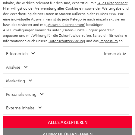
KOPFHÖRER
Inhalte, die wirklich relevant für dich sind, erhältst du mit
„Alles akzeptieren“
.
NIEDERLANDE
BLOG
Hier willigst du der Verwendung aller Cookies ein sowie der Weitergabe und
der Verarbeitung deiner Daten in Staaten außerhalb der EU/des EWR. Für
BLUETOOTH-KOPFHÖRER
NEWSLETTER
eine individuelle Auswahl kannst du jede Kategorie auch einzeln aktivieren
BELGIEN
bzw. deaktivieren und mit
„Auswahl übernehmen“
bestätigen.
STEREOANLAGEN
Alle Einwilligungen kannst du unter „Daten-Einstellungen“ jederzeit
STORES
anpassen und mit Wirkung für die Zukunft widerrufen. Schau dir für weitere
FRANKREICH
LAUTSPRECHER
Informationen auch unsere
Datenschutzerklärung
und das
Impressum
an.
DEINE VORTEILE BEI TEUFEL
Erforderlich
Immer aktiv
POLEN
ULTIMA-SERIE
TEUFEL STORY
Analyse
IN-EAR-KOPFHÖRER
SPANIEN
UNSER MANAGEMENT
Marketing
FANSHOP
NACHHALTIGKEIT
ITALIEN
NEUHEITEN
Personalisierung
Technische Änderungen, Tippfehler und Irrtum vorbehalten. Das auf unseren
UNSERE WERTE
Fotos abgebildete Zubehör ist nicht im Lieferumfang enthalten. Etwaige
USA
Entsorgungsgebühren für Batterien sind im Preis inbegriffen.
Externe Inhalte
BILDUNGSRABATT
©2026 Lautsprecher Teufel GmbH - All rights reserved.
WEITERE LÄNDER
ALLES AKZEPTIEREN
GESCHENKGUTSCHEIN
Chat
Impressum
AGB
Datenschutz
Daten-Einstellungen
EU Data Act
AUSWAHL ÜBERNEHMEN