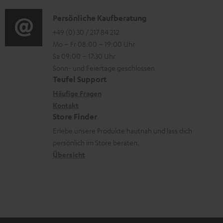
d
o
n
u
e
i
K
Persönliche Kaufberatung
g
e
m
n
o
o
+49 (0) 30 / 217 84 212
e
n
V
Mo – Fr 08:00 – 19:00 Uhr
-
n
r
z
e
Sa 09:00 – 17:30 Uhr
L
t
ä
u
r
Sonn- und Feiertage geschlossen
e
a
t
Teufel Support
r
s
x
k
e
Häufige Fragen
G
a
i
Kontakt
t
R
a
n
Store Finder
k
d
ü
r
d
Erlebe unsere Produkte hautnah und lass dich
o
a
c
a
persönlich im Store beraten.
n
t
k
Übersicht
n
e
n
t
n
a
i
h
e
m