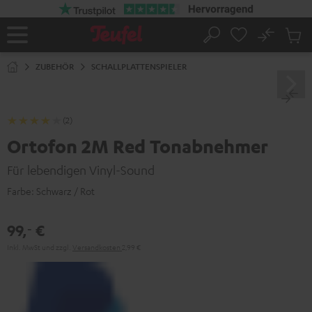
ZUM
NHALT
RINGEN
No
Abs
Startseite
Suche
Artike
im
ZUBEHÖR
SCHALLPLATTENSPIELER
Waren
(2)
Ortofon 2M Red Tonabnehmer
Für lebendigen Vinyl-Sound
Farbe:
Schwarz / Rot
99,
€
‐
Inkl. MwSt
und zzgl.
Versandkosten
2,99 €