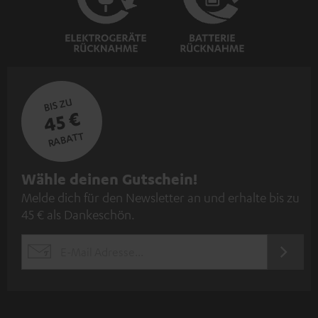
BIS ZU
45 €
RABATT
N
Wähle deinen Gutschein!
Melde dich für den Newsletter an und erhalte bis zu
e
45 € als Dankeschön.
w
s
JETZT
EMAIL
l
ANME
WIDGET
e
t