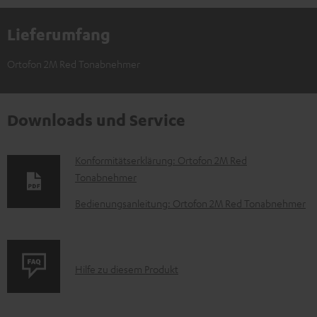
Lieferumfang
Ortofon 2M Red Tonabnehmer
Downloads und Service
D
Konformitätserklärung: Ortofon 2M Red
Tonabnehmer
o
k
Bedienungsanleitung: Ortofon 2M Red Tonabnehmer
u
m
e
P
Hilfe zu diesem Produkt
n
r
t
o