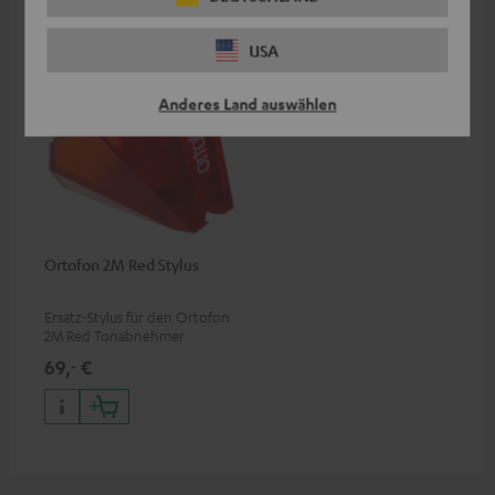
USA
Anderes Land auswählen
Ortofon 2M Red Stylus
Ersatz-Stylus für den Ortofon
2M Red Tonabnehmer
69,
€
‐