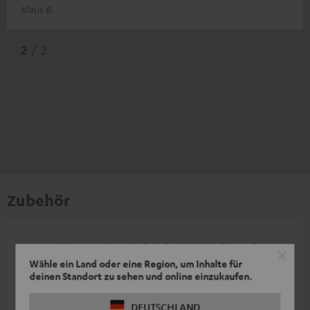
Klaus B.
2
/ 2
Zubehör
Notwendiges Zubehör ist im Lieferumfang
Wähle ein Land oder eine Region, um Inhalte für
enthalten.
deinen Standort zu sehen und online einzukaufen.
Weiteres Zubehör
DEUTSCHLAND