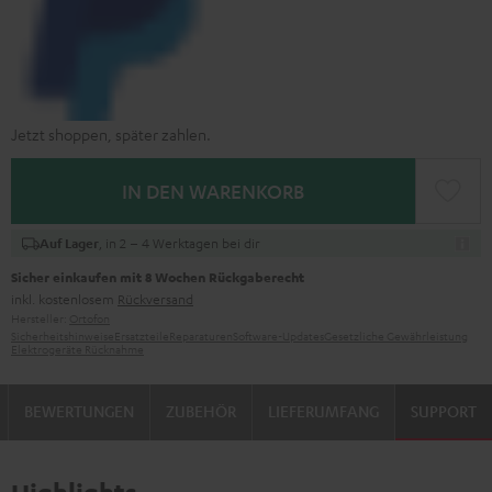
Jetzt shoppen, später zahlen.
IN DEN WARENKORB
, in 2 – 4 Werktagen bei dir
Auf Lager
Sicher einkaufen mit 8 Wochen Rückgaberecht
inkl. kostenlosem
Rückversand
Hersteller:
Ortofon
Sicherheitshinweise
Ersatzteile
Reparaturen
Software-Updates
Gesetzliche Gewährleistung
Elektrogeräte Rücknahme
BEWERTUNGEN
ZUBEHÖR
LIEFERUMFANG
SUPPORT