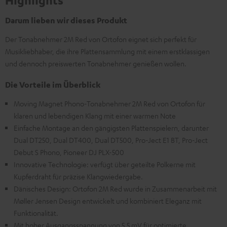
Highlights
Darum lieben wir dieses Produkt
Der Tonabnehmer 2M Red von Ortofon eignet sich perfekt für
Musikliebhaber, die ihre Plattensammlung mit einem erstklassigen
und dennoch preiswerten Tonabnehmer genießen wollen.
Die Vorteile im Überblick
Moving Magnet Phono-Tonabnehmer 2M Red von Ortofon für
klaren und lebendigen Klang mit einer warmen Note
Einfache Montage an den gängigsten Plattenspielern, darunter
Dual DT250, Dual DT400, Dual DT500, Pro-Ject E1 BT, Pro-Ject
Debut S Phono, Pioneer DJ PLX-500
Innovative Technologie: verfügt über geteilte Polkerne mit
Kupferdraht für präzise Klangwiedergabe.
Dänisches Design: Ortofon 2M Red wurde in Zusammenarbeit mit
Møller Jensen Design entwickelt und kombiniert Eleganz mit
Funktionalität.
Mit hoher Ausgangsspannung von 5,5 mV für optimierte