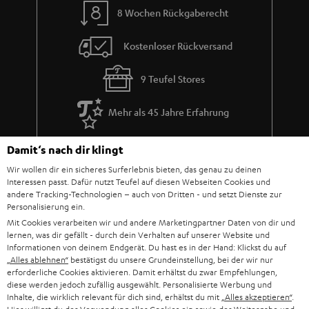
8 Wochen Rückgaberecht
Kostenloser Rückversand
9 Teufel Stores
Mehr als 45 Jahre Erfahrung
Damit‘s nach dir klingt
Wir wollen dir ein sicheres Surferlebnis bieten, das genau zu deinen
Interessen passt. Dafür nutzt Teufel auf diesen Webseiten Cookies und
andere Tracking-Technologien – auch von Dritten - und setzt Dienste zur
Personalisierung ein.
Mit Cookies verarbeiten wir und andere Marketingpartner Daten von dir und
lernen, was dir gefällt - durch dein Verhalten auf unserer Website und
Informationen von deinem Endgerät. Du hast es in der Hand: Klickst du auf
„Alles ablehnen“
bestätigst du unsere Grundeinstellung, bei der wir nur
erforderliche Cookies aktivieren. Damit erhältst du zwar Empfehlungen,
diese werden jedoch zufällig ausgewählt. Personalisierte Werbung und
Inhalte, die wirklich relevant für dich sind, erhältst du mit
„Alles akzeptieren“
.
Teufel Blog