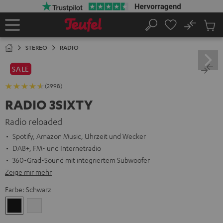
ZUM
NHALT
RINGEN
No
Abs
Startseite
Suche
Artike
im
STEREO
RADIO
Waren
SALE
(2998)
RADIO 3SIXTY
Radio reloaded
Spotify, Amazon Music, Uhrzeit und Wecker
DAB+, FM- und Internetradio
360-Grad-Sound mit integriertem Subwoofer
Zeige mir mehr
Farbe:
Schwarz
Schwarz
Weiß