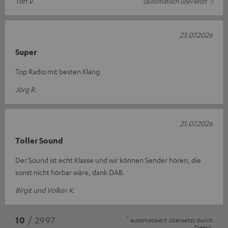
Ton V.
(automatisch übersetzt *)
23.07.2026
Super
Top Radio mit besten Klang
Jörg R.
21.07.2026
Toller Sound
Der Sound ist echt Klasse und wir können Sender hören, die
sonst nicht hörbar wäre, dank DAB.
Birgit und Volker K.
*
10
/ 2997
automatisiert übersetzt durch
DeepL