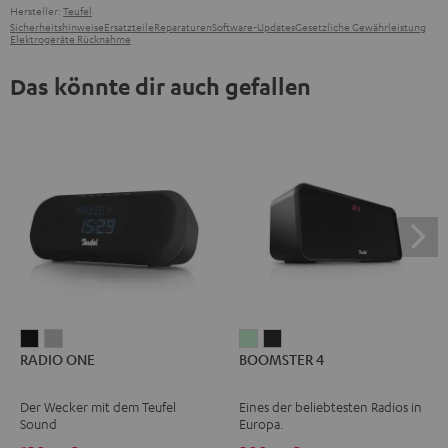
Hersteller:
Teufel
Sicherheitshinweise
Ersatzteile
Reparaturen
Software-Updates
Gesetzliche Gewährleistung
Elektrogeräte Rücknahme
Das könnte dir auch gefallen
RADIO
RADIO
BOOMSTER
BOOMSTER
RADIO ONE
BOOMSTER 4
ONE
ONE
4
4
Black
Light
Mint
Night
Der Wecker mit dem Teufel
Eines der beliebtesten Radios in
Gray
Green
Black
Sound
Europa.