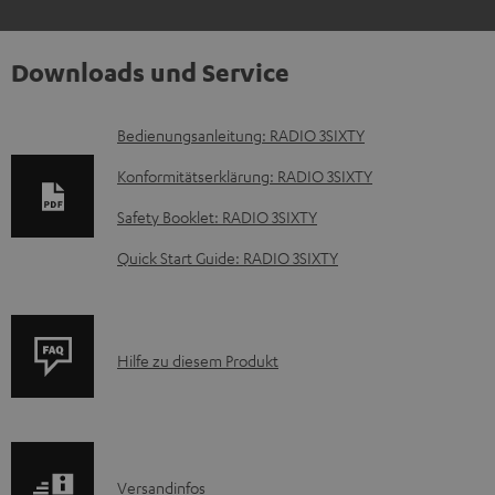
Downloads und Service
D
Bedienungsanleitung: RADIO 3SIXTY
o
Konformitätserklärung: RADIO 3SIXTY
k
Safety Booklet: RADIO 3SIXTY
u
Quick Start Guide: RADIO 3SIXTY
m
e
n
P
Hilfe zu diesem Produkt
t
r
e
o
z
d
u
I
Versandinfos