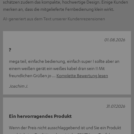
schätzen zudem das kompakte, hochwertige Design. Einige Kunden
merken an, dass die mitgelieferte Fernbedienung klein wirkt.
AI-generiert aus dem Text unserer Kundenrezensionen
01.08.2026
?
mega teil, einfache bedienung, einfach super ! sollte aber an
einem weißen gerät ein weißes kabel dran sein !! Mit
freundlichen Grüßen jo
Komplette Bewertung lesen
Joachim J.
31.07.2026
Ein hervorragendes Produkt
Wenn der Preis nicht ausschlaggebend ist und Sie ein Produkt