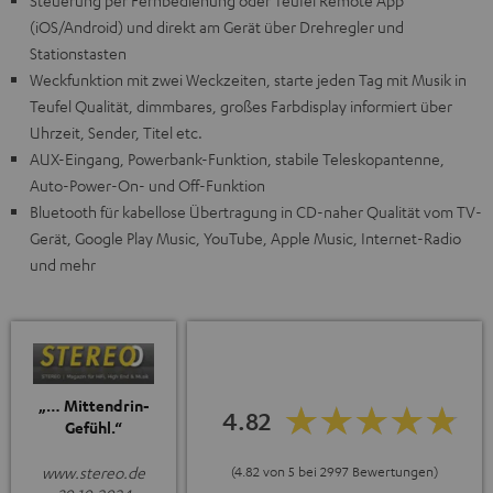
Steuerung per Fernbedienung oder Teufel Remote App
(iOS/Android) und direkt am Gerät über Drehregler und
Stationstasten
Weckfunktion mit zwei Weckzeiten, starte jeden Tag mit Musik in
Teufel Qualität, dimmbares, großes Farbdisplay informiert über
Uhrzeit, Sender, Titel etc.
AUX-Eingang, Powerbank-Funktion, stabile Teleskopantenne,
Auto-Power-On- und Off-Funktion
Bluetooth für kabellose Übertragung in CD-naher Qualität vom TV-
Gerät, Google Play Music, YouTube, Apple Music, Internet-Radio
und mehr
„… Mittendrin-
4.82
Gefühl.“
(4.82 von 5 bei 2997 Bewertungen)
www.stereo.de