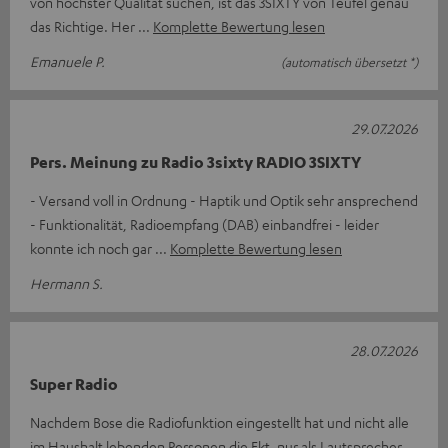
von höchster Qualität suchen, ist das 3SIXTY von Teufel genau
das Richtige. Her
Komplette Bewertung lesen
Emanuele P.
(automatisch übersetzt *)
29.07.2026
Pers. Meinung zu Radio 3sixty RADIO 3SIXTY
- Versand voll in Ordnung - Haptik und Optik sehr ansprechend
- Funktionalität, Radioempfang (DAB) einbandfrei - leider
konnte ich noch gar
Komplette Bewertung lesen
Hermann S.
28.07.2026
Super Radio
Nachdem Bose die Radiofunktion eingestellt hat und nicht alle
im Haushalt lebenden Personen die Fkt. nur als Lautsprecher