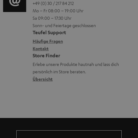
o
o
+49 (0) 30 / 217 84 212
e
n
V
Mo – Fr 08:00 – 19:00 Uhr
-
n
r
z
e
Sa 09:00 – 17:30 Uhr
L
t
ä
u
r
Sonn- und Feiertage geschlossen
e
a
t
Teufel Support
r
s
x
k
e
Häufige Fragen
G
a
i
Kontakt
t
R
a
n
Store Finder
k
d
ü
r
d
Erlebe unsere Produkte hautnah und lass dich
o
a
c
a
persönlich im Store beraten.
n
t
k
Übersicht
n
e
n
t
n
a
i
h
e
m
e