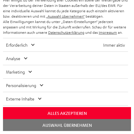
Hier willigst du der Verwendung aller Cookies ein sowie der Weitergabe und
Audio-Technologien, HiFi-Trends, Tipps & Tricks
der Verarbeitung deiner Daten in Staaten außerhalb der EU/des EWR. Für
eine individuelle Auswahl kannst du jede Kategorie auch einzeln aktivieren
bzw. deaktivieren und mit
„Auswahl übernehmen“
bestätigen.
Teufel Support
Alle Einwilligungen kannst du unter „Daten-Einstellungen“ jederzeit
Häufige Fragen
anpassen und mit Wirkung für die Zukunft widerrufen. Schau dir für weitere
Informationen auch unsere
Datenschutzerklärung
und das
Impressum
an.
Kontakt
Rückgabe / Rücktritt
Erforderlich
Immer aktiv
Sendungsverfolgung
Analyse
Store Finder
Marketing
Erlebe unsere Produkte hautnah und lass dich persönlich
im Store beraten.
Personalisierung
Externe Inhalte
ALLES AKZEPTIEREN
Chat
AUSWAHL ÜBERNEHMEN
starten