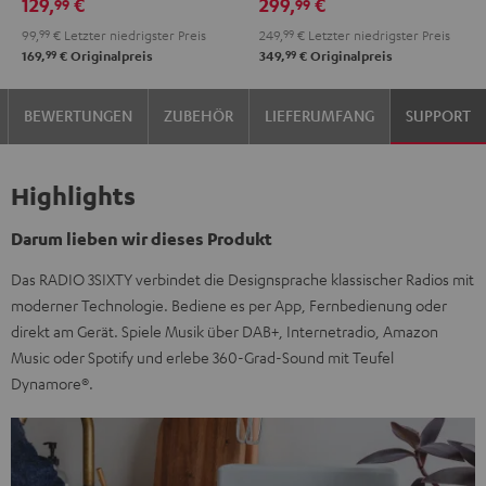
129,
€
299,
€
99
99
99,
99
€
Letzter niedrigster Preis
249,
99
€
Letzter niedrigster Preis
99
99
169,
€
Originalpreis
349,
€
Originalpreis
BEWERTUNGEN
ZUBEHÖR
LIEFERUMFANG
SUPPORT
Highlights
Darum lieben wir dieses Produkt
Das RADIO 3SIXTY verbindet die Designsprache klassischer Radios mit
moderner Technologie. Bediene es per App, Fernbedienung oder
direkt am Gerät. Spiele Musik über DAB+, Internetradio, Amazon
Music oder Spotify und erlebe 360-Grad-Sound mit Teufel
Dynamore®.