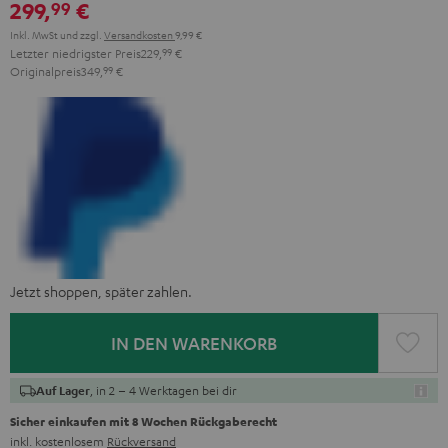
299,
€
99
Inkl. MwSt
und zzgl.
Versandkosten
9,99 €
Letzter niedrigster Preis
229,
99
€
Originalpreis
349,
99
€
Jetzt shoppen, später zahlen.
IN DEN WARENKORB
, in 2 – 4 Werktagen bei dir
Auf Lager
Sicher einkaufen mit 8 Wochen Rückgaberecht
inkl. kostenlosem
Rückversand