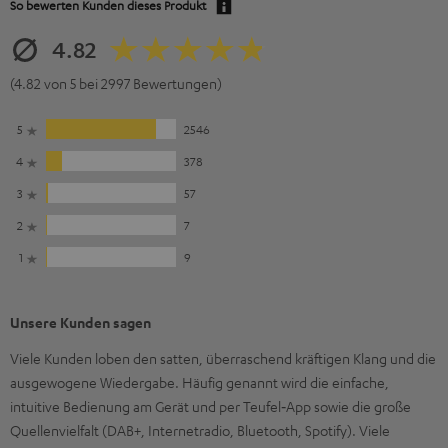
So bewerten Kunden dieses Produkt
4.82
(4.82 von 5 bei 2997 Bewertungen)
5
2546
4
378
3
57
2
7
1
9
Unsere Kunden sagen
Viele Kunden loben den satten, überraschend kräftigen Klang und die
ausgewogene Wiedergabe. Häufig genannt wird die einfache,
intuitive Bedienung am Gerät und per Teufel‑App sowie die große
Quellenvielfalt (DAB+, Internetradio, Bluetooth, Spotify). Viele