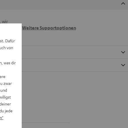
 wir
n.
Weitere Supportoptionen
st. Dafür
auch von
, was dir
ere
du zwar
 und
willigst
deiner
du jede
n“