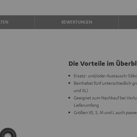
ATEN
BEWERTUNGEN
Die Vorteile im Überbl
Ersatz- und/oder Austausch-Silik
Beinhaltet fünf unterschiedlich gr
und XL)
Geeignet zum Nachkauf bei Verlus
Lieferumfang
Größen XS, S, M und L auch pass