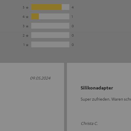
5
4
4
1
3
0
2
0
1
0
09.05.2024
Silikonadapter
Super zufrieden. Waren schne
Christa C.