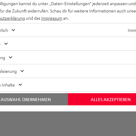
willigungen kannst du unter „Daten-Einstellungen“ jederzeit anpassen und
für die Zukunft widerrufen. Schau dir für weitere Informationen auch uns
utzerklärung
und das
Impressum
an.
rlich
Imme
e
ing
lisierung
 Inhalte
AUSWAHL ÜBERNEHMEN
ALLES AKZEPTIEREN