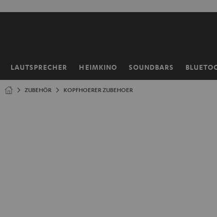
ZUM
NHALT
RINGEN
LAUTSPRECHER
HEIMKINO
SOUNDBARS
BLUETO
Startseite
ZUBEHÖR
KOPFHOERER ZUBEHOER