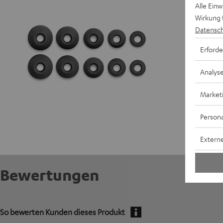
Alle Ein
Wirkung 
Datensch
Erforde
Analys
Market
Persona
Externe
Bewertungen
So bewerten Kunden dieses Produkt