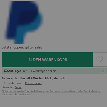
Jetzt shoppen, später zahlen.
IN DEN WARENKORB
, in 2 – 4 Werktagen bei dir
Auf Lager
Sicher einkaufen mit 8 Wochen Rückgaberecht
inkl. kostenlosem
Rückversand
Hersteller:
Teufel
Sicherheitshinweise
Ersatzteile
Reparaturen
Software-Updates
Gesetzliche Gewährleistung
Elektrogeräte Rücknahme