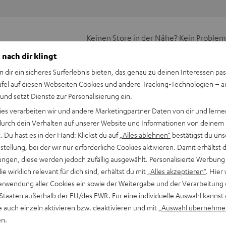
Keinen Store in der Nähe? Kein Problem,
beratung
beraten dich auch persönlich am Telefo
 nach dir klingt
Hier Termin buchen
n dir ein sicheres Surferlebnis bieten, das genau zu deinen Interessen pas
ufel auf diesen Webseiten Cookies und andere Tracking-Technologien – 
 und setzt Dienste zur Personalisierung ein.
ies verarbeiten wir und andere Marketingpartner Daten von dir und lernen
- durch dein Verhalten auf unserer Website und Informationen von deinem
 Du hast es in der Hand: Klickst du auf
„Alles ablehnen“
bestätigst du uns
tellung, bei der wir nur erforderliche Cookies aktivieren. Damit erhältst 
ngen, diese werden jedoch zufällig ausgewählt. Personalisierte Werbung
die wirklich relevant für dich sind, erhältst du mit
„Alles akzeptieren“
. Hier 
erwendung aller Cookies ein sowie der Weitergabe und der Verarbeitung 
 Staaten außerhalb der EU/des EWR. Für eine individuelle Auswahl kannst 
UE TWS 2 Silikon Ohradapter (XS, S, M, L, XL)
e auch einzeln aktivieren bzw. deaktivieren und mit
„Auswahl übernehme
en.