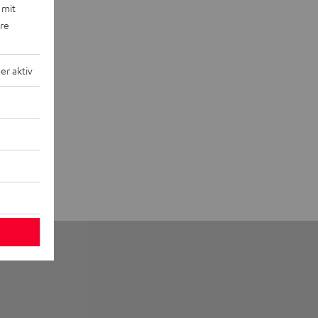
 mit
ere
r aktiv