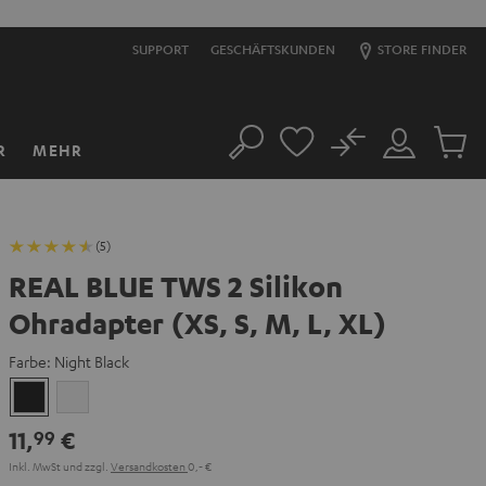
SUPPORT
GESCHÄFTSKUNDEN
STORE FINDER
No
R
MEHR
Suche
Mein
Artikel
Konto
im
Warenk
(5)
REAL BLUE TWS 2 Silikon
Ohradapter (XS, S, M, L, XL)
Farbe:
Night Black
Night
Pure
Black
White
11,
€
99
Inkl. MwSt
und zzgl.
Versandkosten
0,‐ €