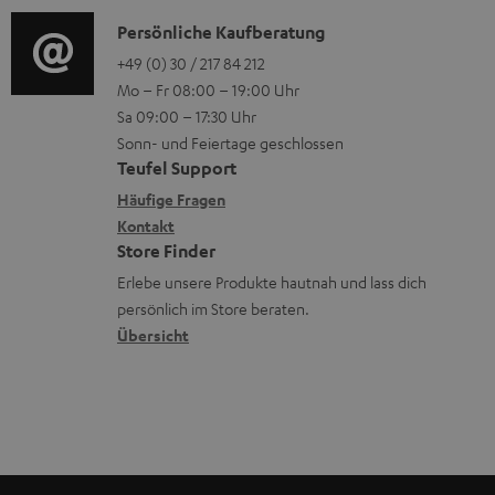
o
n
u
i
K
Persönliche Kaufberatung
g
e
m
o
o
+49 (0) 30 / 217 84 212
e
n
V
Mo – Fr 08:00 – 19:00 Uhr
-
n
r
z
e
Sa 09:00 – 17:30 Uhr
L
t
ä
u
r
Sonn- und Feiertage geschlossen
e
a
t
Teufel Support
r
s
x
k
e
Häufige Fragen
G
a
i
Kontakt
t
R
a
n
Store Finder
k
d
ü
r
d
Erlebe unsere Produkte hautnah und lass dich
o
a
c
a
persönlich im Store beraten.
n
t
k
Übersicht
n
e
n
t
n
a
i
h
e
m