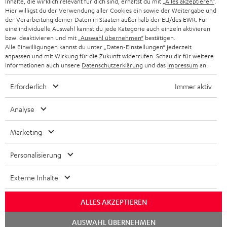
Inhalte, die wirklich relevant für dich sind, erhältst du mit
„Alles akzeptieren“
.
NIEDERLANDE
BLOG
Hier willigst du der Verwendung aller Cookies ein sowie der Weitergabe und
der Verarbeitung deiner Daten in Staaten außerhalb der EU/des EWR. Für
BLUETOOTH-KOPFHÖRER
NEWSLETTER
eine individuelle Auswahl kannst du jede Kategorie auch einzeln aktivieren
BELGIEN
bzw. deaktivieren und mit
„Auswahl übernehmen“
bestätigen.
STEREOANLAGEN
Alle Einwilligungen kannst du unter „Daten-Einstellungen“ jederzeit
STORES
anpassen und mit Wirkung für die Zukunft widerrufen. Schau dir für weitere
FRANKREICH
LAUTSPRECHER
Informationen auch unsere
Datenschutzerklärung
und das
Impressum
an.
DEINE VORTEILE BEI TEUFEL
Erforderlich
Immer aktiv
POLEN
ULTIMA-SERIE
TEUFEL STORY
Analyse
IN-EAR-KOPFHÖRER
SPANIEN
UNSER MANAGEMENT
Marketing
FANSHOP
NACHHALTIGKEIT
ITALIEN
NEUHEITEN
Personalisierung
Technische Änderungen, Tippfehler und Irrtum vorbehalten. Das auf unseren
UNSERE WERTE
Fotos abgebildete Zubehör ist nicht im Lieferumfang enthalten. Etwaige
USA
Entsorgungsgebühren für Batterien sind im Preis inbegriffen.
Externe Inhalte
BILDUNGSRABATT
©2026 Lautsprecher Teufel GmbH - All rights reserved.
WEITERE LÄNDER
ALLES AKZEPTIEREN
GESCHENKGUTSCHEIN
Chat
Impressum
AGB
Datenschutz
Daten-Einstellungen
EU Data Act
AUSWAHL ÜBERNEHMEN
starten
BARRIEREFREIHEIT