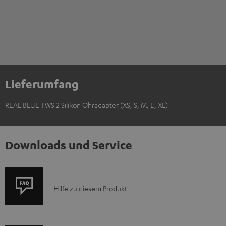
Lieferumfang
REAL BLUE TWS 2 Silikon Ohradapter (XS, S, M, L, XL)
Downloads und Service
P
Hilfe zu diesem Produkt
r
o