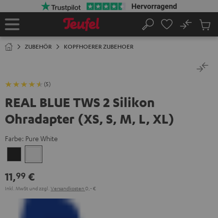
ZUM
NHALT
RINGEN
No
Abs
Startseite
Suche
Artike
im
ZUBEHÖR
KOPFHOERER ZUBEHOER
Waren
(5)
REAL BLUE TWS 2 Silikon
Ohradapter (XS, S, M, L, XL)
Farbe:
Pure White
Night
Pure
Black
White
11,
€
99
Inkl. MwSt
und zzgl.
Versandkosten
0,‐ €