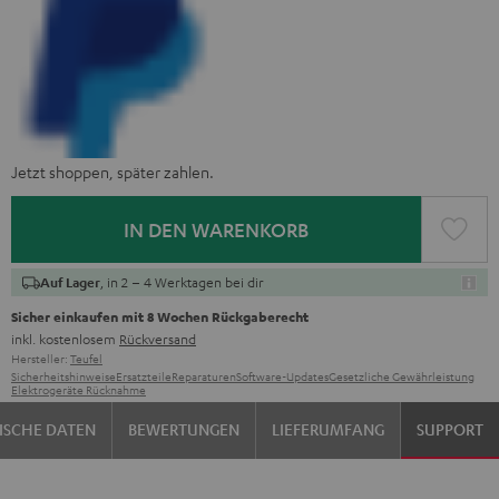
Jetzt shoppen, später zahlen.
IN DEN WARENKORB
, in 2 – 4 Werktagen bei dir
Auf Lager
Sicher einkaufen mit 8 Wochen Rückgaberecht
inkl. kostenlosem
Rückversand
Hersteller:
Teufel
Sicherheitshinweise
Ersatzteile
Reparaturen
Software-Updates
Gesetzliche Gewährleistung
Elektrogeräte Rücknahme
ISCHE DATEN
BEWERTUNGEN
LIEFERUMFANG
SUPPORT