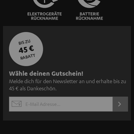
BIS ZU
45 €
RABATT
N
Wähle deinen Gutschein!
Melde dich für den Newsletter an und erhalte bis zu
e
45 € als Dankeschön.
w
s
JETZT
EMAIL
l
ANME
WIDGET
e
t