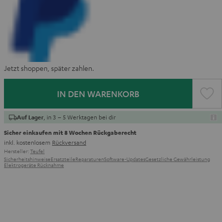
Jetzt shoppen, später zahlen.
IN DEN WARENKORB
, in 3 – 5 Werktagen bei dir
Auf Lager
Sicher einkaufen mit 8 Wochen Rückgaberecht
inkl. kostenlosem
Rückversand
Hersteller:
Teufel
Sicherheitshinweise
Ersatzteile
Reparaturen
Software-Updates
Gesetzliche Gewährleistung
Elektrogeräte Rücknahme