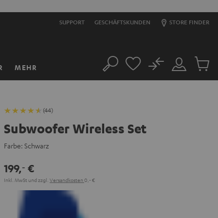
SUPPORT
GESCHÄFTSKUNDEN
STORE FINDER
No
R
MEHR
Suche
Mein
Artikel
Konto
im
Warenk
(44)
Subwoofer Wireless Set
Farbe:
Schwarz
199,
€
‐
Inkl. MwSt
und zzgl.
Versandkosten
0,‐ €