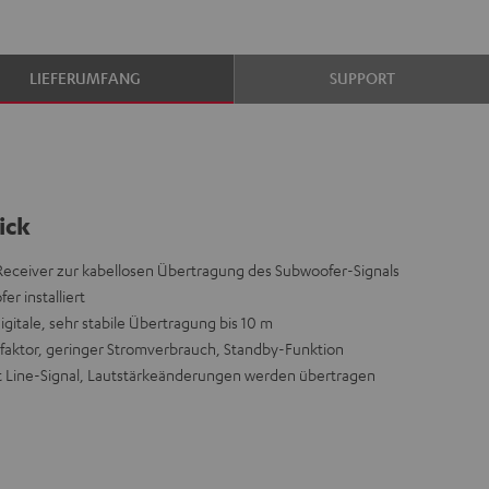
LIEFERUMFANG
SUPPORT
ick
 Receiver zur kabellosen Übertragung des Subwoofer-Signals
r installiert
digitale, sehr stabile Übertragung bis 10 m
rmfaktor, geringer Stromverbrauch, Standby-Funktion
t Line-Signal, Lautstärkeänderungen werden übertragen