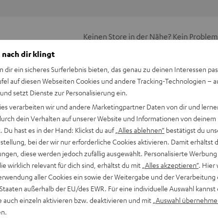
Keinen Store in der Nähe? Kein Problem,
beratung
beraten dich auch persönlich am Telefo
 nach dir klingt
Hier Termin buchen
n dir ein sicheres Surferlebnis bieten, das genau zu deinen Interessen pas
ufel auf diesen Webseiten Cookies und andere Tracking-Technologien – 
 und setzt Dienste zur Personalisierung ein.
ies verarbeiten wir und andere Marketingpartner Daten von dir und lernen
- durch dein Verhalten auf unserer Website und Informationen von deinem
 Du hast es in der Hand: Klickst du auf
„Alles ablehnen“
bestätigst du uns
tellung, bei der wir nur erforderliche Cookies aktivieren. Damit erhältst 
ngen, diese werden jedoch zufällig ausgewählt. Personalisierte Werbung
er Bedeutung für die Gesamtklangqualität eines Heimkino-Sets. 
die wirklich relevant für dich sind, erhältst du mit
„Alles akzeptieren“
. Hier 
ofer dort, wo eine optimale Klangqualität erreicht wird. Die bes
erwendung aller Cookies ein sowie der Weitergabe und der Verarbeitung 
ch störende Reflexionen oder Raummoden vermeiden. Kabel könne
 Staaten außerhalb der EU/des EWR. Für eine individuelle Auswahl kannst 
e auch einzeln aktivieren bzw. deaktivieren und mit
„Auswahl übernehme
en Sie an den Subwoofer-Eingang. Das Netzteil stecken Sie in ei
en.
 und Transmitter erfolgt automatisch in Sekunden. Mit weniger 