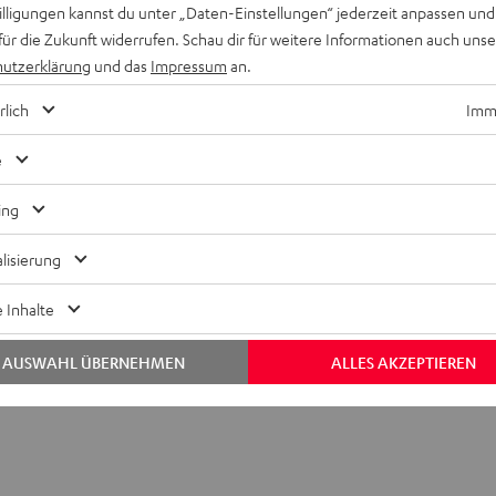
willigungen kannst du unter „Daten-Einstellungen“ jederzeit anpassen und
t. Die Übertragung erfolgt verlustfrei. Der Bass wird sauber, 
für die Zukunft widerrufen. Schau dir für weitere Informationen auch uns
luss am AV-Receiver.
utzerklärung
und das
Impressum
an.
rlich
Imme
e
ing
nnect TX
lisierung
dul zum kabellosen Senden eines Subwoofer-Signals
 Inhalte
AUSWAHL ÜBERNEHMEN
ALLES AKZEPTIEREN