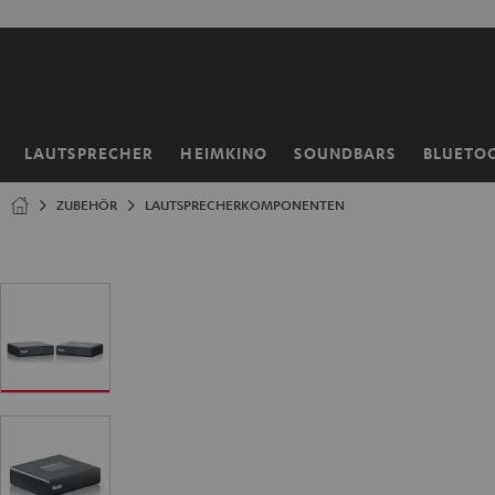
ZUM
NHALT
RINGEN
LAUTSPRECHER
HEIMKINO
SOUNDBARS
BLUETO
Startseite
ZUBEHÖR
LAUTSPRECHERKOMPONENTEN