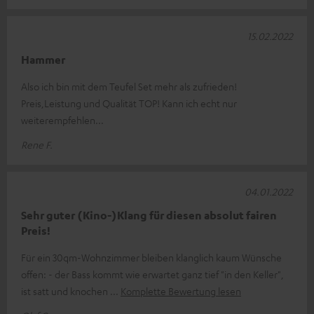
15.02.2022
Hammer
Also ich bin mit dem Teufel Set mehr als zufrieden!
Preis,Leistung und Qualität TOP! Kann ich echt nur
weiterempfehlen...
Rene F.
04.01.2022
Sehr guter (Kino-)Klang für diesen absolut fairen
Preis!
Für ein 30qm-Wohnzimmer bleiben klanglich kaum Wünsche
offen: - der Bass kommt wie erwartet ganz tief "in den Keller",
ist satt und knochen
Komplette Bewertung lesen