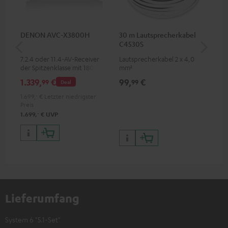
DENON AVC-X3800H
30 m Lautsprecherkabel
30
C4530S
C2
7.2.4 oder 11.4-AV-Receiver
Lautsprecherkabel 2 x 4,0
Lau
der Spitzenklasse mit 180 Watt
mm²
Ausgangsleistung pro Kanal
1.339,
€
99,
€
59
99
99
Deal
1.699,
‐
€
Letzter niedrigster
Preis
‐
1.699,
€
UVP
Lieferumfang
System 6 "5.1-Set"