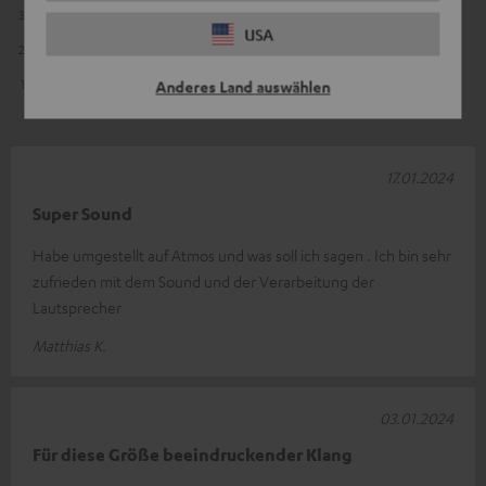
3
0
USA
2
0
1
0
Anderes Land auswählen
17.01.2024
Super Sound
Habe umgestellt auf Atmos und was soll ich sagen . Ich bin sehr
zufrieden mit dem Sound und der Verarbeitung der
Lautsprecher
Matthias K.
03.01.2024
Für diese Größe beeindruckender Klang