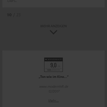
Olaf G.
10
/ 23
MEHR ANZEIGEN
„Ton wie im Kino…“
www.modernhifi.de
12/2017
Mehr...