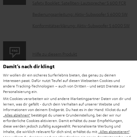
Safety Booklet: Satelliten-Lautsprecher S 600 FCR
e
Bedienungsanleitung: Aktiv-Subwoofer S 6000 SW
n
t
Konformitätserklärung: Aktiv-Subwoofer S 6000 SW
e
z
u
P
Hilfe zu diesem Produkt
m
r
Damit‘s nach dir klingt
H
o
Wir wollen dir ein sicheres Surferlebnis bieten, das genau zu deinen
e
d
Interessen passt. Dafür nutzt Teufel auf diesen Webseiten Cookies und
andere Tracking-Technologien – auch von Dritten - und setzt Dienste zur
I
r
Gesetzliche Gewährleistung
u
Personalisierung ein.
n
u
k
Mit Cookies verarbeiten wir und andere Marketingpartner Daten von dir und
lernen, was dir gefällt - durch dein Verhalten auf unserer Website und
f
n
t
Informationen von deinem Endgerät. Du hast es in der Hand: Klickst du auf
„Alles ablehnen“
bestätigst du unsere Grundeinstellung, bei der wir nur
o
t
F
erforderliche Cookies aktivieren. Damit erhältst du zwar Empfehlungen,
E
Elektrogeräte Rücknahme
r
e
A
diese werden jedoch zufällig ausgewählt. Personalisierte Werbung und
Inhalte, die wirklich relevant für dich sind, erhältst du mit
„Alles akzeptieren“
.
l
m
r
Q