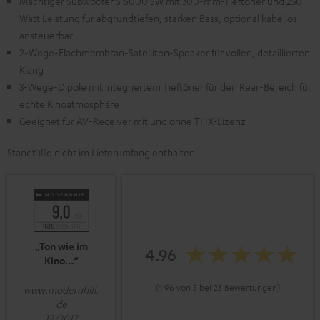
Mächtiger Subwoofer S 6000 SW mit 300-mm-Tieftöner und 250
Watt Leistung für abgrundtiefen, starken Bass, optional kabellos
ansteuerbar
2-Wege-Flachmembran-Satelliten-Speaker für vollen, detaillierten
Klang
3-Wege-Dipole mit integriertem Tieftöner für den Rear-Bereich für
echte Kinoatmosphäre
Geeignet für AV-Receiver mit und ohne THX-Lizenz
Standfüße nicht im Lieferumfang enthalten
„Ton wie im
4.96
Kino…“
(4.96 von 5 bei 23 Bewertungen)
www.modernhifi.
de
12/2017