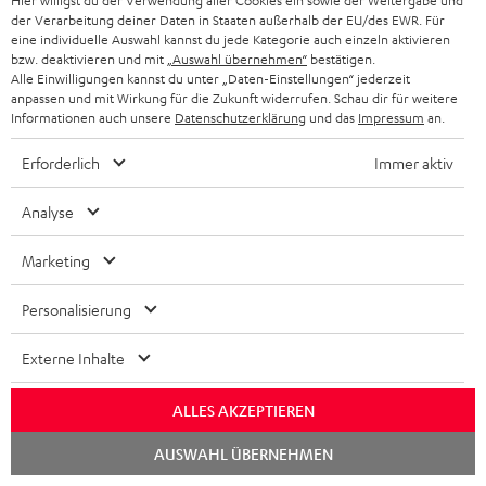
Hier willigst du der Verwendung aller Cookies ein sowie der Weitergabe und
e
der Verarbeitung deiner Daten in Staaten außerhalb der EU/des EWR. Für
a
l
s
eine individuelle Auswahl kannst du jede Kategorie auch einzeln aktivieren
k
t
a
bzw. deaktivieren und mit
„Auswahl übernehmen“
bestätigen.
A
Audio-Lexikon: Fachbegriffe schnell erklärt
Alle Einwilligungen kannst du unter „Daten-Einstellungen“ jederzeit
t
i
d
anpassen und mit Wirkung für die Zukunft widerrufen. Schau dir für weitere
u
r
Informationen auch unsere
Datenschutzerklärung
und das
Impressum
an.
o
e
d
o
n
n
Erforderlich
Immer aktiv
i
K
Persönliche Kaufberatung
g
e
o
o
+49 (0) 30 / 217 84 212
e
Analyse
n
Mo – Fr 08:00 – 19:00 Uhr
-
n
r
z
Marketing
Sa 09:00 – 17:30 Uhr
L
t
ä
u
Sonn- und Feiertage geschlossen
e
a
t
Personalisierung
Teufel Support
r
x
k
e
Häufige Fragen
G
Externe Inhalte
i
Kontakt
t
R
a
Store Finder
k
d
ü
ALLES AKZEPTIEREN
r
Erlebe unsere Produkte hautnah und lass dich
o
a
c
a
Chat
persönlich im Store beraten.
AUSWAHL ÜBERNEHMEN
starten
n
t
k
Übersicht
n