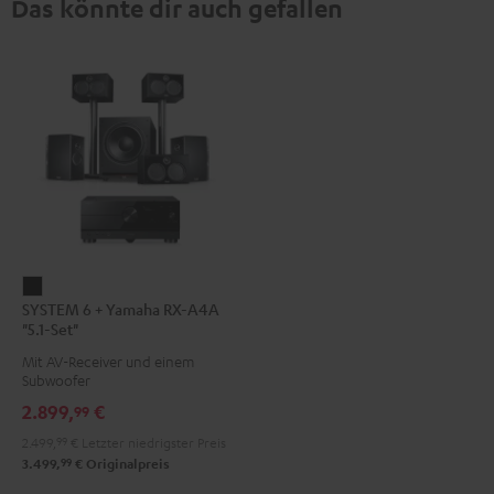
Das könnte dir auch gefallen
SYSTEM
SYSTEM 6 + Yamaha RX-A4A
6
"5.1-Set"
+
Mit AV-Receiver und einem
Yamaha
Subwoofer
RX-
2.899,
€
99
A4A
2.499,
99
€
Letzter niedrigster Preis
"5.1-
99
3.499,
€
Originalpreis
Set"