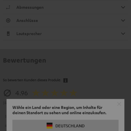
Abmessungen
Anschlüsse
Lautsprecher
Bewertungen
So bewerten Kunden dieses Produkt
4.96
(4.96 von 5 bei 23 Bewertungen)
Wähle ein Land oder eine Region, um Inhalte für
deinen Standort zu sehen und online einzukaufen.
5
22
DEUTSCHLAND
4
1