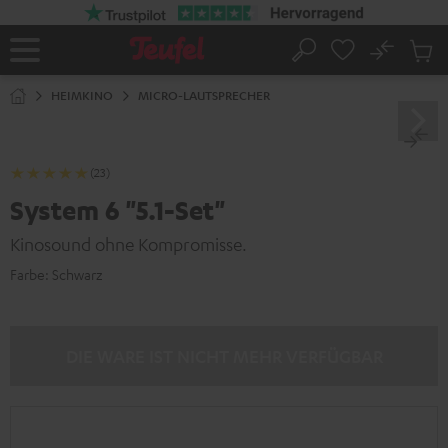
ZUM
NHALT
RINGEN
No
Abs
Startseite
Suche
Artike
im
HEIMKINO
MICRO-LAUTSPRECHER
Waren
(23)
System 6 "5.1-Set"
Kinosound ohne Kompromisse.
Farbe:
Schwarz
DIE WARE IST NICHT MEHR VERFÜGBAR