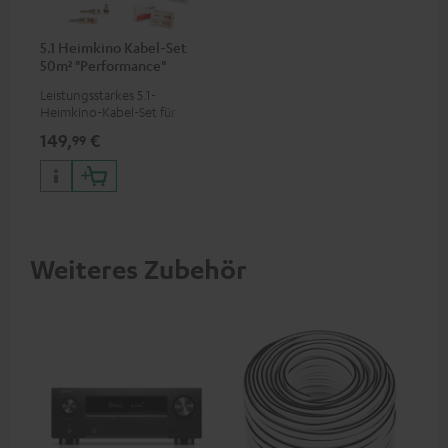
5.1 Heimkino Kabel-Set
50m² "Performance"
C4545S
Leistungsstarkes 5.1-
Heimkino-Kabel-Set für
Räume bis 50 m²
149,
€
99
Weiteres Zubehör