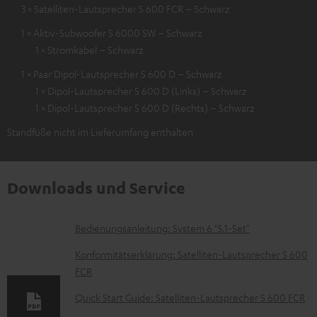
3 × Satelliten-Lautsprecher S 600 FCR – Schwarz
1 × Aktiv-Subwoofer S 6000 SW – Schwarz
1 × Stromkabel – Schwarz
1 × Paar Dipol-Lautsprecher S 600 D – Schwarz
1 × Dipol-Lautsprecher S 600 D (Links) – Schwarz
1 × Dipol-Lautsprecher S 600 D (Rechts) – Schwarz
Standfüße nicht im Lieferumfang enthalten
Downloads und Service
D
Bedienungsanleitung: System 6 "5.1-Set"
o
Konformitätserklärung: Satelliten-Lautsprecher S 600
k
FCR
u
Quick Start Guide: Satelliten-Lautsprecher S 600 FCR
m