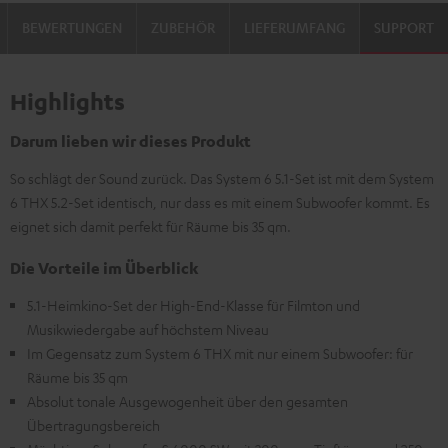
Schwarz
BEWERTUNGEN
ZUBEHÖR
LIEFERUMFANG
SUPPORT
Highlights
Darum lieben wir dieses Produkt
So schlägt der Sound zurück. Das System 6 5.1-Set ist mit dem System
6 THX 5.2-Set identisch, nur dass es mit einem Subwoofer kommt. Es
eignet sich damit perfekt für Räume bis 35 qm.
Die Vorteile im Überblick
5.1-Heimkino-Set der High-End-Klasse für Filmton und
Musikwiedergabe auf höchstem Niveau
Im Gegensatz zum System 6 THX mit nur einem Subwoofer: für
Räume bis 35 qm
Absolut tonale Ausgewogenheit über den gesamten
Übertragungsbereich