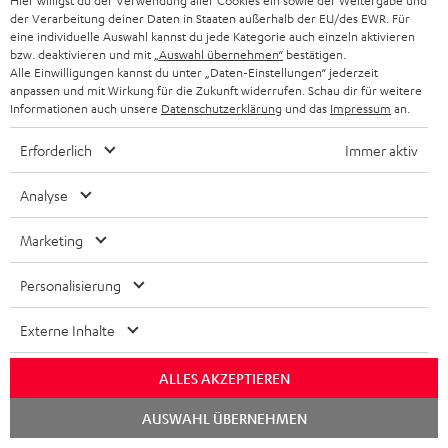
Hier willigst du der Verwendung aller Cookies ein sowie der Weitergabe und
der Verarbeitung deiner Daten in Staaten außerhalb der EU/des EWR. Für
eine individuelle Auswahl kannst du jede Kategorie auch einzeln aktivieren
bzw. deaktivieren und mit
„Auswahl übernehmen“
bestätigen.
Alle Einwilligungen kannst du unter „Daten-Einstellungen“ jederzeit
Downloads und Service
anpassen und mit Wirkung für die Zukunft widerrufen. Schau dir für weitere
Informationen auch unsere
Datenschutzerklärung
und das
Impressum
an.
D
Konformitätserklärung: Stand-Lautsprecher T 500 F 16
Erforderlich
Immer aktiv
o
Bedienungsanleitung: Stand-Lautsprecher T 500 F 16
Analyse
k
Quick Start Guide: Stand-Lautsprecher T 500 F 16
u
Marketing
Safety Booklet: Stand-Lautsprecher T 500 F 16
m
Personalisierung
e
n
Externe Inhalte
P
Hilfe zu diesem Produkt
t
ALLES AKZEPTIEREN
r
e
o
Chat
z
AUSWAHL ÜBERNEHMEN
starten
d