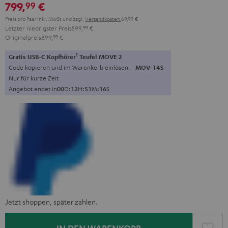
799,
€
99
Preis pro Paar inkl. MwSt
und zzgl.
Versandkosten
69,99 €
Letzter niedrigster Preis
599,
99
€
Originalpreis
899,
99
€
1
Gratis USB-C Kopfhörer
Teufel MOVE 2
Code kopieren und im Warenkorb einlösen.
MOV-T4S
Nur für kurze Zeit
Angebot endet in
0
0
D
:
1
2
H
:
5
1
M
:
1
4
S
Jetzt shoppen, später zahlen.