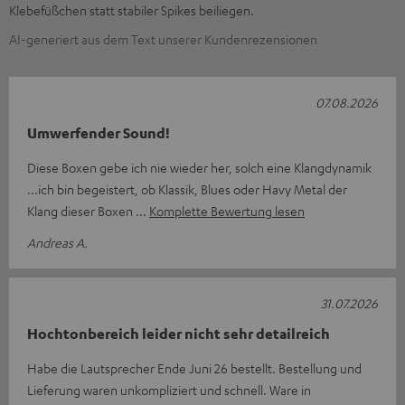
Klebefüßchen statt stabiler Spikes beiliegen.
AI-generiert aus dem Text unserer Kundenrezensionen
07.08.2026
Umwerfender Sound!
Diese Boxen gebe ich nie wieder her, solch eine Klangdynamik
...ich bin begeistert, ob Klassik, Blues oder Havy Metal der
Klang dieser Boxen
Komplette Bewertung lesen
Andreas A.
31.07.2026
Hochtonbereich leider nicht sehr detailreich
Habe die Lautsprecher Ende Juni 26 bestellt. Bestellung und
Lieferung waren unkompliziert und schnell. Ware in