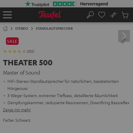
ZUM
NHALT
RINGEN
No
Abs
Startseite
Suche
Artike
im
STEREO
STANDLAUTSPRECHER
Waren
SALE
(255)
THEATER 500
Master of Sound
HiFi-Stereo-Standlautsprecher für natürlichen, bassbetonten
Hörgenuss
3-Wege-System, extremer Tiefbass, detaillierte Räumlichkeit
Dämpfungskammer, reduzierte Resonanzen, Downfiring Bassreflex
Zeige mir mehr
Farbe:
Schwarz