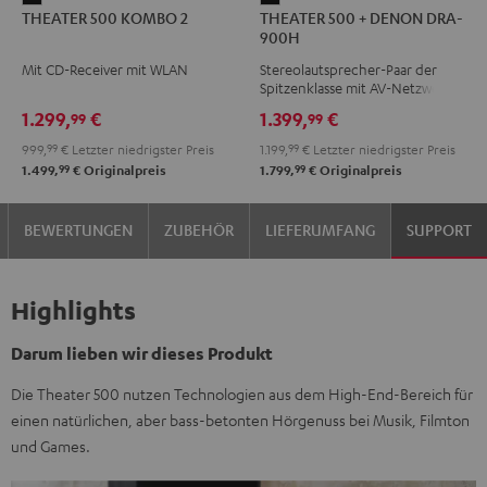
THEATER 500 KOMBO 2
THEATER 500 + DENON DRA-
500
500
900H
KOMBO
+
Mit CD-Receiver mit WLAN
Stereolautsprecher-Paar der
2
DENON
Spitzenklasse mit AV-Netzwerk-
Schwarz
DRA-
Receiver
1.299,
€
1.399,
€
99
99
900H
999,
99
€
Letzter niedrigster Preis
1.199,
99
€
Letzter niedrigster Preis
Schwarz
99
99
1.499,
€
Originalpreis
1.799,
€
Originalpreis
BEWERTUNGEN
ZUBEHÖR
LIEFERUMFANG
SUPPORT
Highlights
Darum lieben wir dieses Produkt
Die Theater 500 nutzen Technologien aus dem High-End-Bereich für
einen natürlichen, aber bass-betonten Hörgenuss bei Musik, Filmton
und Games.