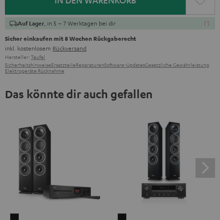
IN DEN WARENKORB
, in 5 – 7 Werktagen bei dir
Auf Lager
Sicher einkaufen mit 8 Wochen Rückgaberecht
inkl. kostenlosem
Rückversand
Hersteller:
Teufel
Sicherheitshinweise
Ersatzteile
Reparaturen
Software-Updates
Gesetzliche Gewährleistung
Elektrogeräte Rücknahme
Das könnte dir auch gefallen
THEATER
THEATER