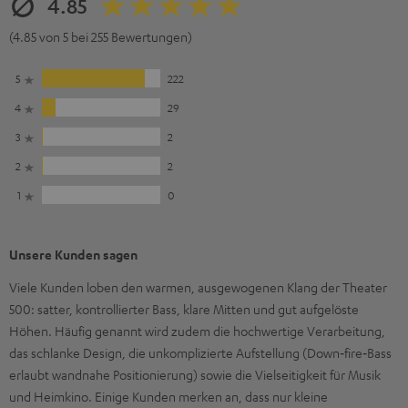
4.85
(4.85 von 5 bei 255 Bewertungen)
5
222
4
29
3
2
2
2
1
0
Unsere Kunden sagen
Viele Kunden loben den warmen, ausgewogenen Klang der Theater
500: satter, kontrollierter Bass, klare Mitten und gut aufgelöste
Höhen. Häufig genannt wird zudem die hochwertige Verarbeitung,
das schlanke Design, die unkomplizierte Aufstellung (Down‑fire‑Bass
erlaubt wandnahe Positionierung) sowie die Vielseitigkeit für Musik
und Heimkino. Einige Kunden merken an, dass nur kleine