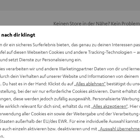
Keinen Store in der Nähe? Kein Problem,
beratung
beraten dich auch persönlich am Telefo
 nach dir klingt
Hier Termin buchen
n dir ein sicheres Surferlebnis bieten, das genau zu deinen Interessen pas
ufel auf diesen Webseiten Cookies und andere Tracking-Technologien – 
 und setzt Dienste zur Personalisierung ein.
ies verarbeiten wir und andere Marketingpartner Daten von dir und lernen
- durch dein Verhalten auf unserer Website und Informationen von deinem
 Du hast es in der Hand: Klickst du auf
„Alles ablehnen“
bestätigst du uns
tellung, bei der wir nur erforderliche Cookies aktivieren. Damit erhältst 
ngen, diese werden jedoch zufällig ausgewählt. Personalisierte Werbung
Dipolen zu einem 7.1-Surround-Set.
die wirklich relevant für dich sind, erhältst du mit
„Alles akzeptieren“
. Hier 
erwendung aller Cookies ein sowie der Weitergabe und der Verarbeitung 
senversetzt auch nach hinten. Man hört hauptsächlich
 Staaten außerhalb der EU/des EWR. Für eine individuelle Auswahl kannst 
e auch einzeln aktivieren bzw. deaktivieren und mit
„Auswahl übernehme
nes Kinos simuliert, bei dem die Surround-Kanäle von jeweils
en.
ge, aber höchst sinnvolle Technik bietet in dieser