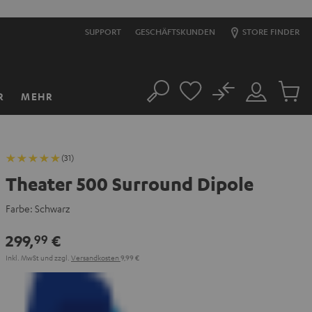
SUPPORT
GESCHÄFTSKUNDEN
STORE FINDER
No
R
MEHR
Suche
Mein
Artikel
Konto
im
Warenk
(31)
Theater 500 Surround Dipole
Farbe:
Schwarz
299,
€
99
Inkl. MwSt
und zzgl.
Versandkosten
9,99 €