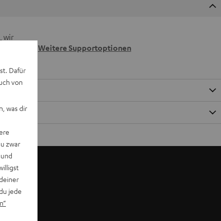
 wir
n.
Weitere Supportoptionen
st. Dafür
auch von
, was dir
ere
du zwar
 und
willigst
deiner
du jede
n“