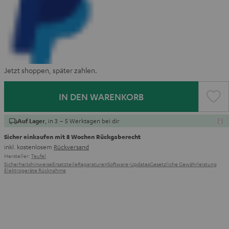
Jetzt shoppen, später zahlen.
IN DEN WARENKORB
, in 3 – 5 Werktagen bei dir
Auf Lager
Sicher einkaufen mit 8 Wochen Rückgaberecht
inkl. kostenlosem
Rückversand
Hersteller:
Teufel
Sicherheitshinweise
Ersatzteile
Reparaturen
Software-Updates
Gesetzliche Gewährleistung
Elektrogeräte Rücknahme