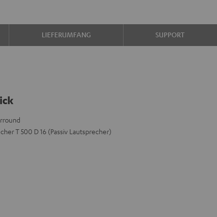
LIEFERUMFANG
SUPPORT
ick
urround
her T 500 D 16 (Passiv Lautsprecher)