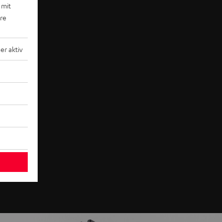
 mit
ere
r aktiv