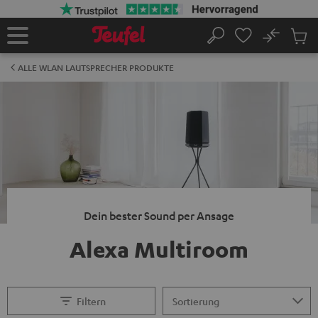
ZUM
NHALT
RINGEN
No
Abs
Startseite
Suche
Artike
im
ALLE WLAN LAUTSPRECHER PRODUKTE
Waren
Dein bester Sound per Ansage
Alexa Multiroom
Filtern