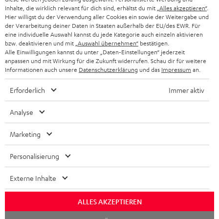
Inhalte, die wirklich relevant für dich sind, erhältst du mit
„Alles akzeptieren“
.
Store Finder
Hier willigst du der Verwendung aller Cookies ein sowie der Weitergabe und
Erlebe unsere Produkte hautnah und lass dich persönlich
der Verarbeitung deiner Daten in Staaten außerhalb der EU/des EWR. Für
im Store beraten.
eine individuelle Auswahl kannst du jede Kategorie auch einzeln aktivieren
bzw. deaktivieren und mit
„Auswahl übernehmen“
bestätigen.
Alle Einwilligungen kannst du unter „Daten-Einstellungen“ jederzeit
anpassen und mit Wirkung für die Zukunft widerrufen. Schau dir für weitere
Informationen auch unsere
Datenschutzerklärung
und das
Impressum
an.
Erforderlich
Immer aktiv
Analyse
Marketing
Personalisierung
BIS ZU
45 €
Externe Inhalte
RABATT
ALLES AKZEPTIEREN
Chat