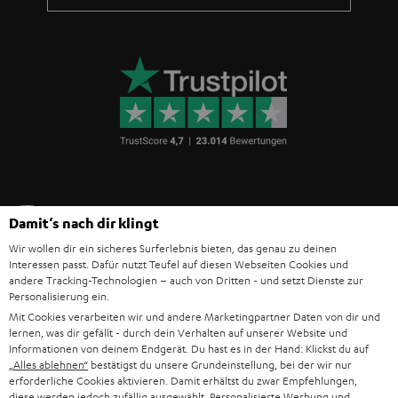
Teufel Blog
Damit‘s nach dir klingt
Audio-Technologien, HiFi-Trends, Tipps & Tricks
Wir wollen dir ein sicheres Surferlebnis bieten, das genau zu deinen
Interessen passt. Dafür nutzt Teufel auf diesen Webseiten Cookies und
andere Tracking-Technologien – auch von Dritten - und setzt Dienste zur
Teufel Support
Personalisierung ein.
Häufige Fragen
Mit Cookies verarbeiten wir und andere Marketingpartner Daten von dir und
Kontakt
lernen, was dir gefällt - durch dein Verhalten auf unserer Website und
Rückgabe / Rücktritt
Informationen von deinem Endgerät. Du hast es in der Hand: Klickst du auf
„Alles ablehnen“
bestätigst du unsere Grundeinstellung, bei der wir nur
Sendungsverfolgung
erforderliche Cookies aktivieren. Damit erhältst du zwar Empfehlungen,
diese werden jedoch zufällig ausgewählt. Personalisierte Werbung und