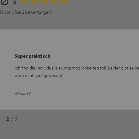
5
(5 von 5 bei 2 Bewertungen)
Super praktisch
Ich find die Individualisierungsmöglichkeiten toll. Leider gibt es 
wäre echt cool gewesen!
Miriam P.
2
/ 2