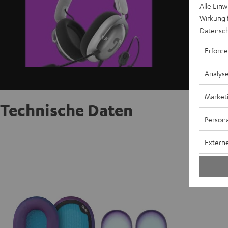
Alle Ein
Wirkung 
Datensch
Erforde
Analys
Market
Technische Daten
Persona
ZOLA Co
Externe