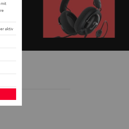
 mit
ere
r aktiv