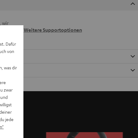
 wir
n.
Weitere Supportoptionen
st. Dafür
auch von
, was dir
ere
du zwar
 und
willigst
deiner
du jede
n“