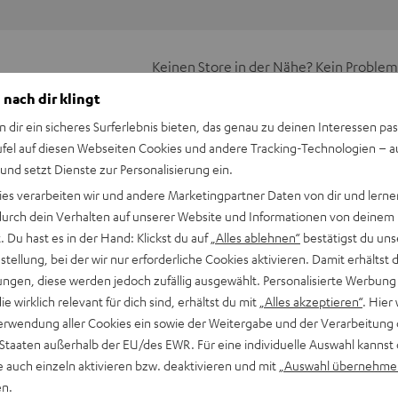
Keinen Store in der Nähe? Kein Problem,
beratung
beraten dich auch persönlich am Telefo
 nach dir klingt
Hier Termin buchen
n dir ein sicheres Surferlebnis bieten, das genau zu deinen Interessen pas
ufel auf diesen Webseiten Cookies und andere Tracking-Technologien – 
 und setzt Dienste zur Personalisierung ein.
ies verarbeiten wir und andere Marketingpartner Daten von dir und lernen
- durch dein Verhalten auf unserer Website und Informationen von deinem
 Du hast es in der Hand: Klickst du auf
„Alles ablehnen“
bestätigst du uns
tellung, bei der wir nur erforderliche Cookies aktivieren. Damit erhältst 
ngen, diese werden jedoch zufällig ausgewählt. Personalisierte Werbung
ts, um deinen ZOLA optimal an dein Gaming-Setup oder deine
die wirklich relevant für dich sind, erhältst du mit
„Alles akzeptieren“
. Hier 
eitere Sets bestellen, um die Farbpalette zu erweitern. Die
erwendung aller Cookies ein sowie der Weitergabe und der Verarbeitung 
nfach zeitlos, urban und ziemlich frisch, wie wir finden.
 Staaten außerhalb der EU/des EWR. Für eine individuelle Auswahl kannst 
e auch einzeln aktivieren bzw. deaktivieren und mit
„Auswahl übernehme
en.