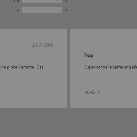
2
0
1
0
20.01.2025
Top
keine pinke Variante. Das
Super schnelle Lieferung all
Stefan S.