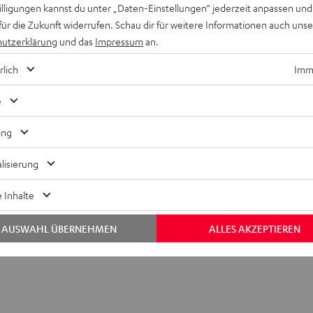
willigungen kannst du unter „Daten-Einstellungen“ jederzeit anpassen und
für die Zukunft widerrufen. Schau dir für weitere Informationen auch uns
utzerklärung
und das
Impressum
an.
rlich
Imme
e
ing
lisierung
ver (Paar) + Ohrpolster (Paar) + Mikrofonschutz
 Inhalte
AUSWAHL ÜBERNEHMEN
ALLES AKZEPTIEREN