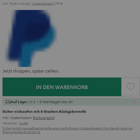
Inkl. MwSt
und zzgl.
Versandkosten
2,99 €
Jetzt shoppen, später zahlen.
IN DEN WARENKORB
, in 3 – 5 Werktagen bei dir
Auf Lager
Sicher einkaufen mit 8 Wochen Rückgaberecht
inkl. kostenlosem
Rückversand
Hersteller:
Teufel
Sicherheitshinweise
Ersatzteile
Reparaturen
Software-Updates
Gesetzliche Gewährleistung
Elektrogeräte Rücknahme