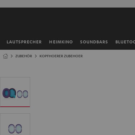
ZUM
NHALT
RINGEN
LAUTSPRECHER
HEIMKINO
SOUNDBARS
BLUETO
Startseite
ZUBEHÖR
KOPFHOERER ZUBEHOER