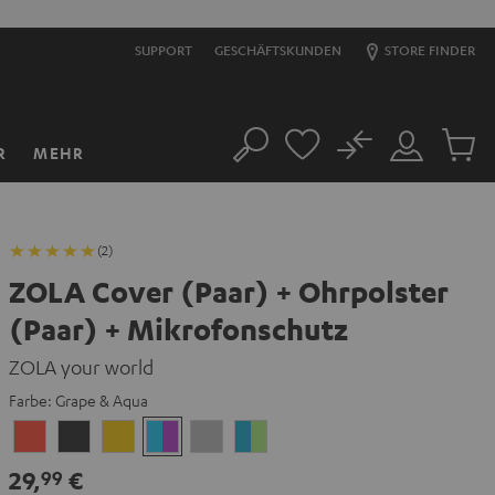
SUPPORT
GESCHÄFTSKUNDEN
STORE FINDER
No
R
MEHR
Suche
Mein
Artikel
Konto
im
Warenk
(2)
ZOLA Cover (Paar) + Ohrpolster
(Paar) + Mikrofonschutz
ZOLA your world
Farbe:
Grape & Aqua
Coral
Dark
Golden
Grape
Light
Teal
Red
Gray
Amber
&
Gray
&
29,
€
99
Aqua
Lime