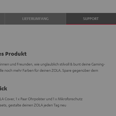
LIEFERUMFANG
SUPPORT
es Produkt
innen und Freunden, wie unglaublich stilvoll & bunt deine Gaming-
undle noch mehr Farben für deinen ZOLA. Spare gegenüber dem
ick
A Cover, 1 x Paar Ohrpolster und 1 x Mikrofonschutz
bsets, gestalte deinen ZOLA jeden Tag neu