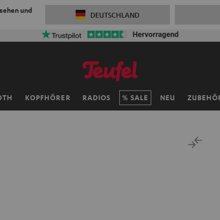
 sehen und
DEUTSCHLAND
OTH
KOPFHÖRER
RADIOS
SALE
NEU
ZUBEHÖ