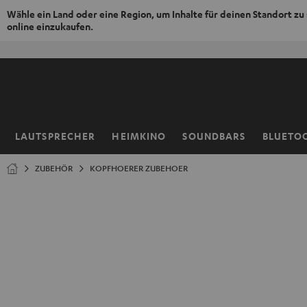
Wähle ein Land oder eine Region, um Inhalte für deinen Standort zu
online einzukaufen.
ZUM
NHALT
RINGEN
LAUTSPRECHER
HEIMKINO
SOUNDBARS
BLUETO
Startseite
ZUBEHÖR
KOPFHOERER ZUBEHOER