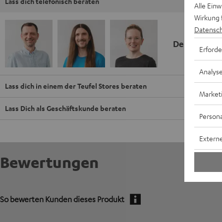
Lass dich telefonisch beraten
Alle Ein
Wirkung 
Datensch
Deine Kauf
Erforde
Analys
Lass dich in einem der Teufel Stores beraten
Market
Lass Dich als Geschäftskunde beraten
Persona
Externe
Bewertungen
So bewerten Kunden dieses Produkt