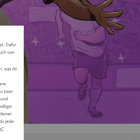
st. Dafür
auch von
, was dir
ere
du zwar
 und
willigst
deiner
du jede
n“