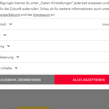
willigungen kannst du unter „Daten-Einstellungen“ jederzeit anpassen und
für die Zukunft widerrufen. Schau dir für weitere Informationen auch uns
utzerklärung
und das
Impressum
an.
Keinen Store in der Nähe? Kein Problem,
beratung
beraten dich auch persönlich am Telefo
rlich
Imme
Hier Termin buchen
e
ing
lisierung
 Inhalte
AUSWAHL ÜBERNEHMEN
ALLES AKZEPTIEREN