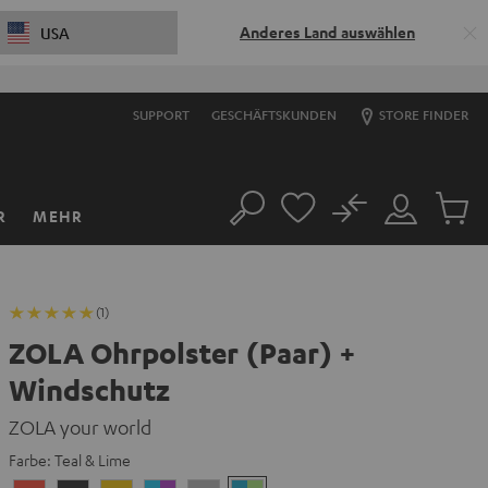
Anderes Land auswählen
USA
SUPPORT
GESCHÄFTSKUNDEN
STORE FINDER
No
R
MEHR
Suche
Mein
Artikel
Konto
im
Warenk
(1)
ZOLA Ohrpolster (Paar) +
Windschutz
ZOLA your world
Farbe:
Teal & Lime