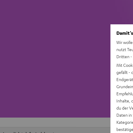
Damit‘s
Wir wolle
nutzt Te
Dritten -
Mit Cook
gefällt 
Endgerät.
Grundeins
Empfehlu
Inhalte, 
du der V
Daten in
Kategori
bestätig