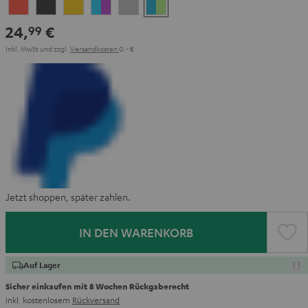
Coral
Dark
Golden
Grape
Light
Teal
Red
Gray
Amber
&
Gray
&
24,
€
99
Aqua
Lime
Inkl. MwSt
und zzgl.
Versandkosten
0,‐ €
Jetzt shoppen, später zahlen.
IN DEN WARENKORB
Auf Lager
Sicher einkaufen mit 8 Wochen Rückgaberecht
inkl. kostenlosem
Rückversand