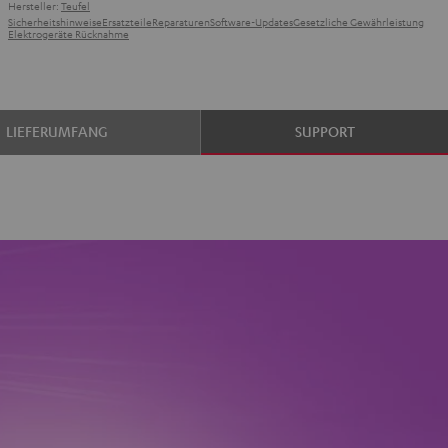
Hersteller:
Teufel
Sicherheitshinweise
Ersatzteile
Reparaturen
Software-Updates
Gesetzliche Gewährleistung
Elektrogeräte Rücknahme
LIEFERUMFANG
SUPPORT