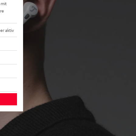
 mit
ere
r aktiv