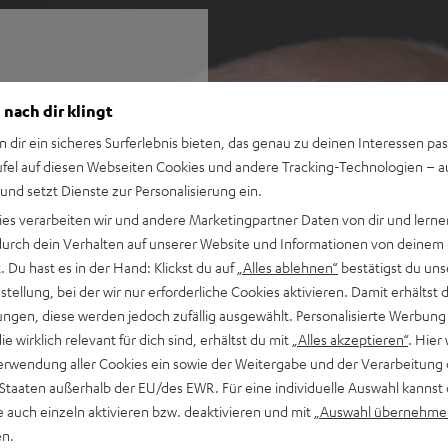
unauffällig, trotzdem elegant
 nach dir klingt
en ist der AIRY TWS PRO. Ob
r Welt der In-Ears gibt er
n dir ein sicheres Surferlebnis bieten, das genau zu deinen Interessen pas
ufel auf diesen Webseiten Cookies und andere Tracking-Technologien – 
 und setzt Dienste zur Personalisierung ein.
ies verarbeiten wir und andere Marketingpartner Daten von dir und lernen
- durch dein Verhalten auf unserer Website und Informationen von deinem
e Cancelling für eine
 Du hast es in der Hand: Klickst du auf
„Alles ablehnen“
bestätigst du uns
haltbar, um
tellung, bei der wir nur erforderliche Cookies aktivieren. Damit erhältst 
ngen, diese werden jedoch zufällig ausgewählt. Personalisierte Werbung
treaming von Spotify,
die wirklich relevant für dich sind, erhältst du mit
„Alles akzeptieren“
. Hier 
ensynchron übertragen
erwendung aller Cookies ein sowie der Weitergabe und der Verarbeitung 
 für extra weiten
 Staaten außerhalb der EU/des EWR. Für eine individuelle Auswahl kannst 
ass und starkem, präzisem
e auch einzeln aktivieren bzw. deaktivieren und mit
„Auswahl übernehme
en.
tunden mit ANC, über 7