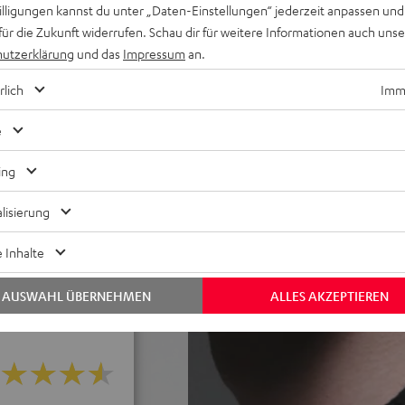
willigungen kannst du unter „Daten-Einstellungen“ jederzeit anpassen und
für die Zukunft widerrufen. Schau dir für weitere Informationen auch uns
ider für viele Funktionen am
utzerklärung
und das
Impressum
an.
 in windigen, lauten
rlich
Imme
eams, Zoom, Google Meet,
e
eige auf iOS, Android sowie
s antibakteriellem Silikon,
ing
lisierung
d Notebook), Pausieren der
 Inhalte
AUSWAHL ÜBERNEHMEN
ALLES AKZEPTIEREN