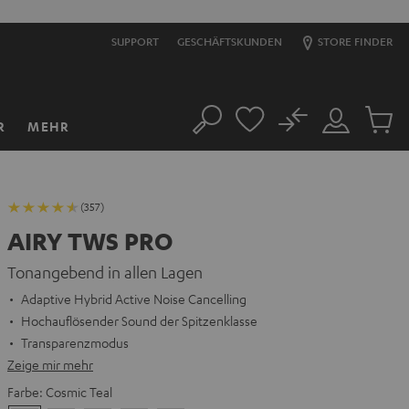
SUPPORT
GESCHÄFTSKUNDEN
STORE FINDER
No
R
MEHR
Suche
Mein
Artikel
Konto
im
Warenk
(357)
AIRY TWS PRO
Tonangebend in allen Lagen
Adaptive Hybrid Active Noise Cancelling
Hochauflösender Sound der Spitzenklasse
Transparenzmodus
Zeige mir mehr
Farbe:
Cosmic Teal