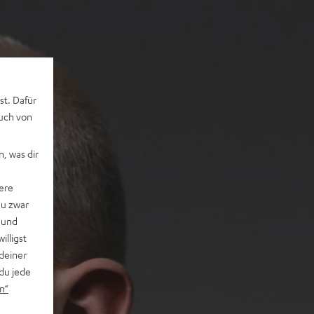
st. Dafür
auch von
, was dir
ere
du zwar
 und
willigst
deiner
du jede
n“