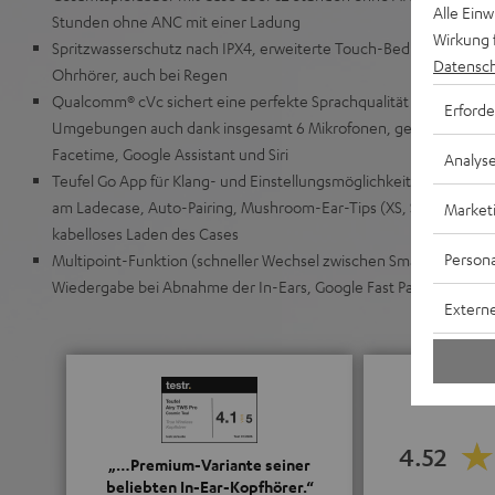
Alle Ein
Stunden ohne ANC mit einer Ladung
Wirkung 
Spritzwasserschutz nach IPX4, erweiterte Touch-Bedienung und Sl
Datensch
Ohrhörer, auch bei Regen
Qualcomm® cVc sichert eine perfekte Sprachqualität in Calls auch
Erforde
Umgebungen auch dank insgesamt 6 Mikrofonen, geeignet für T
Facetime, Google Assistant und Siri
Analys
Teufel Go App für Klang- und Einstellungsmöglichkeiten, Akkuanz
am Ladecase, Auto-Pairing, Mushroom-Ear-Tips (XS, S, M, L, XL) au
Market
kabelloses Laden des Cases
Persona
Multipoint-Funktion (schneller Wechsel zwischen Smartphone un
Wiedergabe bei Abnahme der In-Ears, Google Fast Pair
Externe
4.52
„…Premium-Variante seiner
beliebten In-Ear-Kopfhörer.“