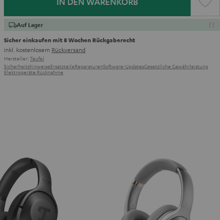
IN DEN WARENKORB
Auf Lager
Sicher einkaufen mit 8 Wochen Rückgaberecht
inkl. kostenlosem
Rückversand
Hersteller:
Teufel
Sicherheitshinweise
Ersatzteile
Reparaturen
Software-Updates
Gesetzliche Gewährleistung
Elektrogeräte Rücknahme