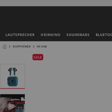
ZUM
NHALT
RINGEN
LAUTSPRECHER
HEIMKINO
SOUNDBARS
BLUETO
Startseite
KOPFHÖRER
IN-EAR
SALE