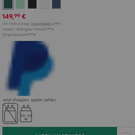
Cosmic
Misty
Night
Silver
Steel
Teal
Green
Black
White
Blue
149,
€
99
Inkl. MwSt
und zzgl.
Versandkosten
2,99 €
Letzter niedrigster Preis
129,
99
€
Originalpreis
169,
99
€
Jetzt shoppen, später zahlen.