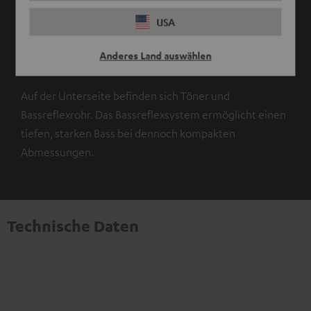
USA
Anderes Land auswählen
Bassreflexsystem
Auf der Unterseite befinden sich Töner und
Bassreflexrohr. Das Bassreflexsystem ermöglicht einen
tiefen, starken Bass bei dennoch kompakten
Abmessungen.
Technische Daten