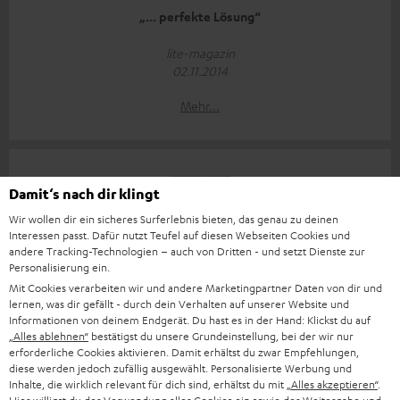
„... perfekte Lösung“
lite-magazin
02.11.2014
Mehr...
Damit‘s nach dir klingt
Wir wollen dir ein sicheres Surferlebnis bieten, das genau zu deinen
Interessen passt. Dafür nutzt Teufel auf diesen Webseiten Cookies und
"So macht nicht nur Filmsound Spaß, sondern auch der
andere Tracking-Technologien – auch von Dritten - und setzt Dienste zur
Musikgenuss in Stereo ist mit dem Cinebar eine echte
Personalisierung ein.
Freude“
Mit Cookies verarbeiten wir und andere Marketingpartner Daten von dir und
lernen, was dir gefällt - durch dein Verhalten auf unserer Website und
hifitest.de
Informationen von deinem Endgerät. Du hast es in der Hand: Klickst du auf
„Alles ablehnen“
bestätigst du unsere Grundeinstellung, bei der wir nur
09.07.2014
erforderliche Cookies aktivieren. Damit erhältst du zwar Empfehlungen,
diese werden jedoch zufällig ausgewählt. Personalisierte Werbung und
Mehr...
Inhalte, die wirklich relevant für dich sind, erhältst du mit
„Alles akzeptieren“
.