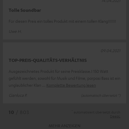
14.04.2021
Tolle Soundbar
Für diesen Preis ein tolles Produkt mit einem tollen Klang!!!!!!!
Uwe H.
09.04.2021
TOP-PREIS-QUALITÄTS-VERHÄLTNIS
Ausgezeichnetes Produkt für seine Preisklasse.I 150 Watt
gefühlt werden, sowohl für Musik und Filme, porposi Bass ist ein
unglaublicher Klan
Komplette Bewertung lesen
Gianluca P.
(automatisch übersetzt *)
*
10
/ 803
automatisiert übersetzt durch
DeepL
MEHR ANZEIGEN