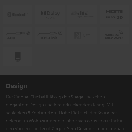
Design
Die Cinebar 11 schafft lässig den Spagat zwischen
elegantem Design und beeindruckendem Klang. Mit
schlanken 8 Zentimetern Höhe fügt sich der Soundbar
gekonnt in Wohnzimmer ein, ohne sich optisch zu stark in
den Vordergrund zu drängen. Sein Design ist damit genau