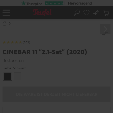
ZUM
NHALT
RINGEN
No
Abs
Startseite
Suche
Artike
im
Waren
(803)
CINEBAR 11 "2.1-Set" (2020)
Restposten
Farbe:
Schwarz
Schwarz
Weiß
DIE WARE IST DERZEIT NICHT LIEFERBAR