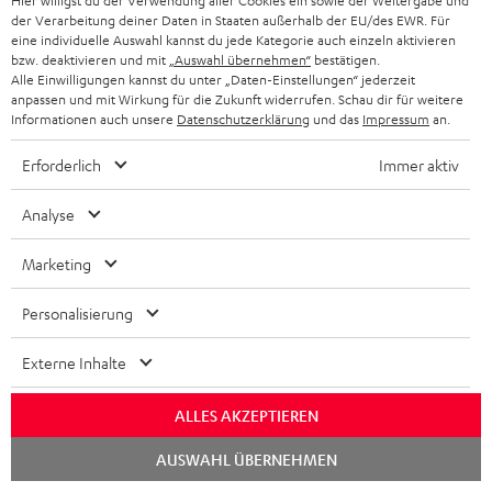
Hier willigst du der Verwendung aller Cookies ein sowie der Weitergabe und
der Verarbeitung deiner Daten in Staaten außerhalb der EU/des EWR. Für
eine individuelle Auswahl kannst du jede Kategorie auch einzeln aktivieren
bzw. deaktivieren und mit
„Auswahl übernehmen“
bestätigen.
Alle Einwilligungen kannst du unter „Daten-Einstellungen“ jederzeit
anpassen und mit Wirkung für die Zukunft widerrufen. Schau dir für weitere
Informationen auch unsere
Datenschutzerklärung
und das
Impressum
an.
"exzellentes Preis-Leistungs-Verhältnis"
Erforderlich
Immer aktiv
Produkt-Tests.com
07/2014
Analyse
Mehr...
Marketing
Personalisierung
Externe Inhalte
ALLES AKZEPTIEREN
"... stattliches Tieftonfundament, das gleichermaßen
Substanz und Sauberkeit bot"
Chat
AUSWAHL ÜBERNEHMEN
starten
Video Home Vision