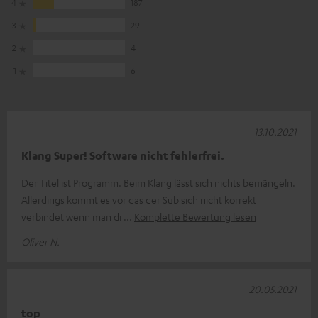
4
187
3
29
2
4
1
6
13.10.2021
Klang Super! Software nicht fehlerfrei.
Der Titel ist Programm. Beim Klang lässt sich nichts bemängeln.
Allerdings kommt es vor das der Sub sich nicht korrekt
verbindet wenn man di
Komplette Bewertung lesen
Oliver N.
20.05.2021
top