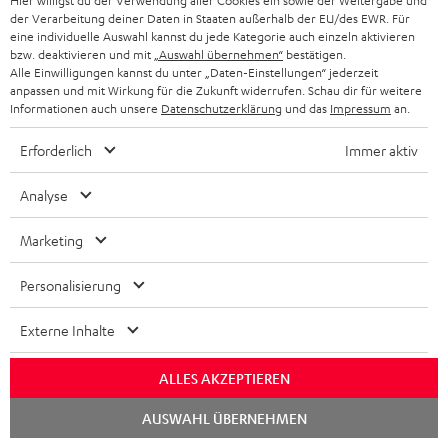
Hier willigst du der Verwendung aller Cookies ein sowie der Weitergabe und
der Verarbeitung deiner Daten in Staaten außerhalb der EU/des EWR. Für
eine individuelle Auswahl kannst du jede Kategorie auch einzeln aktivieren
bzw. deaktivieren und mit
„Auswahl übernehmen“
bestätigen.
Alle Einwilligungen kannst du unter „Daten-Einstellungen“ jederzeit
anpassen und mit Wirkung für die Zukunft widerrufen. Schau dir für weitere
Informationen auch unsere
Datenschutzerklärung
und das
Impressum
an.
"exzellentes Preis-Leistungs-Verhältnis"
Erforderlich
Immer aktiv
Produkt-Tests.com
07/2014
Analyse
Mehr...
Marketing
Personalisierung
Externe Inhalte
ALLES AKZEPTIEREN
"... stattliches Tieftonfundament, das gleichermaßen
Substanz und Sauberkeit bot"
Chat
AUSWAHL ÜBERNEHMEN
starten
Video Home Vision