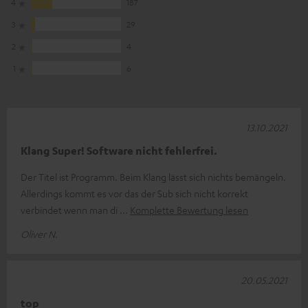
4
187
3
29
2
4
1
6
13.10.2021
Klang Super! Software nicht fehlerfrei.
Der Titel ist Programm. Beim Klang lässt sich nichts bemängeln.
Allerdings kommt es vor das der Sub sich nicht korrekt
verbindet wenn man di
Komplette Bewertung lesen
Oliver N.
20.05.2021
top