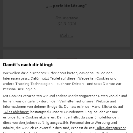
„... perfekte Lösung“
lite-magazin
02.11.2014
Mehr...
Damit‘s nach dir klingt
Wir wollen dir ein sicheres Surferlebnis bieten, das genau zu deinen
Interessen passt. Dafür nutzt Teufel auf diesen Webseiten Cookies und
"So macht nicht nur Filmsound Spaß, sondern auch der
andere Tracking-Technologien – auch von Dritten - und setzt Dienste zur
Musikgenuss in Stereo ist mit dem Cinebar eine echte
Personalisierung ein.
Freude“
Mit Cookies verarbeiten wir und andere Marketingpartner Daten von dir und
lernen, was dir gefällt - durch dein Verhalten auf unserer Website und
hifitest.de
Informationen von deinem Endgerät. Du hast es in der Hand: Klickst du auf
„Alles ablehnen“
bestätigst du unsere Grundeinstellung, bei der wir nur
09.07.2014
erforderliche Cookies aktivieren. Damit erhältst du zwar Empfehlungen,
diese werden jedoch zufällig ausgewählt. Personalisierte Werbung und
Mehr...
Inhalte, die wirklich relevant für dich sind, erhältst du mit
„Alles akzeptieren“
.