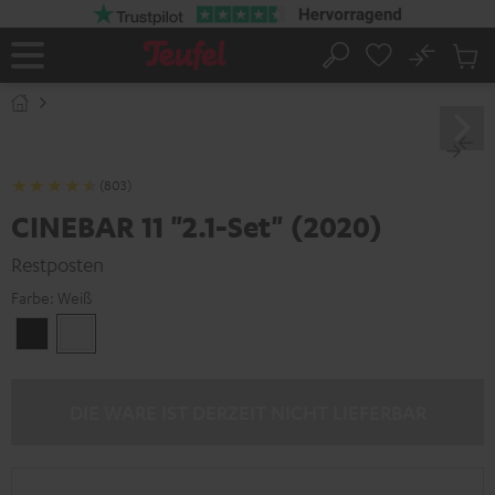
ZUM
NHALT
RINGEN
No
Abs
Startseite
Suche
Artike
im
Waren
(803)
CINEBAR 11 "2.1-Set" (2020)
Restposten
Farbe:
Weiß
Schwarz
Weiß
DIE WARE IST DERZEIT NICHT LIEFERBAR