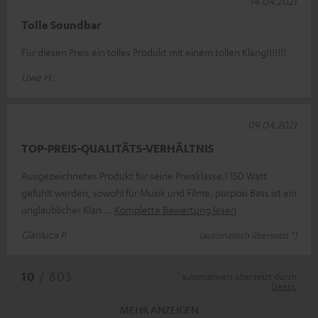
14.04.2021
Tolle Soundbar
Für diesen Preis ein tolles Produkt mit einem tollen Klang!!!!!!!
Uwe H.
09.04.2021
TOP-PREIS-QUALITÄTS-VERHÄLTNIS
Ausgezeichnetes Produkt für seine Preisklasse.I 150 Watt
gefühlt werden, sowohl für Musik und Filme, porposi Bass ist ein
unglaublicher Klan
Komplette Bewertung lesen
Gianluca P.
(automatisch übersetzt *)
*
10
/ 803
automatisiert übersetzt durch
DeepL
MEHR ANZEIGEN