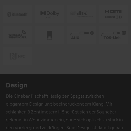
Design
Die Cinebar 11 schafft lässig den Spagat zwischen
elegantem Design und beeindruckendem Klang. Mit
schlanken 8 Zentimetern Höhe fügt sich der Soundbar
gekonnt in Wohnzimmer ein, ohne sich optisch zu stark in
den Vordergrund zu drängen. Sein Design ist damit genau