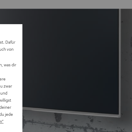
st. Dafür
auch von
, was dir
ere
du zwar
 und
willigst
deiner
du jede
n“