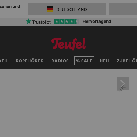
 sehen und
DEUTSCHLAND
OTH
KOPFHÖRER
RADIOS
SALE
NEU
ZUBEHÖ