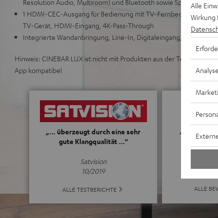
Resolution Audio, Multiroom) und Bluetooth sowie Spotify (auch S
Alle Ein
1 HDMI-CEC-Ausgang für Bedienung mit TV-Fernbedienung, ARC 
Wirkung 
TV-Gerät, HDMI-Eingang, 4K-Pass-Through
Datensch
Integrierte Wandanbringung, Line-In, Digitaleingang, Klanganp
Erforde
Hinweis: CINEBAR LUX ist nicht mit Produkten aus der Teufel Home 
Analys
App kompatibel
Market
Persona
4.7
„… überzeugt durch eine sehr
Externe
gute Klangqualität …“
(4.7 von 5 b
Satvision
10/2019
ALLE B
ALLE TESTBERICHTE