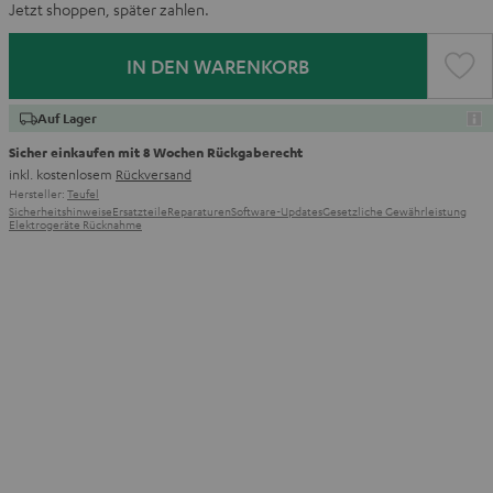
Jetzt shoppen, später zahlen.
IN DEN WARENKORB
Auf Lager
Sicher einkaufen mit 8 Wochen Rückgaberecht
inkl. kostenlosem
Rückversand
Hersteller:
Teufel
Sicherheitshinweise
Ersatzteile
Reparaturen
Software-Updates
Gesetzliche Gewährleistung
Elektrogeräte Rücknahme