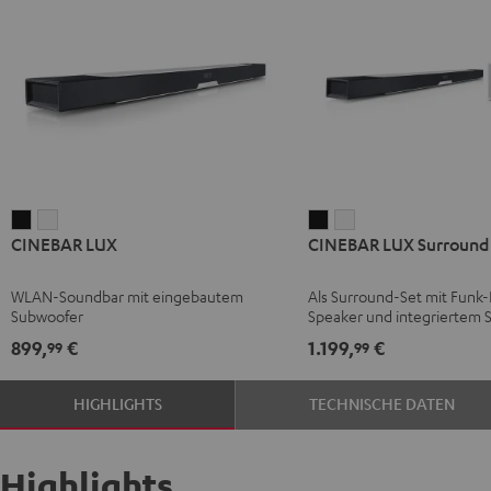
CINEBAR
CINEBAR
CINEBAR
CINEBAR
CINEBAR LUX
CINEBAR LUX Surround 
LUX
LUX
LUX
LUX
Schwarz
Weiß
Surround
Surround
WLAN-Soundbar mit eingebautem
Als Surround-Set mit Funk-
"5.0-
"5.0-
Subwoofer
Speaker und integriertem 
Set"
Set"
899,
€
1.199,
€
99
99
Schwarz
Weiß
HIGHLIGHTS
TECHNISCHE DATEN
Highlights