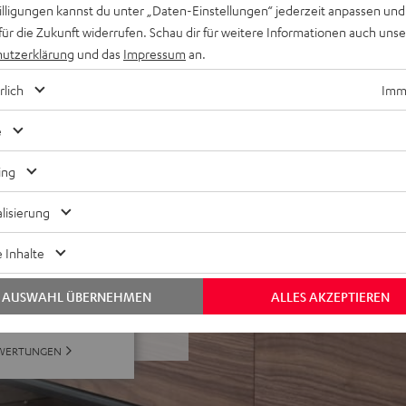
potify Free)
willigungen kannst du unter „Daten-Einstellungen“ jederzeit anpassen und
für Ein-Kabel-Anschluss am
für die Zukunft widerrufen. Schau dir für weitere Informationen auch uns
utzerklärung
und das
Impressum
an.
assungen, Nachtmodus
rlich
Imme
Serie oder der Teufel Home
e
ing
lisierung
 Inhalte
ei 84 Bewertungen)
AUSWAHL ÜBERNEHMEN
ALLES AKZEPTIEREN
EWERTUNGEN