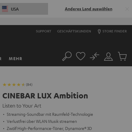
Anderes Land auswählen
USA
SUPPORT
GESCHÄFTSKUNDEN
STORE FINDER
No
R
MEHR
Suche
Mein
Artikel
Konto
im
Warenk
(84)
CINEBAR LUX Ambition
Listen to Your Art
Streaming-Soundbar mit Raumfeld-Technologie
Verlustfrei über WLAN Musik streamen
Zwölf High-Performance-Töner, Dynamore® 3D