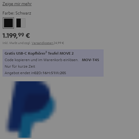
Zeige mir mehr
Farbe:
Schwarz
Schwarz
Schwarz
/
1.199,
€
99
Weiß
Inkl. MwSt
und zzgl.
Versandkosten
24,99 €
1
Gratis USB-C Kopfhörer
Teufel MOVE 2
Code kopieren und im Warenkorb einlösen.
MOV-T4S
Nur für kurze Zeit
Angebot endet in
0
2
D
:
1
6
H
:
5
1
M
:
1
8
S