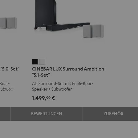
CINEBAR
CINEBAR
"5.0-Set"
CINEBAR LUX Surround Ambition
LUX
LUX
"5.1-Set"
Surround
Surround
Rear-
Als Surround-Set mit Funk-Rear-
Ambition
Ambition
Subwoofer
Speaker + Subwoofer
"5.1-
"5.1-
1.499,
€
99
Set"
Set"
Schwarz
Weiß
BEWERTUNGEN
ZUBEHÖR