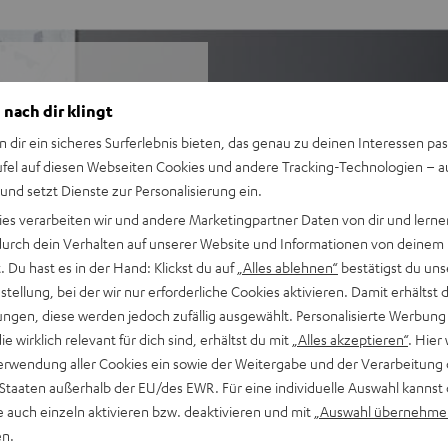
 nach dir klingt
satten Sound auch in großen
n dir ein sicheres Surferlebnis bieten, das genau zu deinen Interessen pas
ufel auf diesen Webseiten Cookies und andere Tracking-Technologien – 
 und setzt Dienste zur Personalisierung ein.
ies verarbeiten wir und andere Marketingpartner Daten von dir und lernen
Gaming-Wiedergabe auf
- durch dein Verhalten auf unserer Website und Informationen von deinem
 Du hast es in der Hand: Klickst du auf
„Alles ablehnen“
bestätigst du uns
fer T 8 für Räume bis 35 m²
tellung, bei der wir nur erforderliche Cookies aktivieren. Damit erhältst 
r beste Hörerlebnisse
ngen, diese werden jedoch zufällig ausgewählt. Personalisierte Werbung
el
die wirklich relevant für dich sind, erhältst du mit
„Alles akzeptieren“
. Hier 
iring-Speaker für
erwendung aller Cookies ein sowie der Weitergabe und der Verarbeitung 
 bestmögliche
 Staaten außerhalb der EU/des EWR. Für eine individuelle Auswahl kannst 
e auch einzeln aktivieren bzw. deaktivieren und mit
„Auswahl übernehme
gie (verlustfrei, High
en.