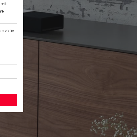
 mit
ere
r aktiv