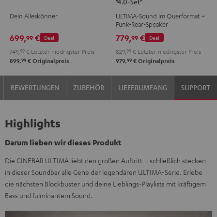
"4.0-Set"
Streaming
Streaming
Surround
Surround
Dein Alleskönner
ULTIMA-Sound im Querformat +
Schwarz
Weiß
"4.0-
"4.0-
Funk-Rear-Speaker
Set"
Set"
699,
€
779,
€
99
99
Deal
Deal
Schwarz
Weiß
749,
99
€
Letzter niedrigster Preis
829,
99
€
Letzter niedrigster Preis
99
99
899,
€
Originalpreis
979,
€
Originalpreis
BEWERTUNGEN
ZUBEHÖR
LIEFERUMFANG
SUPPORT
Highlights
Darum lieben wir dieses Produkt
Die CINEBAR ULTIMA liebt den großen Auftritt – schließlich stecken
in dieser Soundbar alle Gene der legendären ULTIMA-Serie. Erlebe
die nächsten Blockbuster und deine Lieblings-Playlists mit kräftigem
Bass und fulminantem Sound.