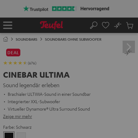
ZUM
NHALT
RINGEN
No
Abs
Startseite
Suche
Artike
im
SOUNDBARS
SOUNDBARS OHNE SUBWOOFER
Waren
DEAL
(676)
CINEBAR ULTIMA
Sound legendär erleben
Brachialer ULTIMA-Sound in einer Soundbar
Integrierter XXL-Subwoofer
Virtueller Dynamore® Ultra Surround Sound
Zeige mir mehr
Farbe:
Schwarz
Schwarz
Weiß