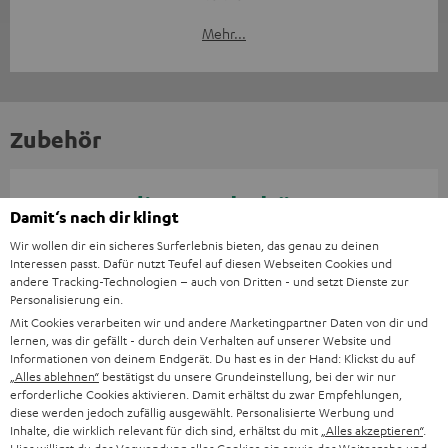
Mehr...
Zubehör
Notwendiges Zubehör
Damit‘s nach dir klingt
Wir wollen dir ein sicheres Surferlebnis bieten, das genau zu deinen
Bitte prüfe, ob benötigte Verbindungskabel im
Interessen passt. Dafür nutzt Teufel auf diesen Webseiten Cookies und
Lieferumfang enthalten sind.
andere Tracking-Technologien – auch von Dritten - und setzt Dienste zur
Personalisierung ein.
Mit Cookies verarbeiten wir und andere Marketingpartner Daten von dir und
lernen, was dir gefällt - durch dein Verhalten auf unserer Website und
Informationen von deinem Endgerät. Du hast es in der Hand: Klickst du auf
„Alles ablehnen“
bestätigst du unsere Grundeinstellung, bei der wir nur
erforderliche Cookies aktivieren. Damit erhältst du zwar Empfehlungen,
diese werden jedoch zufällig ausgewählt. Personalisierte Werbung und
Inhalte, die wirklich relevant für dich sind, erhältst du mit
„Alles akzeptieren“
.