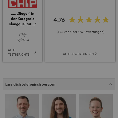
„… ‚Sieger‘ in
4.76
der Kategorie
Klangqualität…“
(4.76 von 5 bei 676 Bewertungen)
Chip
12/2024
ALLE
ALLE BEWERTUNGEN
TESTBERICHTE
Lass dich telefonisch beraten