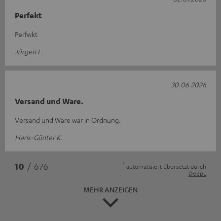
Perfekt
Perfwkt
Jürgen L.
30.06.2026
Versand und Ware.
Versand und Ware war in Ordnung.
Hans-Günter K.
*
10
/ 676
automatisiert übersetzt durch
DeepL
MEHR ANZEIGEN