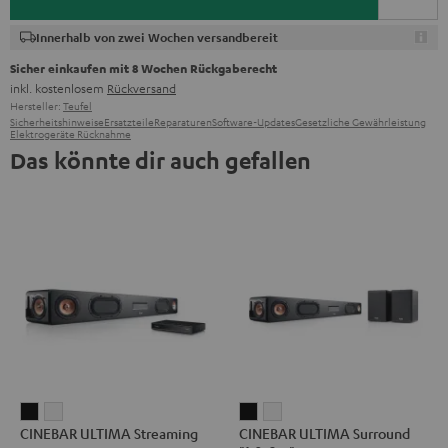
Innerhalb von zwei Wochen versandbereit
Sicher einkaufen mit 8 Wochen Rückgaberecht
inkl. kostenlosem
Rückversand
Hersteller:
Teufel
Sicherheitshinweise
Ersatzteile
Reparaturen
Software-Updates
Gesetzliche Gewährleistung
Elektrogeräte Rücknahme
Das könnte dir auch gefallen
CINEBAR
CINEBAR
CINEBAR
CINEBAR
CINEBAR ULTIMA Streaming
CINEBAR ULTIMA Surround
ULTIMA
ULTIMA
ULTIMA
ULTIMA