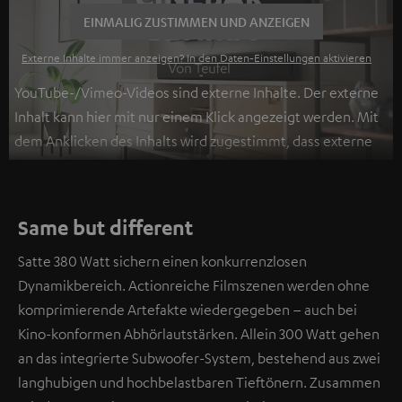
EINMALIG ZUSTIMMEN UND ANZEIGEN
Externe Inhalte immer anzeigen? In den Daten‑Einstellungen aktivieren
YouTube-/Vimeo-Videos sind externe Inhalte. Der externe
Inhalt kann hier mit nur einem Klick angezeigt werden. Mit
dem Anklicken des Inhalts wird zugestimmt, dass externe
Inhalte angezeigt werden. Dabei können
personenbezogene Daten an Drittplattformen
übermittelt werden.
Weitere Informationen sind in der
Same but different
Datenschutzerklärung unter I zu finden
.
Satte 380 Watt sichern einen konkurrenzlosen
Dynamikbereich. Actionreiche Filmszenen werden ohne
komprimierende Artefakte wiedergegeben – auch bei
Kino-konformen Abhörlautstärken. Allein 300 Watt gehen
an das integrierte Subwoofer-System, bestehend aus zwei
langhubigen und hochbelastbaren Tieftönern. Zusammen