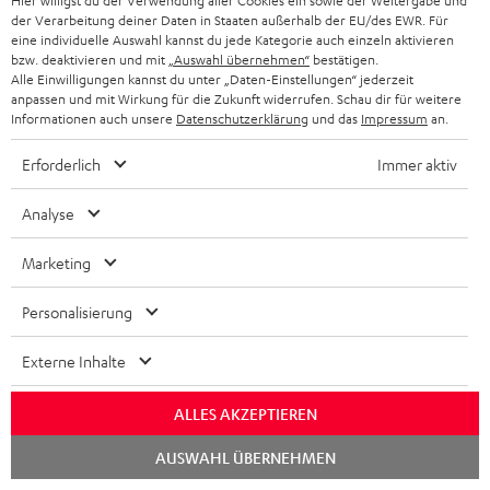
Hier willigst du der Verwendung aller Cookies ein sowie der Weitergabe und
der Verarbeitung deiner Daten in Staaten außerhalb der EU/des EWR. Für
eine individuelle Auswahl kannst du jede Kategorie auch einzeln aktivieren
bzw. deaktivieren und mit
„Auswahl übernehmen“
bestätigen.
Alle Einwilligungen kannst du unter „Daten-Einstellungen“ jederzeit
High-Speed HDMI® Kabel
anpassen und mit Wirkung für die Zukunft widerrufen. Schau dir für weitere
mit Ethernet
Informationen auch unsere
Datenschutzerklärung
und das
Impressum
an.
Highspeed HDMI-Kabel
unterstützt aktuelle Standards
Erforderlich
Immer aktiv
wie z.B. 4K 50/60p und 4K 3D
16,
€
99
Analyse
Marketing
Personalisierung
Weiteres Zubehör
Externe Inhalte
ALLES AKZEPTIEREN
Chat
AUSWAHL ÜBERNEHMEN
starten