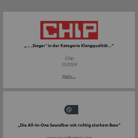
„… ‚Sieger‘ in der Kategorie Klangqualität…“
Chip
12/2024
Mehr...
„Die All-In-One Soundbar mit richtig starkem Bass“
www.soundbartest.com