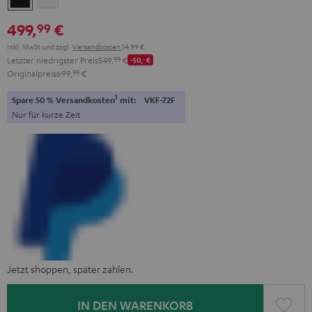
499,
€
99
Inkl. MwSt
und zzgl.
Versandkosten
14,99 €
Letzter niedrigster Preis
549,
99
€
-50,
‐
€
Originalpreis
699,
99
€
1
Spare 50 % Versandkosten
mit:
VKF-72F
Nur für kurze Zeit
Jetzt shoppen, später zahlen.
IN DEN WARENKORB