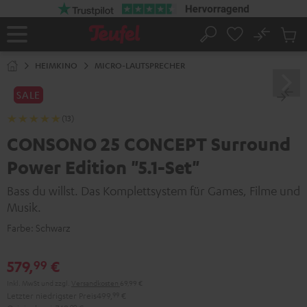
ZUM
NHALT
RINGEN
No
Abs
Startseite
Suche
Artike
im
HEIMKINO
MICRO-LAUTSPRECHER
Waren
SALE
(13)
CONSONO 25 CONCEPT Surround
Power Edition "5.1-Set"
Bass du willst. Das Komplettsystem für Games, Filme und
Musik.
Farbe:
Schwarz
579,
€
99
Inkl. MwSt
und zzgl.
Versandkosten
69,99 €
Letzter niedrigster Preis
499,
99
€