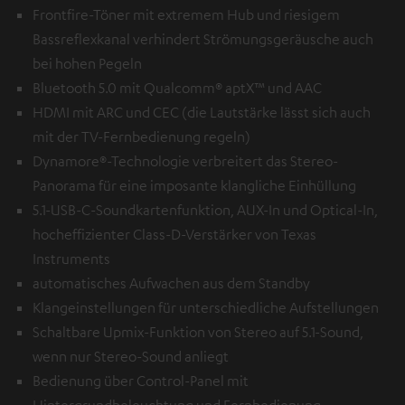
Frontfire-Töner mit extremem Hub und riesigem
Bassreflexkanal verhindert Strömungsgeräusche auch
bei hohen Pegeln
Bluetooth 5.0 mit Qualcomm® aptX™ und AAC
HDMI mit ARC und CEC (die Lautstärke lässt sich auch
mit der TV-Fernbedienung regeln)
Dynamore®-Technologie verbreitert das Stereo-
Panorama für eine imposante klangliche Einhüllung
5.1-USB-C-Soundkartenfunktion, AUX-In und Optical-In,
hocheffizienter Class-D-Verstärker von Texas
Instruments
automatisches Aufwachen aus dem Standby
Klangeinstellungen für unterschiedliche Aufstellungen
Schaltbare Upmix-Funktion von Stereo auf 5.1-Sound,
wenn nur Stereo-Sound anliegt
Bedienung über Control-Panel mit