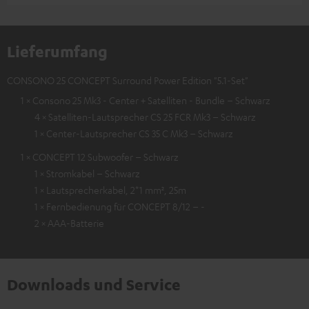
Lieferumfang
CONSONO 25 CONCEPT Surround Power Edition "5.1-Set"
1 × Consono 25 Mk3 - Center + Satelliten - Bundle – Schwarz
4 × Satelliten-Lautsprecher CS 25 FCR Mk3 – Schwarz
1 × Center-Lautsprecher CS 35 C Mk3 – Schwarz
1 × CONCEPT 12 Subwoofer – Schwarz
1 × Stromkabel – Schwarz
1 × Lautsprecherkabel, 2*1 mm², 25m
1 × Fernbedienung für CONCEPT 8/12 – -
2 × AAA-Batterie
Downloads und Service