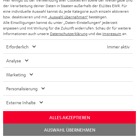
Hier willigst du der Verwendung aller Cookies ein sowie der Weitergabe und
der Verarbeitung deiner Daten in Staaten außerhalb der EU/des EWR. Für
eine individuelle Auswahl kannst du jede Kategorie auch einzeln aktivieren
bzw. deaktivieren und mit
„Auswahl übernehmen“
bestätigen.
Alle Einwilligungen kannst du unter „Daten-Einstellungen“ jederzeit
anpassen und mit Wirkung für die Zukunft widerrufen. Schau dir für weitere
Informationen auch unsere
Datenschutzerklärung
und das
Impressum
an.
Erforderlich
Immer aktiv
Teufel Blog
Analyse
Audio-Technologien, HiFi-Trends, Tipps & Tricks
Marketing
Teufel Support
Personalisierung
Häufige Fragen
Kontakt
Externe Inhalte
Rückgabe / Rücktritt
Sendungsverfolgung
ALLES AKZEPTIEREN
Chat
Store Finder
AUSWAHL ÜBERNEHMEN
starten
Erlebe unsere Produkte hautnah und lass dich persönlich