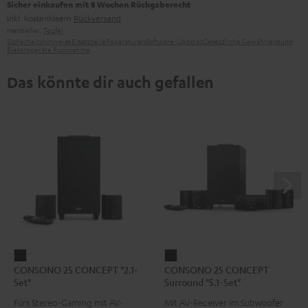
Sicher einkaufen mit 8 Wochen Rückgaberecht
inkl. kostenlosem
Rückversand
Hersteller:
Teufel
Sicherheitshinweise
Ersatzteile
Reparaturen
Software-Updates
Gesetzliche Gewährleistung
Elektrogeräte Rücknahme
Das könnte dir auch gefallen
CONSONO
CONSONO
CONSONO 25 CONCEPT "2.1-
CONSONO 25 CONCEPT
25
25
Set"
Surround "5.1-Set"
CONCEPT
CONCEPT
Fürs Stereo-Gaming mit AV-
Mit AV-Receiver im Subwoofer
"2.1-
Surround