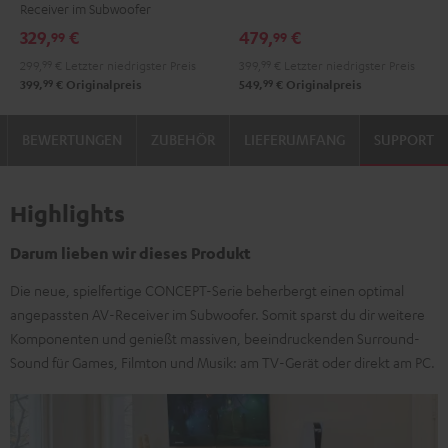
Receiver im Subwoofer
Set"
"5.1-
329,
€
479,
€
99
99
Schwarz
Set"
299,
99
€
Letzter niedrigster Preis
399,
99
€
Letzter niedrigster Preis
Schwarz
99
99
399,
€
Originalpreis
549,
€
Originalpreis
BEWERTUNGEN
ZUBEHÖR
LIEFERUMFANG
SUPPORT
Highlights
Darum lieben wir dieses Produkt
Die neue, spielfertige CONCEPT-Serie beherbergt einen optimal
angepassten AV-Receiver im Subwoofer. Somit sparst du dir weitere
Komponenten und genießt massiven, beeindruckenden Surround-
Sound für Games, Filmton und Musik: am TV-Gerät oder direkt am PC.