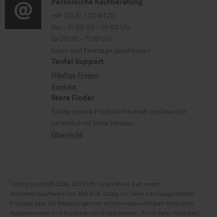
i
K
Persönliche Kaufberatung
g
e
m
o
o
+49 (0) 30 / 217 84 212
e
n
V
Mo – Fr 08:00 – 19:00 Uhr
-
n
r
z
e
Sa 09:00 – 17:30 Uhr
L
t
ä
u
r
Sonn- und Feiertage geschlossen
e
a
t
Teufel Support
r
s
x
k
e
Häufige Fragen
G
a
i
Kontakt
t
R
a
n
Store Finder
k
d
ü
r
d
Erlebe unsere Produkte hautnah und lass dich
o
a
c
a
persönlich im Store beraten.
n
t
k
Übersicht
n
e
n
t
n
a
i
h
e
1
Gültig bis 08.08.2026, 23:59 Uhr. Gratis Move 2 ab einem
m
Mindesteinkaufswert von 300 EUR. Gültig nur beim Kauf ausgewählter
Produkte bzw. für Bestellungen mit teilnahmeberechtigten Produkten.
e
Ausgenommen sind Produkte von Drittanbietern (Third-Party-Produkte).