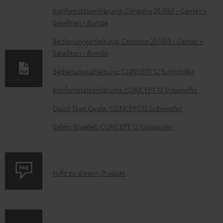
D
Konformitätserklärung: Consono 25 Mk3 - Center +
Satelliten - Bundle
o
k
Bedienungsanleitung: Consono 25 Mk3 - Center +
Satelliten - Bundle
u
m
Bedienungsanleitung: CONCEPT 12 Subwoofer
e
Konformitätserklärung: CONCEPT 12 Subwoofer
n
Quick Start Guide: CONCEPT 12 Subwoofer
t
Safety Booklet: CONCEPT 12 Subwoofer
e
z
u
P
Hilfe zu diesem Produkt
m
r
H
o
e
d
r