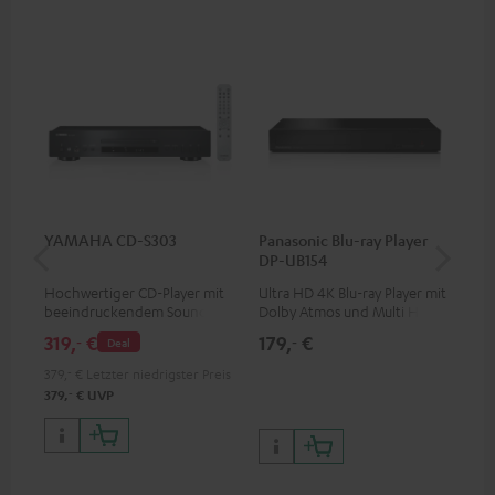
YAMAHA CD-S303
Panasonic Blu-ray Player
1,5
DP-UB154
C7
Hochwertiger CD-Player mit
Ultra HD 4K Blu-ray Player mit
Ver
beeindruckendem Sound und
Dolby Atmos und Multi HDR-
Kab
wertiger Verarbeitung
Unterstützung inklusive
mm
319,
€
179,
€
19
‐
‐
Deal
HDR10+ für eine überragende
Bildqualität mit lebensechten
379,
‐
€
Letzter niedrigster Preis
Kontrasten und Farben
‐
379,
€
UVP