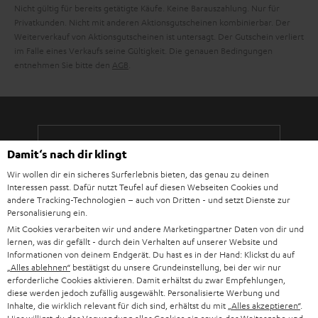
Nicht gültig für bereits getätigte Käufe. Keine Barauszahlung. Nur für
Privatkunden. Nicht mit anderen Aktionsgutscheinen kombinierbar. Der
Weiterverkauf von Aktionsgutscheinen ist untersagt. Der Gutschein verliert
im Falle eines Verkaufs seine Gültigkeit. Die genauen Bedingungen
entnehmen Sie bitte den
AGB
.
Damit‘s nach dir klingt
8 Wochen Rückgaberecht
Wir wollen dir ein sicheres Surferlebnis bieten, das genau zu deinen
Interessen passt. Dafür nutzt Teufel auf diesen Webseiten Cookies und
Kostenloser Rückversand
andere Tracking-Technologien – auch von Dritten - und setzt Dienste zur
Personalisierung ein.
9 Teufel Stores
Mit Cookies verarbeiten wir und andere Marketingpartner Daten von dir und
lernen, was dir gefällt - durch dein Verhalten auf unserer Website und
Informationen von deinem Endgerät. Du hast es in der Hand: Klickst du auf
Mehr als 45 Jahre Erfahrung
„Alles ablehnen“
bestätigst du unsere Grundeinstellung, bei der wir nur
erforderliche Cookies aktivieren. Damit erhältst du zwar Empfehlungen,
diese werden jedoch zufällig ausgewählt. Personalisierte Werbung und
Inhalte, die wirklich relevant für dich sind, erhältst du mit
„Alles akzeptieren“
.