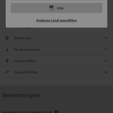
Abmessungen
USA
Anschlüsse
Anderes Land auswählen
Wiedergabe
Elektronik
Fernbedienung
Lautsprecher
Kompatibilität
Bewertungen
So bewerten Kunden dieses Produkt