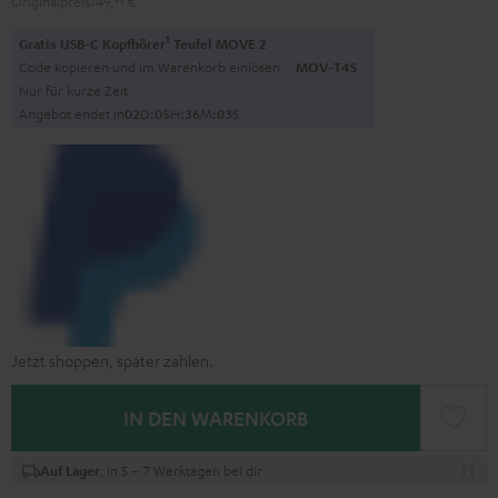
Originalpreis
749,
99
€
1
Gratis USB-C Kopfhörer
Teufel MOVE 2
Code kopieren und im Warenkorb einlösen.
MOV-T4S
Nur für kurze Zeit
Angebot endet in
0
2
D
:
0
5
H
:
3
6
M
:
0
2
S
Jetzt shoppen, später zahlen.
IN DEN WARENKORB
, in 5 – 7 Werktagen bei dir
Auf Lager