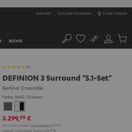
SUPPORT
GESCHÄFTSKUNDEN
STORE FINDER
No
R
MEHR
Suche
Mein
Artikel
Konto
im
Warenk
(3)
DEFINION 3 Surround "5.1-Set"
Berliner Ensemble
Farbe:
Weiß / Schwarz
Anthrazit
Weiß
/
3.299,
€
99
Schwarz
Inkl. MwSt
und zzgl.
Versandkosten
69,99 €
Letzter niedrigster Preis
2.599,
99
€