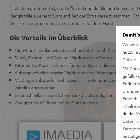
Nach dem großen Erfolg der Deﬁnion 3 und der kleinen Schwester De
Klangfamilie zu einem Surround-Set der Extraklasse zusammen. Gro
Musik mit einem der besten Ensembles auf dem Markt.
Damit‘s
Die Vorteile im Überblick
Wir wolle
High-End-Heimkino-Lautsprecher-Set mit mehrfach prämierten D
nutzt Te
Musik, Filmton- und Gaming-Wiedergabe in Stereo und Surround
Dritten -
Patentiertes Koaxial-Chassis für beste Räumlichkeit und Abbildun
Mit Cook
Außergewöhnlich präzise Wiedergabe bei überragender Dynamik 
gefällt 
Mächtiger Subwoofer, wahlweise als Front- oder Downfire-Subwo
Endgerät.
kabellos ansteuerbar
Grundeins
Edler Schleiflack, sportlich-schlanke, aufwendig versteifte Gehäu
Empfehlu
Geeignet für AV-Receiver der Spitzenklasse
Inhalte, 
du der V
Daten in
Kategori
bestätig