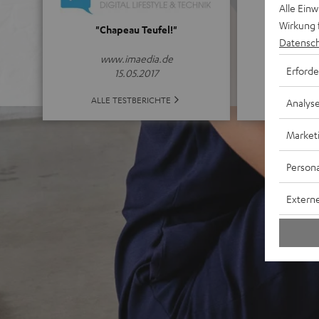
Alle Ein
5
Wirkung 
"Chapeau Teufel!"
Datensch
(5 von 5 b
www.imaedia.de
Erforde
15.05.2017
ALLE B
ALLE TESTBERICHTE
Analys
Market
Persona
Externe