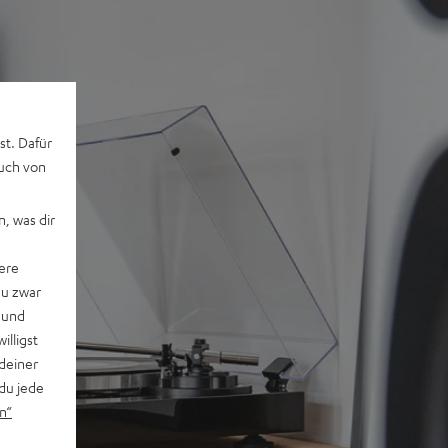
st. Dafür
auch von
, was dir
ere
du zwar
 und
willigst
deiner
du jede
n“