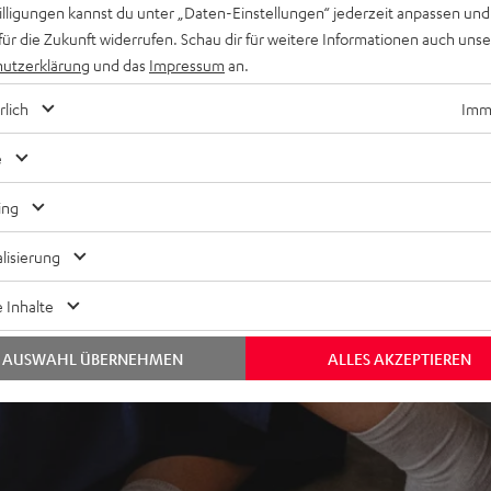
willigungen kannst du unter „Daten-Einstellungen“ jederzeit anpassen und
für die Zukunft widerrufen. Schau dir für weitere Informationen auch uns
utzerklärung
und das
Impressum
an.
ei 3 Bewertungen)
rlich
Imme
EWERTUNGEN
e
ing
lisierung
 Inhalte
AUSWAHL ÜBERNEHMEN
ALLES AKZEPTIEREN