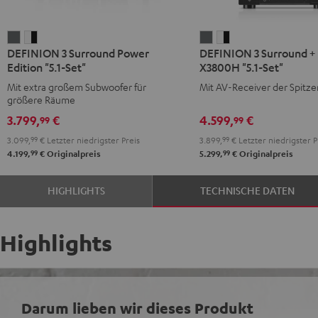
DEFINION
DEFINION
DEFINION
DEFINION
DEFINION 3 Surround Power
DEFINION 3 Surround +
3
3
3
3
Edition "5.1-Set"
X3800H "5.1-Set"
Surround
Surround
Surround
Surround
Mit extra großem Subwoofer für
Mit AV-Receiver der Spitze
Power
Power
+
+
größere Räume
Edition
Edition
Denon
Denon
3.799,
€
4.599,
€
99
99
"5.1-
"5.1-
X3800H
X3800H
3.099,
99
€
Letzter niedrigster Preis
3.899,
99
€
Letzter niedrigster P
Set"
Set"
"5.1-
"5.1-
99
99
4.199,
€
Originalpreis
5.299,
€
Originalpreis
Anthrazit
Weiß
Set"
Set"
/
Anthrazit
Weiß
HIGHLIGHTS
TECHNISCHE DATEN
Schwarz
/
Schwarz
Highlights
Darum lieben wir dieses Produkt