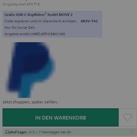
Originalpreis
3.499,
99
€
1
Gratis USB-C Kopfhörer
Teufel MOVE 2
Code kopieren und im Warenkorb einlösen.
MOV-T4S
Nur für kurze Zeit
Angebot endet in
0
0
D
:
0
7
H
:
5
4
M
:
1
4
S
Jetzt shoppen, später zahlen.
IN DEN WARENKORB
, in 5 – 7 Werktagen bei dir
Auf Lager