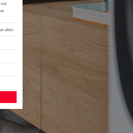
 mit
ere
r aktiv