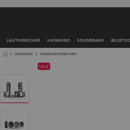
ZUM
NHALT
RINGEN
LAUTSPRECHER
HEIMKINO
SOUNDBARS
BLUETO
Startseite
HEIMKINO
STANDLAUTSPRECHER
SALE