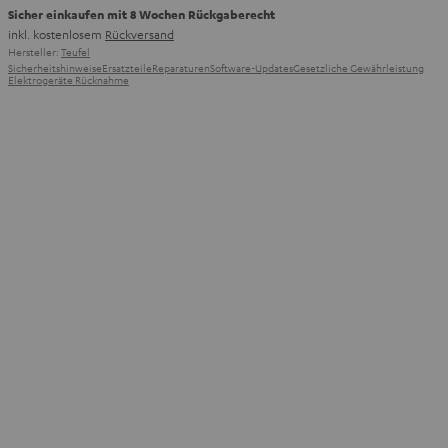
Sicher einkaufen mit 8 Wochen Rückgaberecht
inkl. kostenlosem
Rückversand
Hersteller:
Teufel
Sicherheitshinweise
Ersatzteile
Reparaturen
Software-Updates
Gesetzliche Gewährleistung
Elektrogeräte Rücknahme