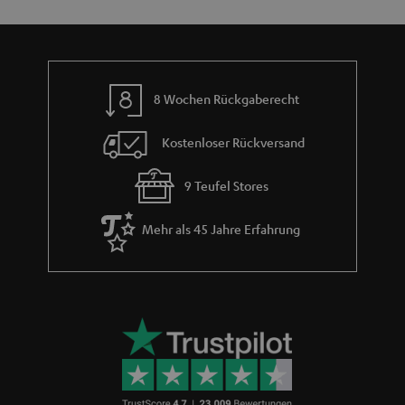
n
t
n
a
i
h
e
m
8 Wochen Rückgaberecht
e
Kostenloser Rückversand
9 Teufel Stores
Mehr als 45 Jahre Erfahrung