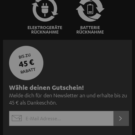
BIS ZU
45 €
RABATT
N
Wähle deinen Gutschein!
Melde dich für den Newsletter an und erhalte bis zu
e
45 € als Dankeschön.
w
s
JETZT
EMAIL
l
ANME
WIDGET
e