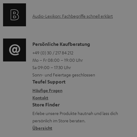
a
s
u
k
t
n
A
Audio-Lexikon: Fachbegriffe schnell erklärt
t
i
t
u
r
o
e
d
o
n
r
i
K
Persönliche Kaufberatung
g
e
l
o
o
+49 (0) 30 / 217 84 212
e
n
Mo – Fr 08:00 – 19:00 Uhr
a
-
n
r
z
Sa 09:00 – 17:30 Uhr
d
L
t
ä
u
Sonn- und Feiertage geschlossen
e
e
a
t
Teufel Support
r
n
x
k
e
Häufige Fragen
G
i
Kontakt
t
R
a
Store Finder
k
d
ü
r
Erlebe unsere Produkte hautnah und lass dich
o
a
c
a
persönlich im Store beraten.
n
t
k
Übersicht
n
e