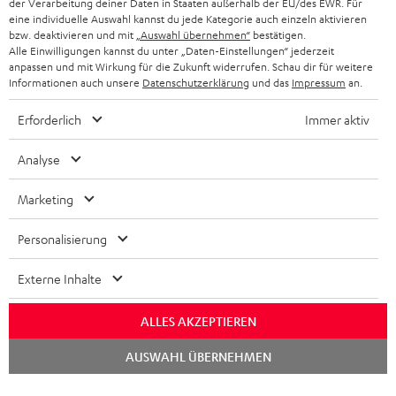
der Verarbeitung deiner Daten in Staaten außerhalb der EU/des EWR. Für
PARTNERPROGRAMM
eine individuelle Auswahl kannst du jede Kategorie auch einzeln aktivieren
bzw. deaktivieren und mit
„Auswahl übernehmen“
bestätigen.
KOPFHÖRER
NIEDERLANDE
BLOG
Alle Einwilligungen kannst du unter „Daten-Einstellungen“ jederzeit
anpassen und mit Wirkung für die Zukunft widerrufen. Schau dir für weitere
BLUETOOTH-KOPFHÖRER
Informationen auch unsere
Datenschutzerklärung
und das
Impressum
an.
NEWSLETTER
BELGIEN
STEREOANLAGEN
Erforderlich
Immer aktiv
STORES
FRANKREICH
LAUTSPRECHER
Analyse
DEINE VORTEILE BEI TEUFEL
POLEN
ULTIMA-SERIE
Marketing
TEUFEL STORY
IN-EAR-KOPFHÖRER
Personalisierung
SPANIEN
UNSER MANAGEMENT
FANSHOP
Externe Inhalte
NACHHALTIGKEIT
ITALIEN
NEUHEITEN
Technische Änderungen, Tippfehler und Irrtum vorbehalten. Das auf unseren
UNSERE WERTE
ALLES AKZEPTIEREN
Fotos abgebildete Zubehör ist nicht im Lieferumfang enthalten. Etwaige
USA
Entsorgungsgebühren für Batterien sind im Preis inbegriffen.
Chat
AUSWAHL ÜBERNEHMEN
BILDUNGSRABATT
starten
©2026 Lautsprecher Teufel GmbH - All rights reserved.
WEITERE LÄNDER
GESCHENKGUTSCHEIN