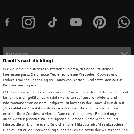
t
t
e
r
a
n
Kategorien
m
Damit‘s nach dir klingt
HEIMKINO
e
Wir wollen dir ein sicheres Surferlebnis bieten, das genau zu deinen
Unternehmen
Interessen passt. Dafür nutzt Teufel auf diesen Webseiten Cookies und
l
andere Tracking-Technologien – auch von Dritten - und setzt Dienste zur
HEIMKINO-KOMPLETTANLAGEN
SUPPORT
Personalisierung ein.
d
Teufel Onlineshops
Mit Cookies verarbeiten wir und andere Marketingpartner Daten von dir und
SOUNDBAR
u
KARRIERE
lernen, was dir gefällt - durch dein Verhalten auf unserer Website und
DEUTSCHLAND
Informationen von deinem Endgerät. Du hast es in der Hand: Klickst du auf
n
HIFI-LAUTSPRECHER
„Alles ablehnen“
bestätigst du unsere Grundeinstellung, bei der wir nur
PRESSE & MARKETING
g
erforderliche Cookies aktivieren. Damit erhältst du zwar Empfehlungen,
ÖSTERREICH
diese werden jedoch zufällig ausgewählt. Personalisierte Werbung und
SMART HOME
GESCHÄFTSKUNDEN
Inhalte, die wirklich relevant für dich sind, erhältst du mit
„Alles akzeptieren“
.
Hier willigst du der Verwendung aller Cookies ein sowie der Weitergabe und
SCHWEIZ
BLUETOOTH-LAUTSPRECHER