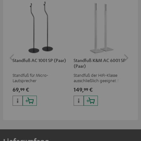
Standfuß AC 1001 SP (Paar)
Standfuß K&M AC 6001 SP
St
(Paar)
Fle
Standfuß für Micro-
Standfuß der HiFi-Klasse
Sta
Lautsprecher
ausschließlich geeignet für
aus
die EFFEKT-Funklautsprecher
die
69,
€
149,
€
19
99
99
und CONSONO 25 (CS 25 FCR-
und
Satelliten)
CO