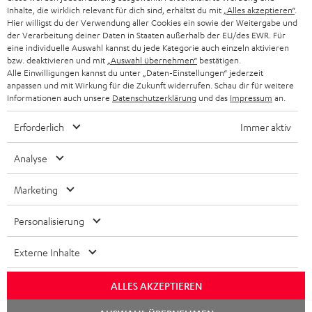
PARTNERPROGRAMM
Inhalte, die wirklich relevant für dich sind, erhältst du mit
„Alles akzeptieren“
.
Hier willigst du der Verwendung aller Cookies ein sowie der Weitergabe und
KOPFHÖRER
der Verarbeitung deiner Daten in Staaten außerhalb der EU/des EWR. Für
NIEDERLANDE
BLOG
eine individuelle Auswahl kannst du jede Kategorie auch einzeln aktivieren
BLUETOOTH-KOPFHÖRER
bzw. deaktivieren und mit
„Auswahl übernehmen“
bestätigen.
NEWSLETTER
Alle Einwilligungen kannst du unter „Daten-Einstellungen“ jederzeit
BELGIEN
anpassen und mit Wirkung für die Zukunft widerrufen. Schau dir für weitere
STEREOANLAGEN
STORES
Informationen auch unsere
Datenschutzerklärung
und das
Impressum
an.
FRANKREICH
LAUTSPRECHER
Erforderlich
Immer aktiv
DEINE VORTEILE BEI TEUFEL
POLEN
ULTIMA-SERIE
Analyse
TEUFEL STORY
IN-EAR-KOPFHÖRER
SPANIEN
Marketing
UNSER MANAGEMENT
FANSHOP
NACHHALTIGKEIT
Personalisierung
ITALIEN
NEUHEITEN
Technische Änderungen, Tippfehler und Irrtum vorbehalten. Das auf unseren
UNSERE WERTE
Externe Inhalte
Fotos abgebildete Zubehör ist nicht im Lieferumfang enthalten. Etwaige
USA
Entsorgungsgebühren für Batterien sind im Preis inbegriffen.
BILDUNGSRABATT
ALLES AKZEPTIEREN
©2026 Lautsprecher Teufel GmbH - All rights reserved.
WEITERE LÄNDER
Chat
GESCHENKGUTSCHEIN