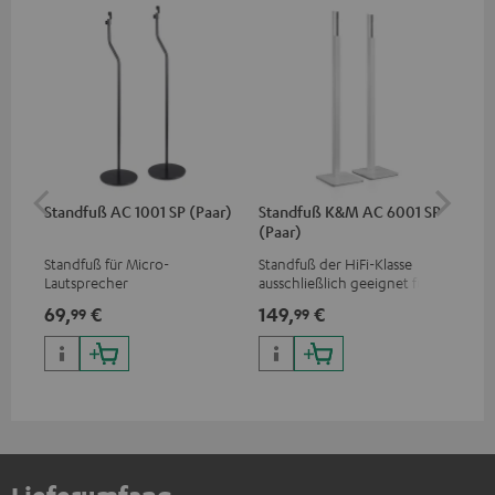
Standfuß AC 1001 SP (Paar)
Standfuß K&M AC 6001 SP
K&
(Paar)
(Pa
Standfuß für Micro-
Standfuß der HiFi-Klasse
Paa
Lautsprecher
ausschließlich geeignet für
gee
die EFFEKT-Funklautsprecher
vo
69,
€
149,
€
59
99
99
und CONSONO 25 (CS 25 FCR-
Mk
Satelliten)
FC
FR 