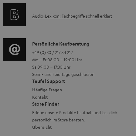
a
s
u
k
t
n
A
Audio-Lexikon: Fachbegriffe schnell erklärt
t
i
t
u
r
o
e
d
o
n
r
i
K
Persönliche Kaufberatung
g
e
l
o
o
+49 (0) 30 / 217 84 212
e
n
Mo – Fr 08:00 – 19:00 Uhr
a
-
n
r
z
Sa 09:00 – 17:30 Uhr
d
L
t
ä
u
Sonn- und Feiertage geschlossen
e
e
a
t
Teufel Support
r
n
x
k
e
Häufige Fragen
G
i
Kontakt
t
R
a
Store Finder
k
d
ü
r
Erlebe unsere Produkte hautnah und lass dich
o
a
c
a
persönlich im Store beraten.
n
t
k
Übersicht
n
e