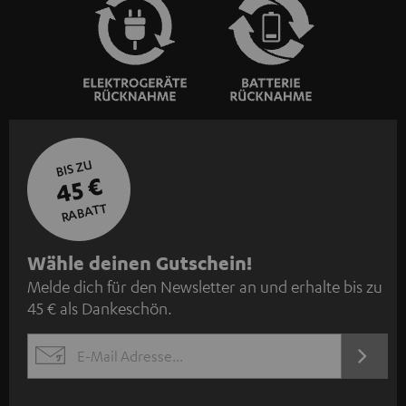
BIS ZU
45 €
RABATT
N
Wähle deinen Gutschein!
Melde dich für den Newsletter an und erhalte bis zu
e
45 € als Dankeschön.
w
s
JETZT
EMAIL
l
ANME
WIDGET
e