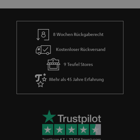
n
t
n
a
i
h
e
m
8 Wochen Rückgaberecht
e
Kostenloser Rückversand
9 Teufel Stores
Mehr als 45 Jahre Erfahrung