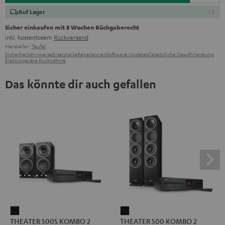
Auf Lager
Sicher einkaufen mit 8 Wochen Rückgaberecht
inkl. kostenlosem
Rückversand
Hersteller:
Teufel
Sicherheitshinweise
Ersatzteile
Reparaturen
Software-Updates
Gesetzliche Gewährleistung
Elektrogeräte Rücknahme
Das könnte dir auch gefallen
THEATER
THEATER
THEATER 500S KOMBO 2
THEATER 500 KOMBO 2
500S
500