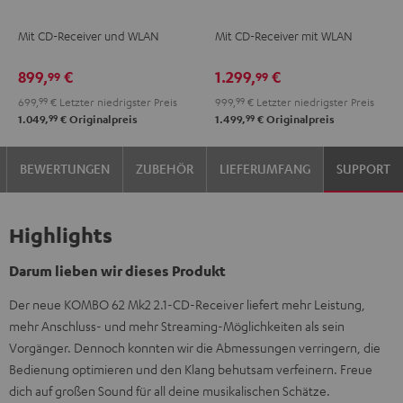
KOMBO
KOMBO
Mit CD-Receiver und WLAN
Mit CD-Receiver mit WLAN
2
2
Schwarz
Schwarz
899,
€
1.299,
€
99
99
699,
99
€
Letzter niedrigster Preis
999,
99
€
Letzter niedrigster Preis
99
99
1.049,
€
Originalpreis
1.499,
€
Originalpreis
BEWERTUNGEN
ZUBEHÖR
LIEFERUMFANG
SUPPORT
Highlights
Darum lieben wir dieses Produkt
Der neue KOMBO 62 Mk2 2.1-CD-Receiver liefert mehr Leistung,
mehr Anschluss- und mehr Streaming-Möglichkeiten als sein
Vorgänger. Dennoch konnten wir die Abmessungen verringern, die
Bedienung optimieren und den Klang behutsam verfeinern. Freue
dich auf großen Sound für all deine musikalischen Schätze.