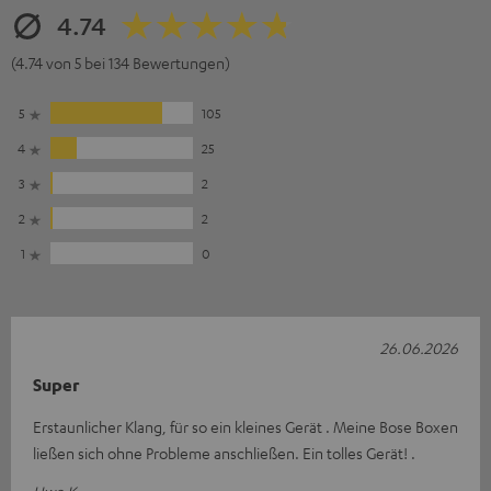
4.74
(4.74 von 5 bei 134 Bewertungen)
5
105
4
25
3
2
2
2
1
0
26.06.2026
Super
Erstaunlicher Klang, für so ein kleines Gerät . Meine Bose Boxen
ließen sich ohne Probleme anschließen. Ein tolles Gerät! .
Uwe K.