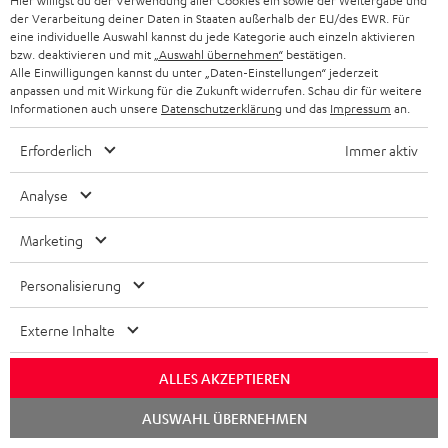
Hier willigst du der Verwendung aller Cookies ein sowie der Weitergabe und
der Verarbeitung deiner Daten in Staaten außerhalb der EU/des EWR. Für
eine individuelle Auswahl kannst du jede Kategorie auch einzeln aktivieren
bzw. deaktivieren und mit
„Auswahl übernehmen“
bestätigen.
Alle Einwilligungen kannst du unter „Daten-Einstellungen“ jederzeit
anpassen und mit Wirkung für die Zukunft widerrufen. Schau dir für weitere
Informationen auch unsere
Datenschutzerklärung
und das
Impressum
an.
„…das Klangbild eignet sich gerade hervorragend zum
Erforderlich
Immer aktiv
Sport treiben“
www.androidkosmos.de
Analyse
12.10.2016
Marketing
Mehr...
Personalisierung
Externe Inhalte
ALLES AKZEPTIEREN
„…erstaunlich detailverliebt und hochpräzise…“
Chat
AUSWAHL ÜBERNEHMEN
starten