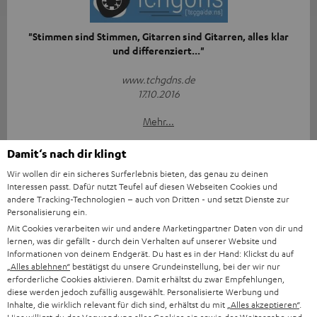
"Stimmen sind Stimmen, Gitarren sind Gitarren, alles klar
und differenziert..."
www.tchgdns.de
17.10.2016
Mehr...
Damit‘s nach dir klingt
Wir wollen dir ein sicheres Surferlebnis bieten, das genau zu deinen
Interessen passt. Dafür nutzt Teufel auf diesen Webseiten Cookies und
andere Tracking-Technologien – auch von Dritten - und setzt Dienste zur
Personalisierung ein.
"Das bietet in dieser Qualität kaum ein anderer Hersteller"
Mit Cookies verarbeiten wir und andere Marketingpartner Daten von dir und
lernen, was dir gefällt - durch dein Verhalten auf unserer Website und
Informationen von deinem Endgerät. Du hast es in der Hand: Klickst du auf
www.mobiflip.de
„Alles ablehnen“
bestätigst du unsere Grundeinstellung, bei der wir nur
16.10.2016
erforderliche Cookies aktivieren. Damit erhältst du zwar Empfehlungen,
diese werden jedoch zufällig ausgewählt. Personalisierte Werbung und
Mehr...
Inhalte, die wirklich relevant für dich sind, erhältst du mit
„Alles akzeptieren“
.