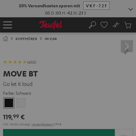
ZUM
NHALT
RINGEN
No
Abs
Startseite
Suche
Artike
im
KOPFHÖRER
IN-EAR
Waren
(602)
MOVE BT
Go let it loud
Farbe:
Schwarz
Schwarz
Weiß
119,
€
99
Inkl. MwSt
und zzgl.
Versandkosten
2,99 €