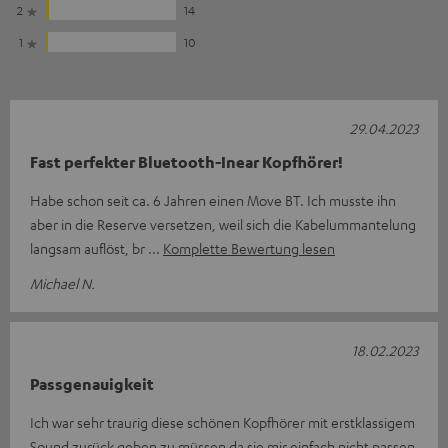
2
14
1
10
29.04.2023
Fast perfekter Bluetooth-Inear Kopfhörer!
Habe schon seit ca. 6 Jahren einen Move BT. Ich musste ihn
aber in die Reserve versetzen, weil sich die Kabelummantelung
langsam auflöst, br
Komplette Bewertung lesen
Michael N.
18.02.2023
Passgenauigkeit
Ich war sehr traurig diese schönen Kopfhörer mit erstklassigem
Sound zurück geben zu müssen da sie mir einfach nicht passen