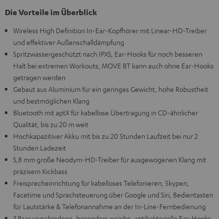
Die Vorteile im Überblick
Wireless High Definition In-Ear-Kopfhörer mit Linear-HD-Treiber
und effektiver Außenschalldämpfung
Spritzwassergeschützt nach IPX5, Ear-Hooks für noch besseren
Halt bei extremen Workouts, MOVE BT kann auch ohne Ear-Hooks
getragen werden
Gebaut aus Aluminium für ein geringes Gewicht, hohe Robustheit
und bestmöglichen Klang
Bluetooth mit aptX für kabellose Übertragung in CD-ähnlicher
Qualität, bis zu 20 m weit
Hochkapazitiver Akku mit bis zu 20 Stunden Laufzeit bei nur 2
Stunden Ladezeit
5,8 mm große Neodym-HD-Treiber für ausgewogenen Klang mit
präzisem Kickbass
Freisprecheinrichtung für kabelloses Telefonieren, Skypen,
Facetime und Sprachsteuerung über Google und Siri, Bedientasten
für Lautstärke & Telefonannahme an der In-Line-Fernbedienung
3 Paar verschiedene, besonders weiche, antibakterielle Ear-Hooks