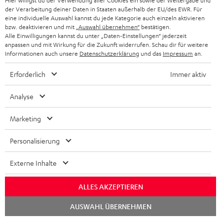
Hier willigst du der Verwendung aller Cookies ein sowie der Weitergabe und
Sendungsverfolgung
der Verarbeitung deiner Daten in Staaten außerhalb der EU/des EWR. Für
eine individuelle Auswahl kannst du jede Kategorie auch einzeln aktivieren
bzw. deaktivieren und mit
„Auswahl übernehmen“
bestätigen.
Store Finder
Alle Einwilligungen kannst du unter „Daten-Einstellungen“ jederzeit
Erlebe unsere Produkte hautnah und lass dich persönlich
anpassen und mit Wirkung für die Zukunft widerrufen. Schau dir für weitere
Informationen auch unsere
Datenschutzerklärung
und das
Impressum
an.
im Store beraten.
Erforderlich
Immer aktiv
Analyse
Marketing
Personalisierung
Externe Inhalte
ALLES AKZEPTIEREN
BIS ZU
45 €
Chat
AUSWAHL ÜBERNEHMEN
starten
RABATT