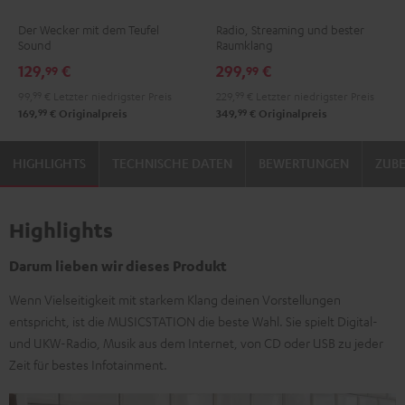
Black
Light
Schwarz
Weiß
Der Wecker mit dem Teufel
Radio, Streaming und bester
Gray
Sound
Raumklang
129,
€
299,
€
99
99
99,
99
€
Letzter niedrigster Preis
229,
99
€
Letzter niedrigster Preis
99
99
169,
€
Originalpreis
349,
€
Originalpreis
HIGHLIGHTS
TECHNISCHE DATEN
BEWERTUNGEN
ZUB
Highlights
Darum lieben wir dieses Produkt
Wenn Vielseitigkeit mit starkem Klang deinen Vorstellungen
entspricht, ist die MUSICSTATION die beste Wahl. Sie spielt Digital-
und UKW-Radio, Musik aus dem Internet, von CD oder USB zu jeder
Zeit für bestes Infotainment.