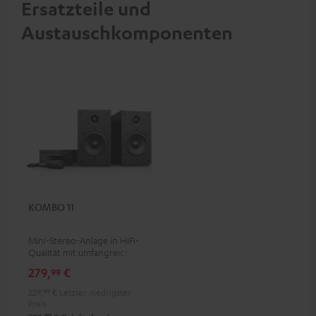
Ersatzteile und
Austauschkomponenten
KOMBO 11
Mini-Stereo-Anlage in HiFi-
Qualität mit umfangreicher
Ausstattung, Nachfolger des
279,
€
99
Bestsellers KOMBO 22
229,
99
€
Letzter niedrigster
Preis