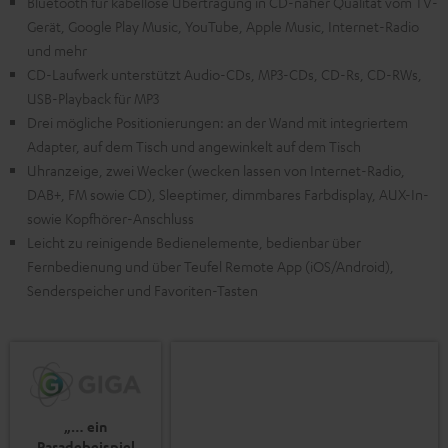
Bluetooth für kabellose Übertragung in CD-naher Qualität vom TV-
Gerät, Google Play Music, YouTube, Apple Music, Internet-Radio
und mehr
CD-Laufwerk unterstützt Audio-CDs, MP3-CDs, CD-Rs, CD-RWs,
USB-Playback für MP3
Drei mögliche Positionierungen: an der Wand mit integriertem
Adapter, auf dem Tisch und angewinkelt auf dem Tisch
Uhranzeige, zwei Wecker (wecken lassen von Internet-Radio,
DAB+, FM sowie CD), Sleeptimer, dimmbares Farbdisplay, AUX-In-
sowie Kopfhörer-Anschluss
Leicht zu reinigende Bedienelemente, bedienbar über
Fernbedienung und über Teufel Remote App (iOS/Android),
Senderspeicher und Favoriten-Tasten
„… ein
Paradebeispiel