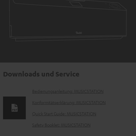
Downloads und Service
D
Bedienungsanleitung: MUSICSTATION
o
Konformitätserklärung: MUSICSTATION
k
Quick Start Guide: MUSICSTATION
u
Safety Booklet: MUSICSTATION
m