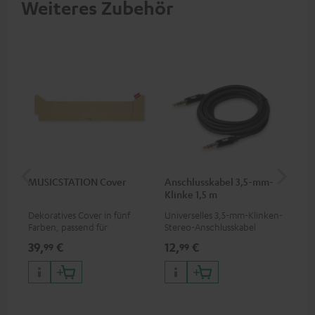
Weiteres Zubehör
MUSICSTATION Cover
Anschlusskabel 3,5-mm-
Ver
Klinke 1,5 m
mm
Dekoratives Cover in fünf
Universelles 3,5-mm-Klinken-
Uni
Farben, passend für
Stereo-Anschlusskabel
Ste
MUSICSTATION
39,
€
12,
€
12
99
99