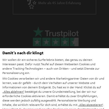
Mehr als 45 Jahre Erfahrung
Damit‘s nach dir klingt
Wir wollen dir ein sicheres Surferlebnis bieten, das genau zu deinen
Interessen passt. Dafür nutzt Teufel auf diesen Webseiten Cookies und
andere Tracking-Technologien – auch von Dritten - und setzt Dienste zur
Teufel Blog
Personalisierung ein.
Audio-Technologien, HiFi-Trends, Tipps & Tricks
Mit Cookies verarbeiten wir und andere Marketingpartner Daten von dir und
lernen, was dir gefällt - durch dein Verhalten auf unserer Website und
Informationen von deinem Endgerät. Du hast es in der Hand: Klickst du auf
Teufel Support
„Alles ablehnen“
bestätigst du unsere Grundeinstellung, bei der wir nur
Häufige Fragen
erforderliche Cookies aktivieren. Damit erhältst du zwar Empfehlungen,
Kontakt
diese werden jedoch zufällig ausgewählt. Personalisierte Werbung und
Inhalte, die wirklich relevant für dich sind, erhältst du mit
„Alles akzeptieren“
.
Rückgabe / Rücktritt