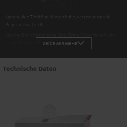
Langhubige Tiefftöner bieten hohe, verzerrungsfreie
Pegel und satten Bass
Nach außen abstrahlende Side-Firing-Töner sichern ein
raumfüllendes Klangbild
ZEIGE MIR MEHR
Technische Daten