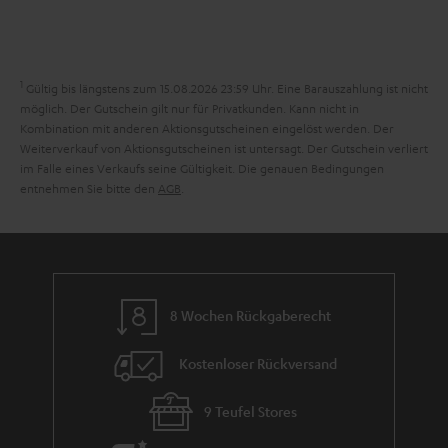
e
n
t
n
a
i
h
e
1
Gültig bis längstens zum 15.08.2026 23:59 Uhr.
Eine Barauszahlung ist nicht
m
möglich. Der Gutschein gilt nur für Privatkunden. Kann nicht in
Kombination mit anderen Aktionsgutscheinen eingelöst werden. Der
e
Weiterverkauf von Aktionsgutscheinen ist untersagt. Der Gutschein verliert
im Falle eines Verkaufs seine Gültigkeit. Die genauen Bedingungen
entnehmen Sie bitte den
AGB
.
8 Wochen Rückgaberecht
Kostenloser Rückversand
9 Teufel Stores