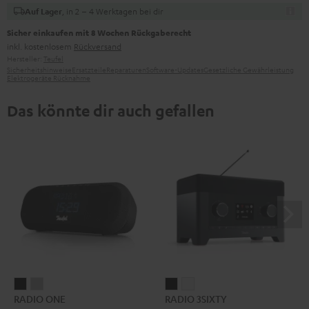
, in 2 – 4 Werktagen bei dir
Auf Lager
Sicher einkaufen mit 8 Wochen Rückgaberecht
inkl. kostenlosem
Rückversand
Hersteller:
Teufel
Sicherheitshinweise
Ersatzteile
Reparaturen
Software-Updates
Gesetzliche Gewährleistung
Elektrogeräte Rücknahme
Das könnte dir auch gefallen
RADIO
RADIO
RADIO
RADIO
RADIO ONE
RADIO 3SIXTY
ONE
ONE
3SIXTY
3SIXTY