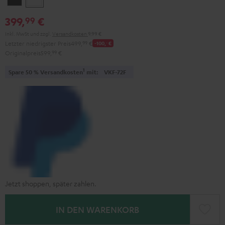
399,
€
99
Inkl. MwSt
und zzgl.
Versandkosten
9,99 €
Letzter niedrigster Preis
499,
99
€
-100,
‐
€
Originalpreis
599,
99
€
1
Spare 50 % Versandkosten
mit:
VKF-72F
Jetzt shoppen, später zahlen.
IN DEN WARENKORB