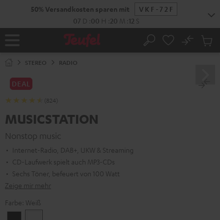
ZUM
NHALT
RINGEN
No
Abs
Startseite
Suche
Artike
im
STEREO
RADIO
Waren
DEAL
(824)
MUSICSTATION
Nonstop music
Internet-Radio, DAB+, UKW & Streaming
CD-Laufwerk spielt auch MP3-CDs
Sechs Töner, befeuert von 100 Watt
Zeige mir mehr
Farbe:
Weiß
Schwarz
Weiß