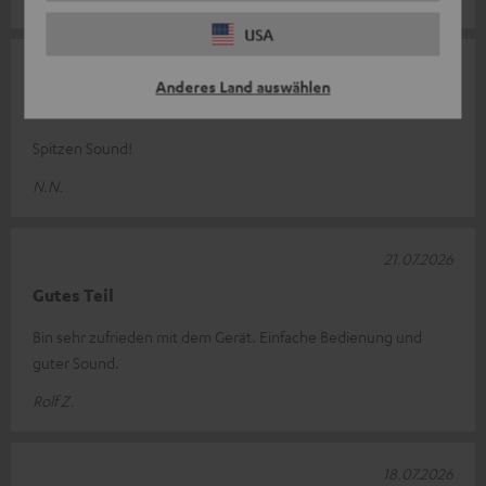
USA
25.07.2026
Anderes Land auswählen
Spitzen Sound!
Spitzen Sound!
N.N.
21.07.2026
Gutes Teil
Bin sehr zufrieden mit dem Gerät. Einfache Bedienung und
guter Sound.
Rolf Z.
18.07.2026