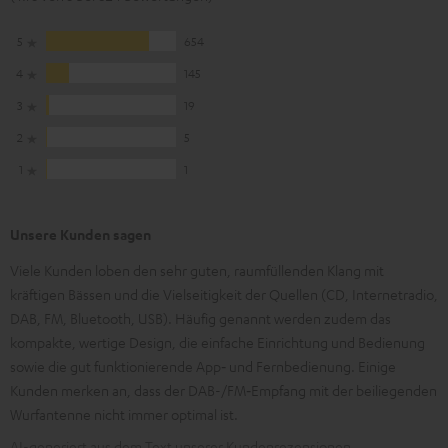
5
654
4
145
3
19
2
5
1
1
Unsere Kunden sagen
Viele Kunden loben den sehr guten, raumfüllenden Klang mit
kräftigen Bässen und die Vielseitigkeit der Quellen (CD, Internetradio,
DAB, FM, Bluetooth, USB). Häufig genannt werden zudem das
kompakte, wertige Design, die einfache Einrichtung und Bedienung
sowie die gut funktionierende App‑ und Fernbedienung. Einige
Kunden merken an, dass der DAB-/FM‑Empfang mit der beiliegenden
Wurfantenne nicht immer optimal ist.
AI-generiert aus dem Text unserer Kundenrezensionen