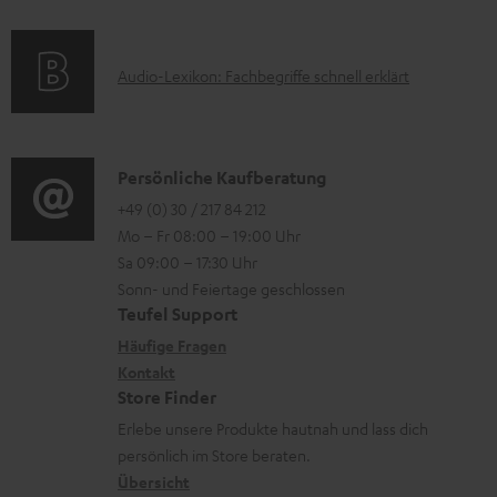
l
e
a
n
a
k
t
e
d
A
Audio-Lexikon: Fachbegriffe schnell erklärt
t
i
n
e
u
r
o
z
n
d
o
n
u
i
K
Persönliche Kaufberatung
g
e
m
o
o
+49 (0) 30 / 217 84 212
e
n
V
Mo – Fr 08:00 – 19:00 Uhr
-
n
r
z
e
Sa 09:00 – 17:30 Uhr
L
t
ä
u
r
Sonn- und Feiertage geschlossen
e
a
t
Teufel Support
r
s
x
k
e
Häufige Fragen
G
a
i
Kontakt
t
R
a
n
Store Finder
k
d
ü
r
d
Erlebe unsere Produkte hautnah und lass dich
o
a
c
a
persönlich im Store beraten.
n
t
k
Übersicht
n