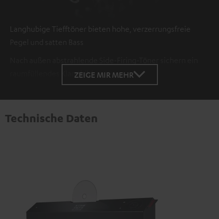
Langhubige Tiefftöner bieten hohe, verzerrungsfreie
Pegel und satten Bass
Nach außen abstrahlende Side-Firing-Töner sichern ein
raumfüllendes Klangbild
ZEIGE MIR MEHR
Technische Daten