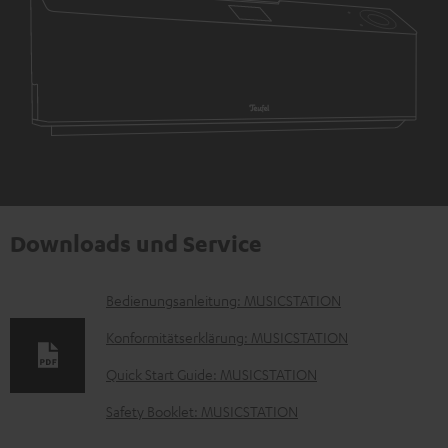
Downloads und Service
D
Bedienungsanleitung: MUSICSTATION
o
Konformitätserklärung: MUSICSTATION
k
Quick Start Guide: MUSICSTATION
u
Safety Booklet: MUSICSTATION
m