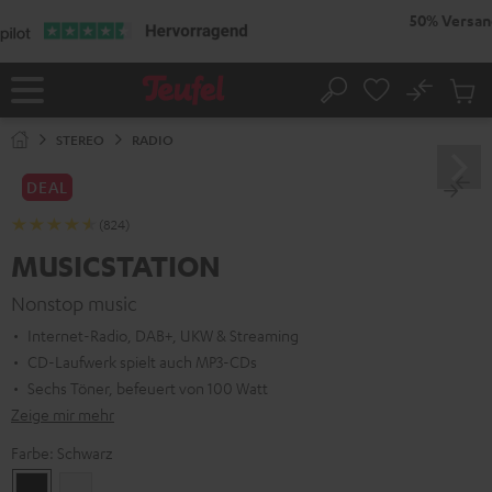
ZUM
NHALT
RINGEN
No
Abs
Startseite
Suche
Artike
im
STEREO
RADIO
Waren
DEAL
(824)
MUSICSTATION
Nonstop music
Internet-Radio, DAB+, UKW & Streaming
CD-Laufwerk spielt auch MP3-CDs
Sechs Töner, befeuert von 100 Watt
Zeige mir mehr
Farbe:
Schwarz
Schwarz
Weiß