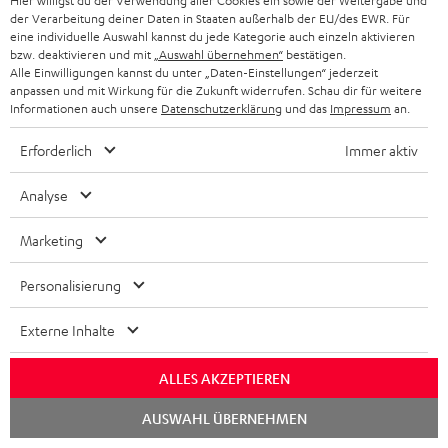
Hier willigst du der Verwendung aller Cookies ein sowie der Weitergabe und
Sendungsverfolgung
der Verarbeitung deiner Daten in Staaten außerhalb der EU/des EWR. Für
eine individuelle Auswahl kannst du jede Kategorie auch einzeln aktivieren
bzw. deaktivieren und mit
„Auswahl übernehmen“
bestätigen.
Store Finder
Alle Einwilligungen kannst du unter „Daten-Einstellungen“ jederzeit
Erlebe unsere Produkte hautnah und lass dich persönlich
anpassen und mit Wirkung für die Zukunft widerrufen. Schau dir für weitere
Informationen auch unsere
Datenschutzerklärung
und das
Impressum
an.
im Store beraten.
Erforderlich
Immer aktiv
Analyse
Marketing
Personalisierung
Externe Inhalte
ALLES AKZEPTIEREN
BIS ZU
45 €
Chat
AUSWAHL ÜBERNEHMEN
starten
RABATT