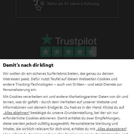
Mehr als 45 Jahre Erfahrung
Damit‘s nach dir klingt
Wir wollen dir ein sicheres Surferlebnis bieten, das genau zu deinen
Interessen passt. Dafür nutzt Teufel auf diesen Webseiten Cookies und
andere Tracking-Technologien – auch von Dritten - und setzt Dienste zur
Teufel Blog
Personalisierung ein.
Audio-Technologien, HiFi-Trends, Tipps & Tricks
Mit Cookies verarbeiten wir und andere Marketingpartner Daten von dir und
lernen, was dir gefällt - durch dein Verhalten auf unserer Website und
Informationen von deinem Endgerät. Du hast es in der Hand: Klickst du auf
Teufel Support
„Alles ablehnen“
bestätigst du unsere Grundeinstellung, bei der wir nur
Häufige Fragen
erforderliche Cookies aktivieren. Damit erhältst du zwar Empfehlungen,
Kontakt
diese werden jedoch zufällig ausgewählt. Personalisierte Werbung und
Inhalte, die wirklich relevant für dich sind, erhältst du mit
„Alles akzeptieren“
.
Rückgabe / Rücktritt