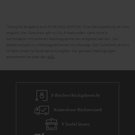
e
n
t
n
a
i
h
e
1
Gültig bis längstens zum 15.08.2026 23:59 Uhr.
Eine Barauszahlung ist nicht
m
möglich. Der Gutschein gilt nur für Privatkunden. Kann nicht in
Kombination mit anderen Aktionsgutscheinen eingelöst werden. Der
e
Weiterverkauf von Aktionsgutscheinen ist untersagt. Der Gutschein verliert
im Falle eines Verkaufs seine Gültigkeit. Die genauen Bedingungen
entnehmen Sie bitte den
AGB
.
8 Wochen Rückgaberecht
Kostenloser Rückversand
9 Teufel Stores