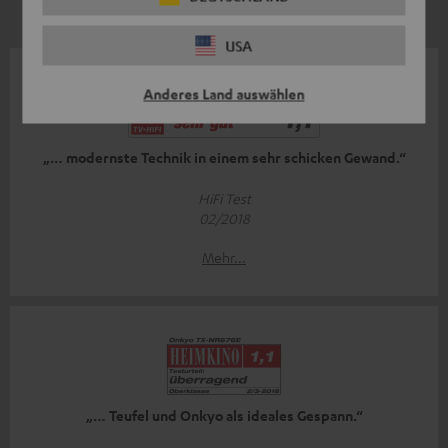
USA
Anderes Land auswählen
„… modernste Technik in einem sehr schicken Gewand.“
HiFi Test
02/2018
Mehr...
„… Teufel und Onkyo als ideales Gespann.“