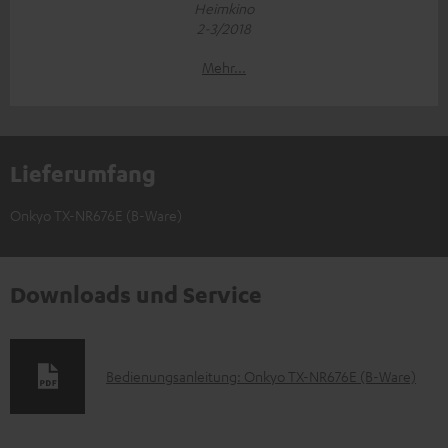
Heimkino
2-3/2018
Mehr...
Lieferumfang
Onkyo TX-NR676E (B-Ware)
Downloads und Service
D
Bedienungsanleitung: Onkyo TX-NR676E (B-Ware)
o
k