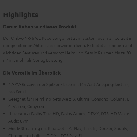
Highlights
Darum lieben wir dieses Produkt
Der Onkyo NR-676E Receiver gehört zum Besten, was man derzeit in
der gehobenen Mittelklasse erwerben kann. Er bietet alle neuen und
wichtigen Features und versorgt Heimkino-Sets in Räumen bis zu 30
m² mit mehr als Genug Leistung.
Die Vorteile im Überblick
7.2-AV-Receiver der Spitzenklasse mit 165 Watt Ausgangsleistung
pro Kanal
Geeignet für Heimkino-Sets wie z.B. Ultima, Consono, Columa, LT
4, Varion, Cubycon
Unterstützt Dolby True HD, Dolby Atmos, DTS:X, DTS-HD Master
Audio uvm.
Musik-Streaming mit Bluetooth, AirPlay, TuneIn, Deezer, Spotify,
Chromecast built in, TIDAL, DTS Play-Fi