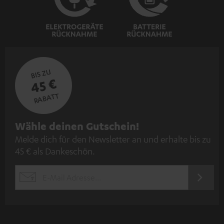
BIS ZU
45 €
RABATT
N
Wähle deinen Gutschein!
Melde dich für den Newsletter an und erhalte bis zu
e
45 € als Dankeschön.
w
s
JETZT
EMAIL
l
ANME
WIDGET
e
t