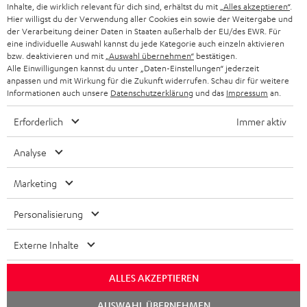
KOPFHÖRER
Inhalte, die wirklich relevant für dich sind, erhältst du mit
„Alles akzeptieren“
.
NIEDERLANDE
BLOG
Hier willigst du der Verwendung aller Cookies ein sowie der Weitergabe und
der Verarbeitung deiner Daten in Staaten außerhalb der EU/des EWR. Für
BLUETOOTH-KOPFHÖRER
NEWSLETTER
eine individuelle Auswahl kannst du jede Kategorie auch einzeln aktivieren
BELGIEN
bzw. deaktivieren und mit
„Auswahl übernehmen“
bestätigen.
STEREOANLAGEN
Alle Einwilligungen kannst du unter „Daten-Einstellungen“ jederzeit
STORES
anpassen und mit Wirkung für die Zukunft widerrufen. Schau dir für weitere
FRANKREICH
LAUTSPRECHER
Informationen auch unsere
Datenschutzerklärung
und das
Impressum
an.
DEINE VORTEILE BEI TEUFEL
Erforderlich
Immer aktiv
POLEN
ULTIMA-SERIE
TEUFEL STORY
Analyse
IN-EAR-KOPFHÖRER
SPANIEN
UNSER MANAGEMENT
Marketing
FANSHOP
NACHHALTIGKEIT
ITALIEN
NEUHEITEN
Personalisierung
Technische Änderungen, Tippfehler und Irrtum vorbehalten. Das auf unseren
UNSERE WERTE
Fotos abgebildete Zubehör ist nicht im Lieferumfang enthalten. Etwaige
USA
Entsorgungsgebühren für Batterien sind im Preis inbegriffen.
Externe Inhalte
BILDUNGSRABATT
©2026 Lautsprecher Teufel GmbH - All rights reserved.
WEITERE LÄNDER
ALLES AKZEPTIEREN
GESCHENKGUTSCHEIN
Chat
Impressum
AGB
Datenschutz
Daten-Einstellungen
EU Data Act
AUSWAHL ÜBERNEHMEN