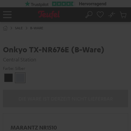
ZUM
NHALT
RINGEN
No
Abs
Startseite
Suche
Artike
im
SALE
B-WARE
Waren
Onkyo TX-NR676E (B-Ware)
Central Station
Farbe:
Silber
Schwarz
Silber
DIE WARE IST DERZEIT NICHT LIEFERBAR
MARANTZ NR1510