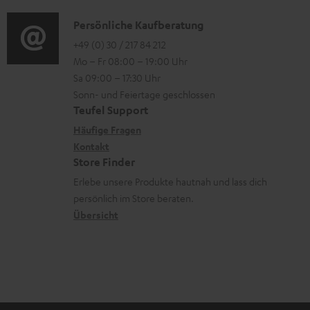
d
o
n
e
i
K
Persönliche Kaufberatung
g
e
r
o
o
+49 (0) 30 / 217 84 212
e
n
l
Mo – Fr 08:00 – 19:00 Uhr
-
n
r
z
a
Sa 09:00 – 17:30 Uhr
L
t
ä
u
Sonn- und Feiertage geschlossen
d
e
a
t
Teufel Support
r
e
x
k
e
Häufige Fragen
G
n
i
Kontakt
t
R
a
Store Finder
k
d
ü
r
Erlebe unsere Produkte hautnah und lass dich
o
a
c
a
persönlich im Store beraten.
n
t
k
Übersicht
n
e
n
t
n
a
i
h
e
m