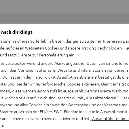
 nach dir klingt
Keinen Store in der Nähe? Kein Problem,
n dir ein sicheres Surferlebnis bieten, das genau zu deinen Interessen pas
beratung
beraten dich auch persönlich am Telefo
ufel auf diesen Webseiten Cookies und andere Tracking-Technologien – 
Hier Termin buchen
 und setzt Dienste zur Personalisierung ein.
ies verarbeiten wir und andere Marketingpartner Daten von dir und lernen
- durch dein Verhalten auf unserer Website und Informationen von deinem
 Du hast es in der Hand: Klickst du auf
„Alles ablehnen“
bestätigst du uns
tellung, bei der wir nur erforderliche Cookies aktivieren. Damit erhältst 
ngen, diese werden jedoch zufällig ausgewählt. Personalisierte Werbung
die wirklich relevant für dich sind, erhältst du mit
„Alles akzeptieren“
. Hier 
erwendung aller Cookies ein sowie der Weitergabe und der Verarbeitung 
 Staaten außerhalb der EU/des EWR. Für eine individuelle Auswahl kannst 
e auch einzeln aktivieren bzw. deaktivieren und mit
„Auswahl übernehme
en.