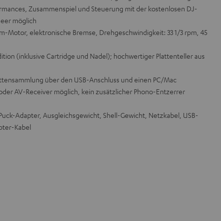
rmances, Zusammenspiel und Steuerung mit der kostenlosen DJ-
neer möglich
om-Motor, elektronische Bremse, Drehgeschwindigkeit: 33 1/3 rpm, 45
ition (inklusive Cartridge und Nadel); hochwertiger Plattenteller aus
 Plattensammlung über den USB-Anschluss und einen PC/Mac
 oder AV-Receiver möglich, kein zusätzlicher Phono-Entzerrer
-Puck-Adapter, Ausgleichsgewicht, Shell-Gewicht, Netzkabel, USB-
pter-Kabel