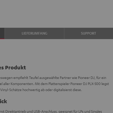
LIEFERUMFANG
SUPPORT
es Produkt
deswegen empfiehlt Teufel ausgewählte Partner wie Pioneer DJ, für ein
l aller Komponenten. Mit dem Plattenspieler Pioneer DJ PLX-500 legst
e Vinyl-Schätze hochwertig ab oder digitalisierst diese.
ick
mit Direktantrieb und USB-Anschluss, geeignet für LPs und Singles