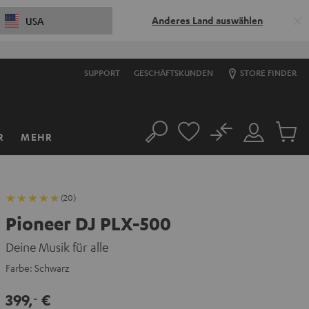
Anderes Land auswählen
USA
SUPPORT
GESCHÄFTSKUNDEN
STORE FINDER
No
R
MEHR
Suche
Mein
Artikel
Konto
im
Warenk
(20)
Pioneer DJ PLX-500
Deine Musik für alle
Farbe:
Schwarz
399,
€
‐