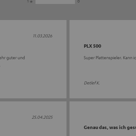
1
0
11.03.2026
PLX 500
sehr guter und
Super Plattenspieler. Kann 
Detlef K.
25.04.2025
Genau das, was ich ges