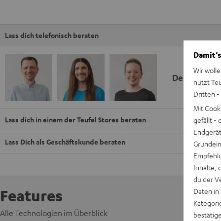
Lass dich telefonisch beraten
Damit‘s
Wir wolle
Deine Kauf
nutzt Te
Dritten -
Mit Cook
Lass dich in einem der Teufel Stores beraten
gefällt 
Endgerät.
Lass Dich als Geschäftskunde beraten
Grundeins
Empfehlu
Inhalte, 
du der V
Features
Daten in
Kategori
Alle Technologien im Überblick
bestätig