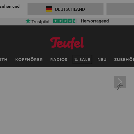
 sehen und
DEUTSCHLAND
OTH
KOPFHÖRER
RADIOS
SALE
NEU
ZUBEHÖ