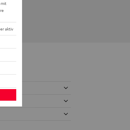
 mit
ere
r aktiv