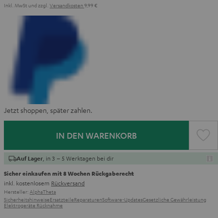
Inkl. MwSt
und zzgl.
Versandkosten
9,99 €
Jetzt shoppen, später zahlen.
IN DEN WARENKORB
, in 3 – 5 Werktagen bei dir
Auf Lager
Sicher einkaufen mit 8 Wochen Rückgaberecht
inkl. kostenlosem
Rückversand
Hersteller:
AlphaTheta
Sicherheitshinweise
Ersatzteile
Reparaturen
Software-Updates
Gesetzliche Gewährleistung
Elektrogeräte Rücknahme