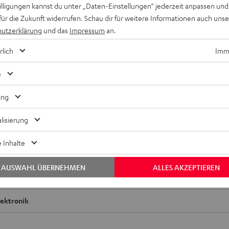
willigungen kannst du unter „Daten-Einstellungen“ jederzeit anpassen und
für die Zukunft widerrufen. Schau dir für weitere Informationen auch uns
utzerklärung
und das
Impressum
an.
rlich
Imme
e
ing
lisierung
 DJ PLX-500
 Inhalte
bmessungen
AUSWAHL ÜBERNEHMEN
ALLES AKZEPTIEREN
nschlüsse
lektronik