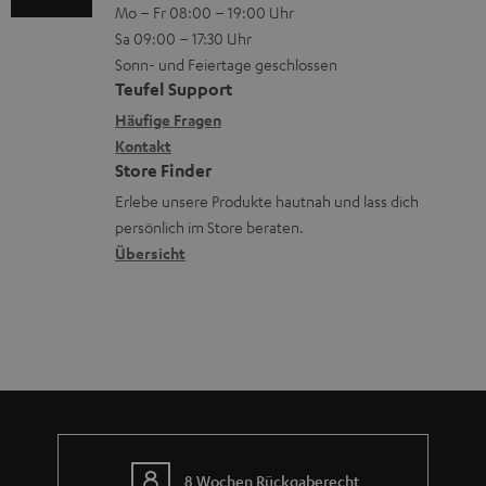
V
n
Mo – Fr 08:00 – 19:00 Uhr
-
n
r
z
e
Sa 09:00 – 17:30 Uhr
L
t
ä
u
r
Sonn- und Feiertage geschlossen
e
a
t
Teufel Support
r
s
x
k
e
Häufige Fragen
G
a
i
Kontakt
t
R
a
n
Store Finder
k
d
ü
r
d
Erlebe unsere Produkte hautnah und lass dich
o
a
c
a
persönlich im Store beraten.
n
t
k
Übersicht
n
e
n
t
n
a
i
h
e
m
e
8 Wochen Rückgaberecht