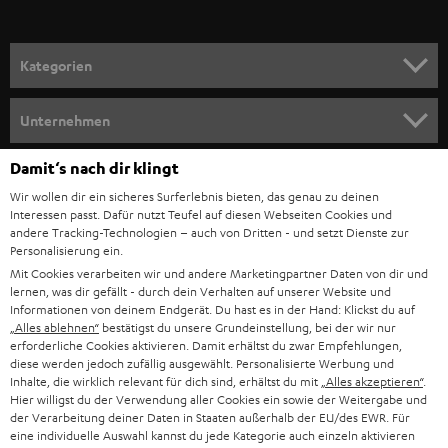
a
n
Kategorien
m
HEIMKINO
e
Unternehmen
l
HEIMKINO-KOMPLETTANLAGEN
SUPPORT
Damit‘s nach dir klingt
d
Teufel Onlineshops
Wir wollen dir ein sicheres Surferlebnis bieten, das genau zu deinen
SOUNDBAR
u
KARRIERE
Interessen passt. Dafür nutzt Teufel auf diesen Webseiten Cookies und
DEUTSCHLAND
n
andere Tracking-Technologien – auch von Dritten - und setzt Dienste zur
HIFI-LAUTSPRECHER
Personalisierung ein.
PRESSE & MARKETING
g
Mit Cookies verarbeiten wir und andere Marketingpartner Daten von dir und
ÖSTERREICH
SMART HOME
lernen, was dir gefällt - durch dein Verhalten auf unserer Website und
GESCHÄFTSKUNDEN
Informationen von deinem Endgerät. Du hast es in der Hand: Klickst du auf
„Alles ablehnen“
bestätigst du unsere Grundeinstellung, bei der wir nur
SCHWEIZ
BLUETOOTH-LAUTSPRECHER
PARTNERPROGRAMM
erforderliche Cookies aktivieren. Damit erhältst du zwar Empfehlungen,
diese werden jedoch zufällig ausgewählt. Personalisierte Werbung und
KOPFHÖRER
Inhalte, die wirklich relevant für dich sind, erhältst du mit
„Alles akzeptieren“
.
NIEDERLANDE
BLOG
Hier willigst du der Verwendung aller Cookies ein sowie der Weitergabe und
der Verarbeitung deiner Daten in Staaten außerhalb der EU/des EWR. Für
BLUETOOTH-KOPFHÖRER
NEWSLETTER
eine individuelle Auswahl kannst du jede Kategorie auch einzeln aktivieren
BELGIEN