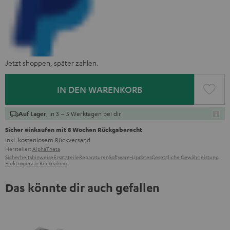
Jetzt shoppen, später zahlen.
IN DEN WARENKORB
, in 3 – 5 Werktagen bei dir
Auf Lager
Sicher einkaufen mit 8 Wochen Rückgaberecht
inkl. kostenlosem
Rückversand
Hersteller:
AlphaTheta
Sicherheitshinweise
Ersatzteile
Reparaturen
Software-Updates
Gesetzliche Gewährleistung
Elektrogeräte Rücknahme
Das könnte dir auch gefallen