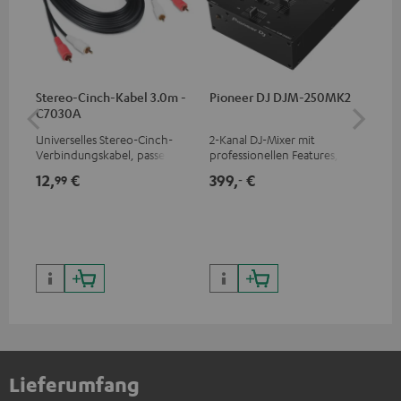
Stereo-Cinch-Kabel 3.0m -
Pioneer DJ DJM-250MK2
be
C7030A
He
Universelles Stereo-Cinch-
2-Kanal DJ-Mixer mit
Ko
Verbindungskabel, passend
professionellen Features,
Hea
für alle Geräte mit Cinch-
eingebauter Soundkarte und
pro
12,
€
399,
€
17
99
‐
Buchsen
bestem Preis/Klangverhältnis
dei
Lieferumfang