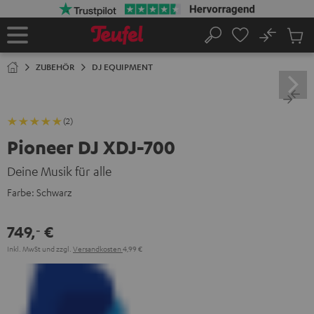
ZUM
NHALT
RINGEN
No
Abs
Startseite
Suche
Artike
im
ZUBEHÖR
DJ EQUIPMENT
Waren
(2)
Pioneer DJ XDJ-700
Deine Musik für alle
Farbe:
Schwarz
749,
€
‐
Inkl. MwSt
und zzgl.
Versandkosten
4,99 €