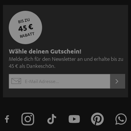
BIS ZU
45 €
RABATT
N
Wähle deinen Gutschein!
Melde dich für den Newsletter an und erhalte bis zu
e
45 € als Dankeschön.
w
s
JETZT
EMAIL
l
ANME
WIDGET
e
t
t
e
r