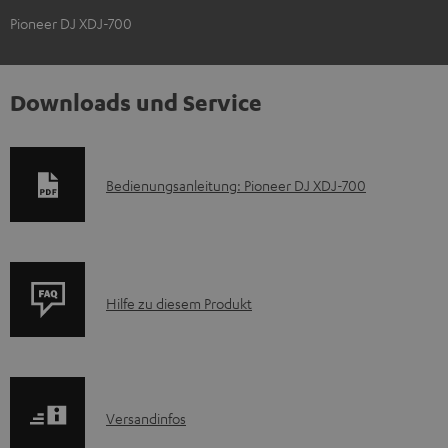
Pioneer DJ XDJ-700
Downloads und Service
D
Bedienungsanleitung: Pioneer DJ XDJ-700
o
k
u
P
m
Hilfe zu diesem Produkt
r
e
o
n
d
t
I
Versandinfos
u
e