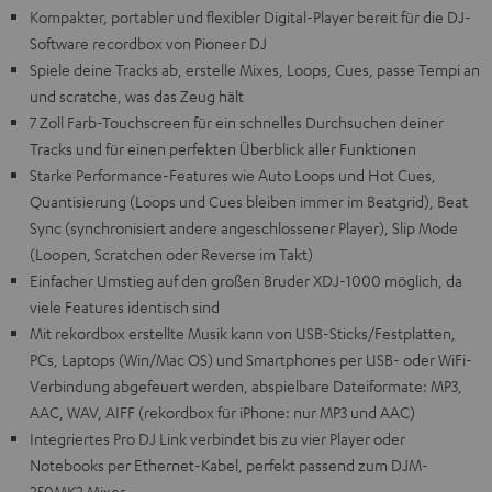
Kompakter, portabler und flexibler Digital-Player bereit für die DJ-
Software recordbox von Pioneer DJ
Spiele deine Tracks ab, erstelle Mixes, Loops, Cues, passe Tempi an
und scratche, was das Zeug hält
7 Zoll Farb-Touchscreen für ein schnelles Durchsuchen deiner
Tracks und für einen perfekten Überblick aller Funktionen
Starke Performance-Features wie Auto Loops und Hot Cues,
Quantisierung (Loops und Cues bleiben immer im Beatgrid), Beat
Sync (synchronisiert andere angeschlossener Player), Slip Mode
(Loopen, Scratchen oder Reverse im Takt)
Einfacher Umstieg auf den großen Bruder XDJ-1000 möglich, da
viele Features identisch sind
Mit rekordbox erstellte Musik kann von USB-Sticks/Festplatten,
PCs, Laptops (Win/Mac OS) und Smartphones per USB- oder WiFi-
Verbindung abgefeuert werden, abspielbare Dateiformate: MP3,
AAC, WAV, AIFF (rekordbox für iPhone: nur MP3 und AAC)
Integriertes Pro DJ Link verbindet bis zu vier Player oder
Notebooks per Ethernet-Kabel, perfekt passend zum DJM-
250MK2 Mixer