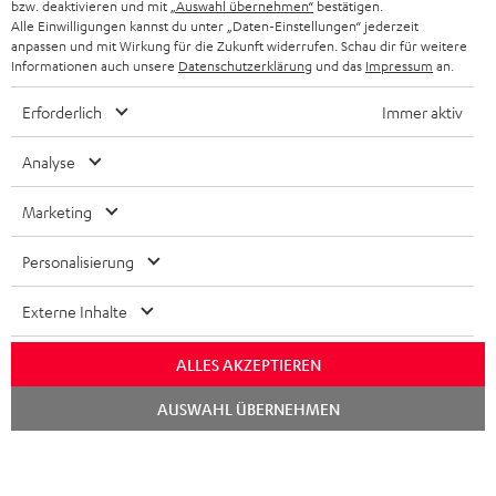
bzw. deaktivieren und mit
„Auswahl übernehmen“
bestätigen.
STEREOANLAGEN
Alle Einwilligungen kannst du unter „Daten-Einstellungen“ jederzeit
STORES
anpassen und mit Wirkung für die Zukunft widerrufen. Schau dir für weitere
FRANKREICH
LAUTSPRECHER
Informationen auch unsere
Datenschutzerklärung
und das
Impressum
an.
DEINE VORTEILE BEI TEUFEL
Erforderlich
Immer aktiv
POLEN
ULTIMA-SERIE
TEUFEL STORY
Analyse
IN-EAR-KOPFHÖRER
SPANIEN
UNSER MANAGEMENT
Marketing
FANSHOP
NACHHALTIGKEIT
ITALIEN
NEUHEITEN
Personalisierung
Technische Änderungen, Tippfehler und Irrtum vorbehalten. Das auf unseren
UNSERE WERTE
Fotos abgebildete Zubehör ist nicht im Lieferumfang enthalten. Etwaige
USA
Entsorgungsgebühren für Batterien sind im Preis inbegriffen.
Externe Inhalte
BILDUNGSRABATT
©2026 Lautsprecher Teufel GmbH - All rights reserved.
WEITERE LÄNDER
ALLES AKZEPTIEREN
GESCHENKGUTSCHEIN
Chat
Impressum
AGB
Datenschutz
Daten-Einstellungen
EU Data Act
AUSWAHL ÜBERNEHMEN
BARRIEREFREIHEIT
starten
Vertrag widerrufen