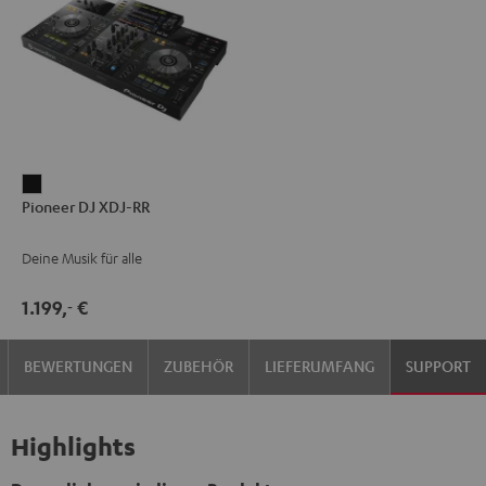
Pioneer
Pioneer DJ XDJ-RR
DJ
XDJ-
Deine Musik für alle
RR
Schwarz
1.199,
€
‐
BEWERTUNGEN
ZUBEHÖR
LIEFERUMFANG
SUPPORT
Highlights