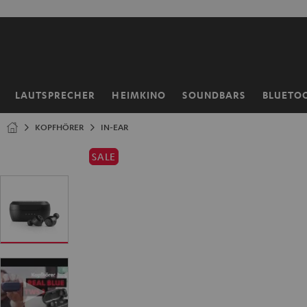
ZUM
NHALT
RINGEN
LAUTSPRECHER
HEIMKINO
SOUNDBARS
BLUETO
Startseite
KOPFHÖRER
IN-EAR
SALE