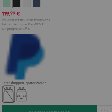
Misty
Night
Pure
Steel
Green
Black
White
Blue
119,
€
99
Inkl. MwSt
und zzgl.
Versandkosten
2,99 €
Letzter niedrigster Preis
79,
99
€
Originalpreis
149,
99
€
Jetzt shoppen, später zahlen.