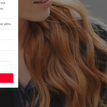
 mit
ere
r aktiv