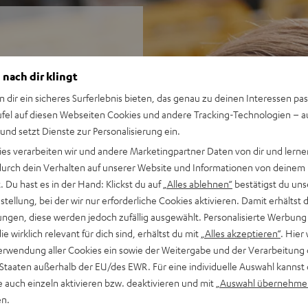
sser: effizienteres Active
 nach dir klingt
. Auf den REAL BLUE TWS 3
n dir ein sicheres Surferlebnis bieten, das genau zu deinen Interessen pas
ufel auf diesen Webseiten Cookies und andere Tracking-Technologien – 
 und setzt Dienste zur Personalisierung ein.
ies verarbeiten wir und andere Marketingpartner Daten von dir und lernen
für eine effiziente
- durch dein Verhalten auf unserer Website und Informationen von deinem
prächspartner zu hören
 Du hast es in der Hand: Klickst du auf
„Alles ablehnen“
bestätigst du uns
tellung, bei der wir nur erforderliche Cookies aktivieren. Damit erhältst 
usic, YouTube, Apple Music &
ngen, diese werden jedoch zufällig ausgewählt. Personalisierte Werbung
die wirklich relevant für dich sind, erhältst du mit
„Alles akzeptieren“
. Hier 
für extra weiten
erwendung aller Cookies ein sowie der Weitergabe und der Verarbeitung 
dament bis auf 10 Hz für den
 Staaten außerhalb der EU/des EWR. Für eine individuelle Auswahl kannst 
e auch einzeln aktivieren bzw. deaktivieren und mit
„Auswahl übernehme
tunden mit ANC, über 9
en.