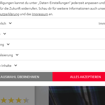
willigungen kannst du unter „Daten-Einstellungen“ jederzeit anpassen und
rhörer auch bei Regen
für die Zukunft widerrufen. Schau dir für weitere Informationen auch uns
tragung für perfekte
utzerklärung
und das
Impressum
an.
me, Google Assistant und
rlich
Imme
lichkeiten, Akku-
ring beim Öffnen des Case,
e
n für einen sicheren
ing
ferer Bass, schmalere
lisierung
intfunktion, Pausieren der
dlichkeit, Touch-Bedienung,
 Inhalte
AUSWAHL ÜBERNEHMEN
ALLES AKZEPTIEREN