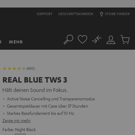
SUPPORT
GESCHÄFTSKUNDEN
STORE FINDER
No
R
MEHR
Suche
Mein
Artikel
Konto
im
Warenk
(430)
REAL BLUE TWS 3
Hält deinen Sound im Fokus.
Active Noise Cancelling und Transparenzmodus
Gesamtspieldauer mit Case über 37 Stunden
Starkes Bassfundament bis auf 10 Hz
Zeige mir mehr
Farbe:
Night Black