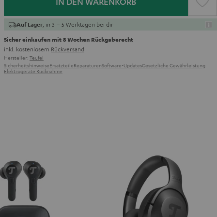
IN DEN WARENKORB
, in 3 – 5 Werktagen bei dir
Auf Lager
Sicher einkaufen mit 8 Wochen Rückgaberecht
inkl. kostenlosem
Rückversand
Hersteller:
Teufel
Sicherheitshinweise
Ersatzteile
Reparaturen
Software-Updates
Gesetzliche Gewährleistung
Elektrogeräte Rücknahme