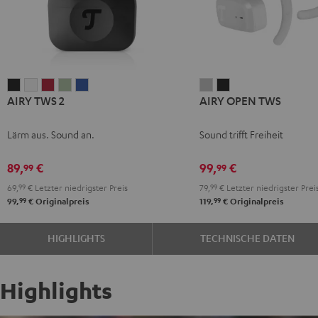
AIRY
AIRY
AIRY
AIRY
AIRY
AIRY
AIRY
AIRY TWS 2
AIRY OPEN TWS
TWS
TWS
TWS
TWS
TWS
OPEN
OPEN
2
2
2
2
2
TWS
TWS
Lärm aus. Sound an.
Sound trifft Freiheit
Night
Pure
Ruby
Sage
Space
Moon
Night
Black
White
Red
Green
Blue
Gray
Black
89,
€
99,
€
99
99
69,
99
€
Letzter niedrigster Preis
79,
99
€
Letzter niedrigster Prei
99
99
99,
€
Originalpreis
119,
€
Originalpreis
HIGHLIGHTS
TECHNISCHE DATEN
Highlights