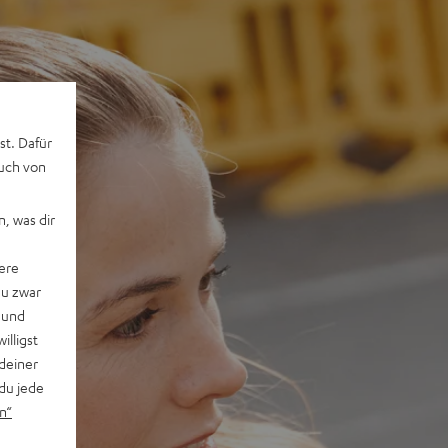
st. Dafür
auch von
, was dir
ere
du zwar
 und
willigst
deiner
du jede
n“