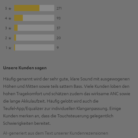
5
271
4
93
3
37
2
20
1
9
Unsere Kunden sagen
Häufig genannt wird der sehr gute, klare Sound mit ausgewogenen
Höhen und Mitten sowie teils sattem Bass. Viele Kunden loben den
hohen Tragekomfort und schätzen zudem das wirksame ANC sowie
die lange Akkulaufzeit. Häufig gelobt wird auch die
Teufel‑App/Equalizer zur individuellen Klanganpassung. Einige
Kunden merken an, dass die Touchsteuerung gelegentlich
Schwierigkeiten bereitet.
AI-generiert aus dem Text unserer Kundenrezensionen