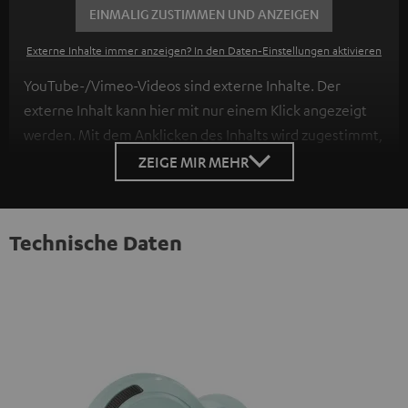
EINMALIG ZUSTIMMEN UND ANZEIGEN
Externe Inhalte immer anzeigen? In den Daten‑Einstellungen aktivieren
YouTube-/Vimeo-Videos sind externe Inhalte. Der
externe Inhalt kann hier mit nur einem Klick angezeigt
werden. Mit dem Anklicken des Inhalts wird zugestimmt,
dass externe Inhalte angezeigt werden. Dabei können
ZEIGE MIR MEHR
personenbezogene Daten an Drittplattformen
übermittelt werden.
Weitere Informationen sind in der
Datenschutzerklärung unter I zu finden
.
Technische Daten