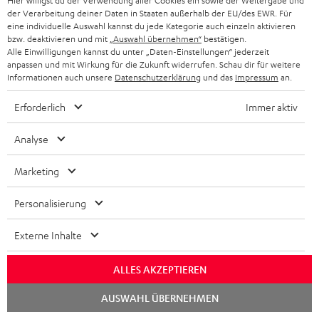
Hier willigst du der Verwendung aller Cookies ein sowie der Weitergabe und
der Verarbeitung deiner Daten in Staaten außerhalb der EU/des EWR. Für
eine individuelle Auswahl kannst du jede Kategorie auch einzeln aktivieren
bzw. deaktivieren und mit
„Auswahl übernehmen“
bestätigen.
Alle Einwilligungen kannst du unter „Daten-Einstellungen“ jederzeit
anpassen und mit Wirkung für die Zukunft widerrufen. Schau dir für weitere
Informationen auch unsere
Datenschutzerklärung
und das
Impressum
an.
„Klangstark, komfortabel, zuverlässig!“
Erforderlich
Immer aktiv
www.iqhaus.de
Analyse
01.08.2023
Marketing
Mehr...
Personalisierung
Externe Inhalte
ALLES AKZEPTIEREN
„… besonders natürliches Klangerlebnis …“
Chat
AUSWAHL ÜBERNEHMEN
starten
www.faz.net