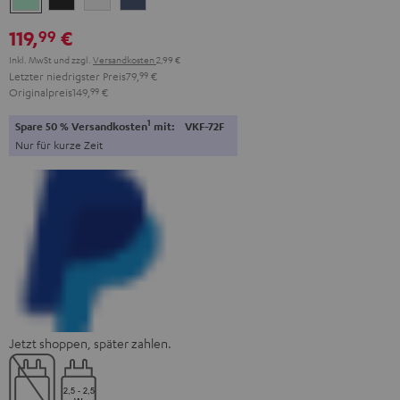
Green
Black
White
Blue
119,
€
99
Inkl. MwSt
und zzgl.
Versandkosten
2,99 €
Letzter niedrigster Preis
79,
99
€
Originalpreis
149,
99
€
1
Spare 50 % Versandkosten
mit:
VKF-72F
Nur für kurze Zeit
Jetzt shoppen, später zahlen.