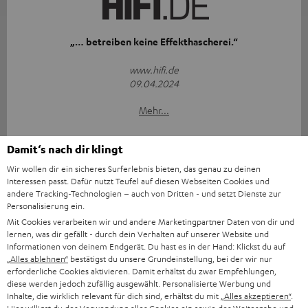
„… betreiben keine Effekthascherei.“
www.hifi.de
09.04.2024
Mehr...
Damit‘s nach dir klingt
Wir wollen dir ein sicheres Surferlebnis bieten, das genau zu deinen
Interessen passt. Dafür nutzt Teufel auf diesen Webseiten Cookies und
andere Tracking-Technologien – auch von Dritten - und setzt Dienste zur
Personalisierung ein.
„Die große Stärke der Teufel REAL BLUE TWS 3 ist klar der
Mit Cookies verarbeiten wir und andere Marketingpartner Daten von dir und
Klang!“
lernen, was dir gefällt - durch dein Verhalten auf unserer Website und
Informationen von deinem Endgerät. Du hast es in der Hand: Klickst du auf
„Alles ablehnen“
bestätigst du unsere Grundeinstellung, bei der wir nur
www.techtest.org
erforderliche Cookies aktivieren. Damit erhältst du zwar Empfehlungen,
09.04.2024
diese werden jedoch zufällig ausgewählt. Personalisierte Werbung und
Inhalte, die wirklich relevant für dich sind, erhältst du mit
„Alles akzeptieren“
.
Mehr...