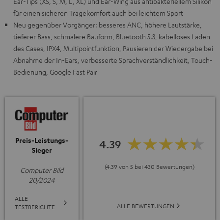
Ear-Tips (XS, S, M, L, XL) und Ear-Wing aus antibakteriellem Silikon
für einen sicheren Tragekomfort auch bei leichtem Sport
Neu gegenüber Vorgänger: besseres ANC, höhere Lautstärke,
tieferer Bass, schmalere Bauform, Bluetooth 5.3, kabelloses Laden
des Cases, IPX4, Multipointfunktion, Pausieren der Wiedergabe bei
Abnahme der In-Ears, verbesserte Sprachverständlichkeit, Touch-
Bedienung, Google Fast Pair
Preis-Leistungs-
4.39
Sieger
(4.39 von 5 bei 430 Bewertungen)
Computer Bild
20/2024
ALLE
ALLE BEWERTUNGEN
TESTBERICHTE