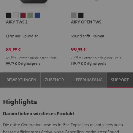
AIRY
AIRY
AIRY
AIRY
AIRY
AIRY
AIRY
AIRY TWS 2
AIRY OPEN TWS
TWS
TWS
TWS
TWS
TWS
OPEN
OPEN
2
2
2
2
2
TWS
TWS
Lärm aus. Sound an.
Sound trifft Freiheit
Night
Pure
Ruby
Sage
Space
Moon
Night
Black
White
Red
Green
Blue
Gray
Black
89,
€
99,
€
99
99
69,
99
€
Letzter niedrigster Preis
79,
99
€
Letzter niedrigster Preis
99
99
99,
€
Originalpreis
119,
€
Originalpreis
BEWERTUNGEN
ZUBEHÖR
LIEFERUMFANG
SUPPORT
Highlights
Darum lieben wir dieses Produkt
Die dritte Generation unseres In-Ear-Topsellers macht vieles noch
besser: effizienteres Active Noise Cancelling, optimierter Sound