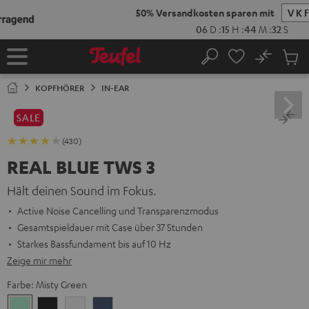
ZUM
NHALT
RINGEN
No
Abs
Startseite
Suche
Artike
im
KOPFHÖRER
IN-EAR
Waren
SALE
(430)
REAL BLUE TWS 3
Hält deinen Sound im Fokus.
Active Noise Cancelling und Transparenzmodus
Gesamtspieldauer mit Case über 37 Stunden
Starkes Bassfundament bis auf 10 Hz
Zeige mir mehr
Farbe:
Misty Green
Misty
Night
Pure
Steel