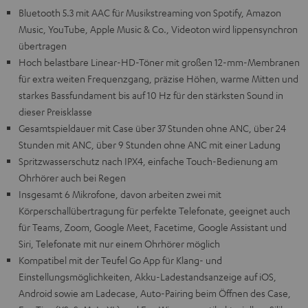
Bluetooth 5.3 mit AAC für Musikstreaming von Spotify, Amazon
Music, YouTube, Apple Music & Co., Videoton wird lippensynchron
übertragen
Hoch belastbare Linear-HD-Töner mit großen 12-mm-Membranen
für extra weiten Frequenzgang, präzise Höhen, warme Mitten und
starkes Bassfundament bis auf 10 Hz für den stärksten Sound in
dieser Preisklasse
Gesamtspieldauer mit Case über 37 Stunden ohne ANC, über 24
Stunden mit ANC, über 9 Stunden ohne ANC mit einer Ladung
Spritzwasserschutz nach IPX4, einfache Touch-Bedienung am
Ohrhörer auch bei Regen
Insgesamt 6 Mikrofone, davon arbeiten zwei mit
Körperschallübertragung für perfekte Telefonate, geeignet auch
für Teams, Zoom, Google Meet, Facetime, Google Assistant und
Siri, Telefonate mit nur einem Ohrhörer möglich
Kompatibel mit der Teufel Go App für Klang- und
Einstellungsmöglichkeiten, Akku-Ladestandsanzeige auf iOS,
Android sowie am Ladecase, Auto-Pairing beim Öffnen des Case,