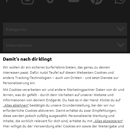
e
r
a
n
Kategorien
m
HEIMKINO
e
Unternehmen
l
HEIMKINO-KOMPLETTANLAGEN
SUPPORT
Damit‘s nach dir klingt
d
Teufel Onlineshops
Wir wollen dir ein sicheres Surferlebnis bieten, das genau zu deinen
SOUNDBAR
u
KARRIERE
Interessen passt. Dafür nutzt Teufel auf diesen Webseiten Cookies und
DEUTSCHLAND
n
andere Tracking-Technologien – auch von Dritten - und setzt Dienste zur
HIFI-LAUTSPRECHER
Personalisierung ein.
PRESSE & MARKETING
g
Mit Cookies verarbeiten wir und andere Marketingpartner Daten von dir und
ÖSTERREICH
SMART HOME
lernen, was dir gefällt - durch dein Verhalten auf unserer Website und
GESCHÄFTSKUNDEN
Informationen von deinem Endgerät. Du hast es in der Hand: Klickst du auf
„Alles ablehnen“
bestätigst du unsere Grundeinstellung, bei der wir nur
SCHWEIZ
BLUETOOTH-LAUTSPRECHER
PARTNERPROGRAMM
erforderliche Cookies aktivieren. Damit erhältst du zwar Empfehlungen,
diese werden jedoch zufällig ausgewählt. Personalisierte Werbung und
KOPFHÖRER
Inhalte, die wirklich relevant für dich sind, erhältst du mit
„Alles akzeptieren“
.
NIEDERLANDE
BLOG
Hier willigst du der Verwendung aller Cookies ein sowie der Weitergabe und