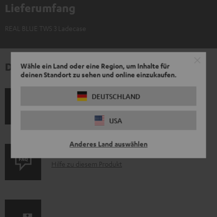
Lieferumfang
REAL BLUE TWS 3 Ladecase
Downloads und Service
Wähle ein Land oder eine Region, um Inhalte für
deinen Standort zu sehen und online einzukaufen.
D
DEUTSCHLAND
Bedienungsanleitung: REAL BLUE TWS 3 Ladecase
o
Konformitätserklärung: REAL BLUE TWS 3 Ladecase
USA
k
u
Anderes Land auswählen
m
P
Hilfe zu diesem Produkt
e
r
n
o
t
d
e