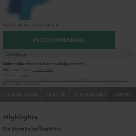
Jetzt shoppen, später zahlen.
IN DEN WARENKORB
Auf Lager
Sicher einkaufen mit 8 Wochen Rückgaberecht
inkl. kostenlosem
Rückversand
Hersteller:
Teufel
Sicherheitshinweise
Ersatzteile
Reparaturen
Software-Updates
Gesetzliche Gewährleistung
Elektrogeräte Rücknahme
ECHNISCHE DATEN
ZUBEHÖR
LIEFERUMFANG
SUPPORT
Highlights
Die Vorteile im Überblick