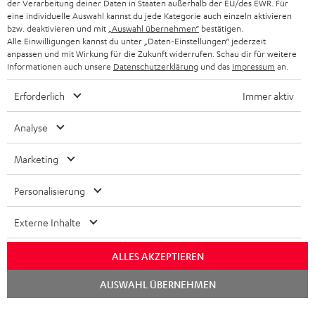
der Verarbeitung deiner Daten in Staaten außerhalb der EU/des EWR. Für
BLUETOOTH-KOPFHÖRER
NEWSLETTER
eine individuelle Auswahl kannst du jede Kategorie auch einzeln aktivieren
BELGIEN
bzw. deaktivieren und mit
„Auswahl übernehmen“
bestätigen.
STEREOANLAGEN
Alle Einwilligungen kannst du unter „Daten-Einstellungen“ jederzeit
STORES
anpassen und mit Wirkung für die Zukunft widerrufen. Schau dir für weitere
FRANKREICH
LAUTSPRECHER
Informationen auch unsere
Datenschutzerklärung
und das
Impressum
an.
DEINE VORTEILE BEI TEUFEL
Erforderlich
Immer aktiv
POLEN
ULTIMA-SERIE
TEUFEL STORY
Analyse
IN-EAR-KOPFHÖRER
SPANIEN
UNSER MANAGEMENT
Marketing
FANSHOP
NACHHALTIGKEIT
ITALIEN
NEUHEITEN
Personalisierung
Technische Änderungen, Tippfehler und Irrtum vorbehalten. Das auf unseren
UNSERE WERTE
Fotos abgebildete Zubehör ist nicht im Lieferumfang enthalten. Etwaige
USA
Entsorgungsgebühren für Batterien sind im Preis inbegriffen.
Externe Inhalte
BILDUNGSRABATT
©2026 Lautsprecher Teufel GmbH - All rights reserved.
WEITERE LÄNDER
ALLES AKZEPTIEREN
GESCHENKGUTSCHEIN
Chat
Impressum
AGB
Datenschutz
Daten-Einstellungen
EU Data Act
AUSWAHL ÜBERNEHMEN
BARRIEREFREIHEIT
starten
Vertrag widerrufen