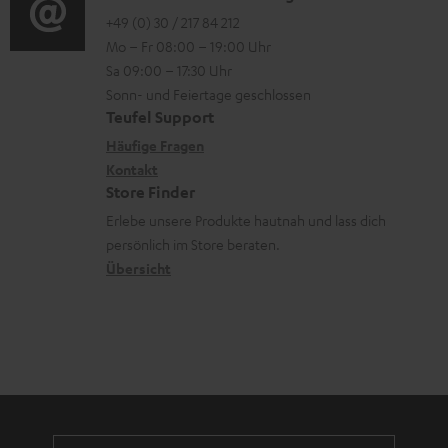
e
m
o
n
o
+49 (0) 30 / 217 84 212
e
n
V
Mo – Fr 08:00 – 19:00 Uhr
-
n
r
z
e
Sa 09:00 – 17:30 Uhr
L
t
ä
u
r
Sonn- und Feiertage geschlossen
e
a
t
Teufel Support
r
s
x
k
e
Häufige Fragen
G
a
i
Kontakt
t
R
a
n
Store Finder
k
d
ü
r
d
Erlebe unsere Produkte hautnah und lass dich
o
a
c
a
persönlich im Store beraten.
n
t
k
Übersicht
n
e
n
t
n
a
i
h
e
m
e