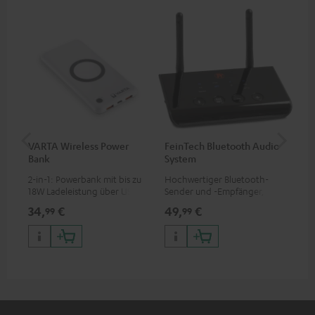
VARTA Wireless Power
FeinTech Bluetooth Audio
RE
Bank
System
ein
2-in-1: Powerbank mit bis zu
Hochwertiger Bluetooth-
REA
18W Ladeleistung über USB
Sender und -Empfänger,
und
Typ C & Wireless Charger mit
passend für alle Teufel
Ohr
34,
€
49,
€
64
99
99
bis zu 10W Ladestrom
Bluetooth-Kopfhörer oder
Komplettanlagen sowie
Soundbars