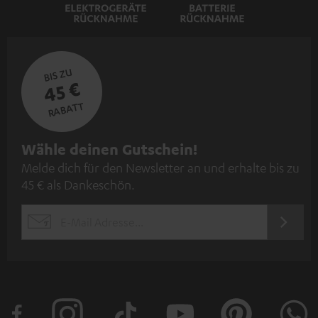
BIS ZU
45 €
RABATT
N
Wähle deinen Gutschein!
Melde dich für den Newsletter an und erhalte bis zu
e
45 € als Dankeschön.
w
s
JETZT
EMAIL
l
ANME
WIDGET
e
t
t