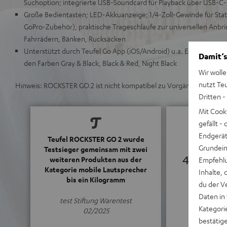
Suchoption; integrierte USB-Soundcard für Playback über USB-C
Große Bedientasten; LED-Akkuanzeige; 1/4-Zoll-Gewinde für Stat
GoPro-Zubehör), praktische Trageschlaufe zur universellen Anbr
Fahrrädern, Bänken, Rucksäcken
Unterstützt durch Teufel Go App (iOS/Android) u.a. Equalizer, 1 m
Damit‘s
den Farben Gray & Black, Black & Red, Night Black
Wir wolle
nutzt Te
Hinweis: ROCKSTER GO 2 ist nicht kompatibel zu Vorgänger-Mode
Dritten -
Mit Cook
gefällt 
Endgerät.
Teufel ROCKSTER GO 2 wurde
Grundeins
Testsieger gemeinsam mit zwei
4.59
weiteren Produkten aus der
Empfehlu
Kategorie mobile Lautsprecher
Inhalte, 
bis ein Kilogramm
(4.59 von 5 b
du der V
Daten in
test Stiftung Warentest
Kategori
02/2025
bestätig