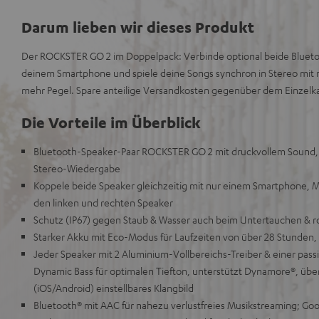
Darum lieben wir dieses Produkt
Der ROCKSTER GO 2 im Doppelpack: Verbinde optional beide Bluetoo
deinem Smartphone und spiele deine Songs synchron in Stereo mit
mehr Pegel. Spare anteilige Versandkosten gegenüber dem Einzelka
Die Vorteile im Überblick
Bluetooth-Speaker-Paar ROCKSTER GO 2 mit druckvollem Sound, 
Stereo-Wiedergabe
Koppele beide Speaker gleichzeitig mit nur einem Smartphone, Mus
den linken und rechten Speaker
Schutz (IP67) gegen Staub & Wasser auch beim Untertauchen & 
Starker Akku mit Eco-Modus für Laufzeiten von über 28 Stunden,
Jeder Speaker mit 2 Aluminium-Vollbereichs-Treiber & einer pa
Dynamic Bass für optimalen Tiefton, unterstützt Dynamore®, übe
(iOS/Android) einstellbares Klangbild
Bluetooth® mit AAC für nahezu verlustfreies Musikstreaming; Goog