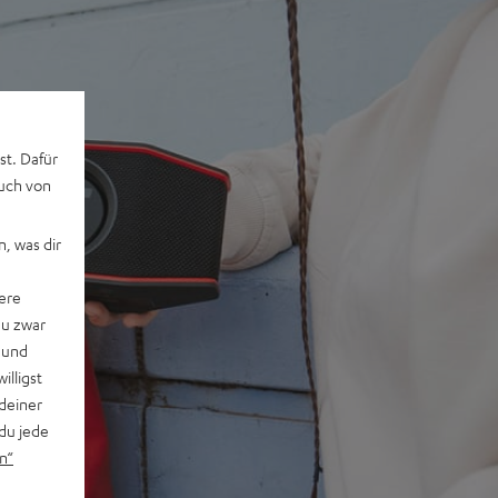
st. Dafür
auch von
, was dir
ere
du zwar
 und
willigst
deiner
du jede
n“