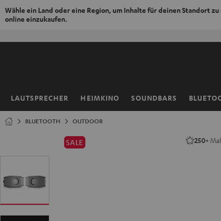
Wähle ein Land oder eine Region, um Inhalte für deinen Standort zu
online einzukaufen.
ZUM
NHALT
RINGEN
LAUTSPRECHER
HEIMKINO
SOUNDBARS
BLUETO
Startseite
BLUETOOTH
OUTDOOR
250+
Mal 
SALE