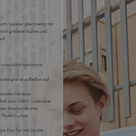
th-Speaker gleichzeitig mit
 noch größerer Bühne und
uf.
unterstützt synchrone
iksignal ist aufteilbar auf
robustes Gehäuse
 lädt über USB-C-Ladekabel
ssiven Bassmembrane;
r Teufel Go App
le Fast Pair mit Geräte-