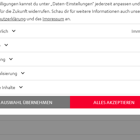
WERTUNGEN
willigungen kannst du unter „Daten-Einstellungen“ jederzeit anpassen und
für die Zukunft widerrufen. Schau dir für weitere Informationen auch uns
utzerklärung
und das
Impressum
an.
rlich
Imme
e
ing
lisierung
Keinen Store in der Nähe? Kein Problem,
beratung
beraten dich auch persönlich am Telefo
 Inhalte
Hier Termin buchen
AUSWAHL ÜBERNEHMEN
ALLES AKZEPTIEREN