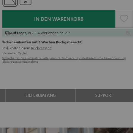
IN DEN WARENKORB
, in 2 – 4 Werktagen bei dir
Auf Lager
Sicher einkaufen mit 8 Wochen Rückgaberecht
inkl. kostenlosem
Rückversand
Hersteller:
Teufel
Sicherheitshinweise
Ersatzteile
Reparaturen
Software-Updates
Gesetzliche Gewährleistung
Elektrogeräte Rücknahme
LIEFERUMFANG
SUPPORT