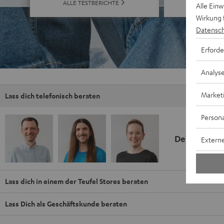
ALLE BE
ALLE TESTBERICHTE
Alle Ein
Wirkung 
Datensch
Erforde
Analys
Market
Lass dich telefonisch beraten
Persona
Deine Kauf
Externe
Lass dich in einem der Teufel Stores beraten
Lass Dich als Geschäftskunde beraten