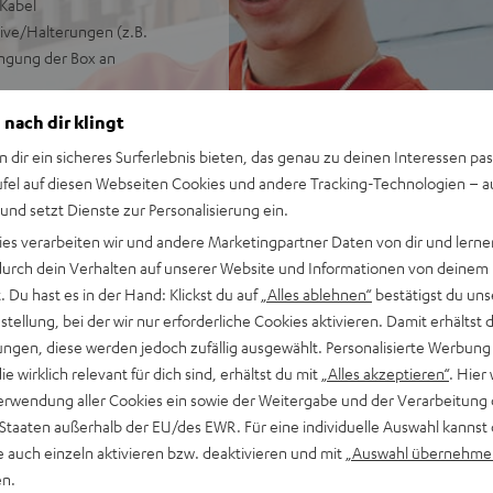
-Kabel
ive/Halterungen (z.B.
ingung der Box an
 USB-C-Kabel, erhältlich in
 nach dir klingt
n dir ein sicheres Surferlebnis bieten, das genau zu deinen Interessen pas
ufel auf diesen Webseiten Cookies und andere Tracking-Technologien – 
ll ROCKSTER GO
 und setzt Dienste zur Personalisierung ein.
ies verarbeiten wir und andere Marketingpartner Daten von dir und lernen
- durch dein Verhalten auf unserer Website und Informationen von deinem
 Du hast es in der Hand: Klickst du auf
„Alles ablehnen“
bestätigst du uns
tellung, bei der wir nur erforderliche Cookies aktivieren. Damit erhältst 
ngen, diese werden jedoch zufällig ausgewählt. Personalisierte Werbung
die wirklich relevant für dich sind, erhältst du mit
„Alles akzeptieren“
. Hier 
ei 118 Bewertungen)
erwendung aller Cookies ein sowie der Weitergabe und der Verarbeitung 
 Staaten außerhalb der EU/des EWR. Für eine individuelle Auswahl kannst 
e auch einzeln aktivieren bzw. deaktivieren und mit
„Auswahl übernehme
en.