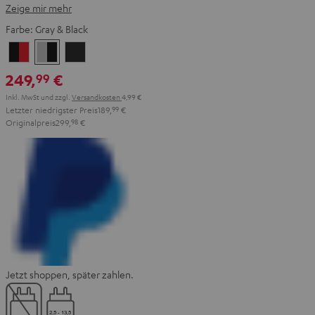
Zeige mir mehr
Farbe:
Gray & Black
Black
Gray
Night
&
&
Black
249,
€
99
Red
Black
Inkl. MwSt
und zzgl.
Versandkosten
4,99 €
Letzter niedrigster Preis
189,
99
€
Originalpreis
299,
98
€
Jetzt shoppen, später zahlen.