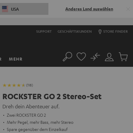
Anderes Land auswählen
USA
SUPPORT
GESCHÄFTSKUNDEN
STORE FINDER
No
R
MEHR
Suche
Mein
Artikel
Konto
im
Warenk
(118)
ROCKSTER GO 2 Stereo-Set
Dreh dein Abenteuer auf.
Zwei ROCKSTER GO 2
Mehr Pegel, mehr Bass, mehr Stereo
Spare gegenüber dem Einzelkauf