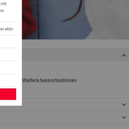
 mit
ere
r aktiv
 wir
n.
Weitere Supportoptionen