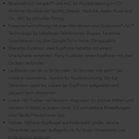
Bluetooth 5.0 mit aptX™ und AAC für Musikstreaming in CD-
ähnlicher Qualität von Spotify, Deezer, Youtube, Apple Music und
Co., NFC für schnelles Pairing
Freisprecheinrichtung mit zwei Mikrofonen und Qualcomm® cVc™
Technologie für kabelloses Telefonieren, Skypen, Facetime,
Sprachsteuerung über Google/Siri in hoher Klangqualität
ShareMe-Funktion: zwei Kopfhörer kabellos mit einem
Smartphone verbinden, Party-Funktion: einen Kopfhörer mit zwei
Geräten verbinden
Laufzeiten von bis zu 30 Stunden, 20 Stunden mit aptX™ bei
mittlerer Lautstärke, Joystick für Musiksteuerung, On-Ear-
Detection: spielt los, sobald der Kopfhörer aufgesetzt wird,
pausiert beim abnehmen
Linear-HD-Treiber mit Neodym-Magneten für präzise Höhen und
starkem Kickbass an jedem Gerät, EQ und weitere Einstellungen
über Teufel Headphones App
Stabiler, faltbarer Kopfbügel aus Federstahl, große, weiche
Ohrpolster, geringer Auflagedruck, für lange Hörsessions und
Brillenträger geeignet