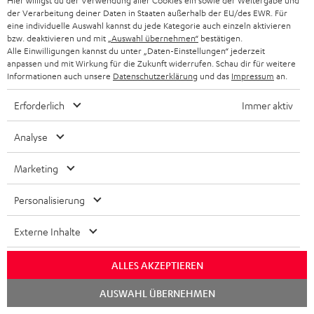
Hier willigst du der Verwendung aller Cookies ein sowie der Weitergabe und
der Verarbeitung deiner Daten in Staaten außerhalb der EU/des EWR. Für
„Ich kann euch den Teufel Supreme On Ear Kopfhörer auf
eine individuelle Auswahl kannst du jede Kategorie auch einzeln aktivieren
jeden Fall empfehlen.“
bzw. deaktivieren und mit
„Auswahl übernehmen“
bestätigen.
Alle Einwilligungen kannst du unter „Daten-Einstellungen“ jederzeit
www.majaly-tech.de
anpassen und mit Wirkung für die Zukunft widerrufen. Schau dir für weitere
Informationen auch unsere
Datenschutzerklärung
und das
Impressum
an.
17.12.2020
Mehr...
Erforderlich
Immer aktiv
Analyse
Marketing
Personalisierung
„… alles Supreme.“
Externe Inhalte
www.stereopoly.de
16.12.2020
ALLES AKZEPTIEREN
Mehr...
Chat
AUSWAHL ÜBERNEHMEN
starten