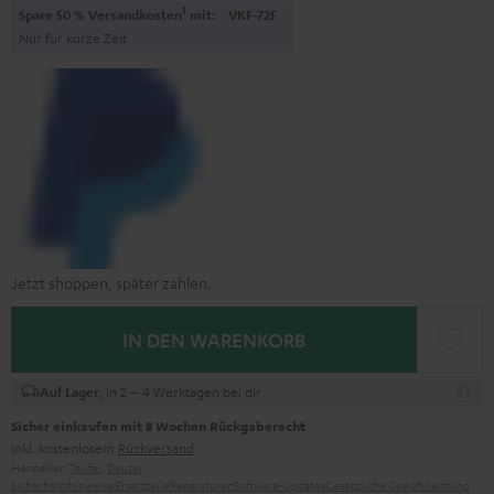
1
Spare 50 % Versandkosten
mit:
VKF-72F
Nur für kurze Zeit
Jetzt shoppen, später zahlen.
IN DEN WARENKORB
, in 2 – 4 Werktagen bei dir
Auf Lager
Sicher einkaufen mit 8 Wochen Rückgaberecht
inkl. kostenlosem
Rückversand
Hersteller:
Teufel
,
Deuter
Sicherheitshinweise
Ersatzteile
Reparaturen
Software-Updates
Gesetzliche Gewährleistung