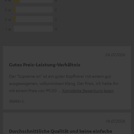
4
6
3
2
2
2
1
0
24.07.2026
Gutes Preis-Leistung-Verhältnis
Der "Supreme on" ist ein guter Kopfhörer mit einem gut
ausgewogenen, volluminösen Klang. Der Preis, ich hatte ihn
mit einem Preis von 99,00
Komplette Bewertung lesen
Walter L.
14.07.2026
Durchschnittliche Qualität und keine einfache