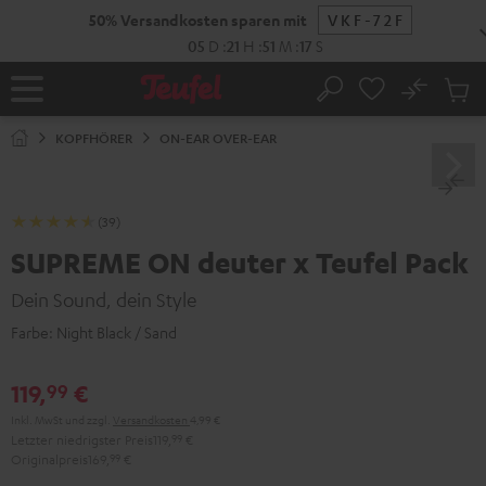
ZUM
NHALT
RINGEN
No
Abs
Startseite
Suche
Artike
im
KOPFHÖRER
ON-EAR OVER-EAR
Waren
(39)
SUPREME ON deuter x Teufel Pack
Dein Sound, dein Style
Farbe:
Night Black / Sand
119,
€
99
Inkl. MwSt
und zzgl.
Versandkosten
4,99 €
Letzter niedrigster Preis
119,
99
€
Originalpreis
169,
99
€