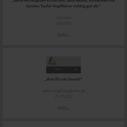
„Beim wichtigsten Kriterium, dem Sound, schneiden die
beiden Teufel-Kopfhörer richtig gut ab.“
Connect
06/2021
Mehr...
„Was für ein Sound!“
www.toughmagazine.de
21.05.2021
Mehr...