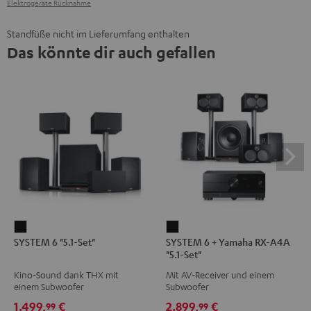
Elektrogeräte Rücknahme
Standfüße nicht im Lieferumfang enthalten
Das könnte dir auch gefallen
SYSTEM
SYSTEM
SYSTEM 6 "5.1-Set"
SYSTEM 6 + Yamaha RX-A4A
6
6
"5.1-Set"
"5.1-
+
Kino-Sound dank THX mit
Mit AV-Receiver und einem
Set"
Yamaha
einem Subwoofer
Subwoofer
Schwarz
RX-
1.499,
€
2.899,
€
99
99