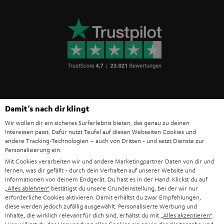
Teufel Blog
Damit‘s nach dir klingt
Audio-Technologien, HiFi-Trends, Tipps & Tricks
Wir wollen dir ein sicheres Surferlebnis bieten, das genau zu deinen
Interessen passt. Dafür nutzt Teufel auf diesen Webseiten Cookies und
andere Tracking-Technologien – auch von Dritten - und setzt Dienste zur
Teufel Support
Personalisierung ein.
Häufige Fragen
Mit Cookies verarbeiten wir und andere Marketingpartner Daten von dir und
Kontakt
lernen, was dir gefällt - durch dein Verhalten auf unserer Website und
Informationen von deinem Endgerät. Du hast es in der Hand: Klickst du auf
Rückgabe / Rücktritt
„Alles ablehnen“
bestätigst du unsere Grundeinstellung, bei der wir nur
Sendungsverfolgung
erforderliche Cookies aktivieren. Damit erhältst du zwar Empfehlungen,
diese werden jedoch zufällig ausgewählt. Personalisierte Werbung und
Inhalte, die wirklich relevant für dich sind, erhältst du mit
„Alles akzeptieren“
.
Store Finder