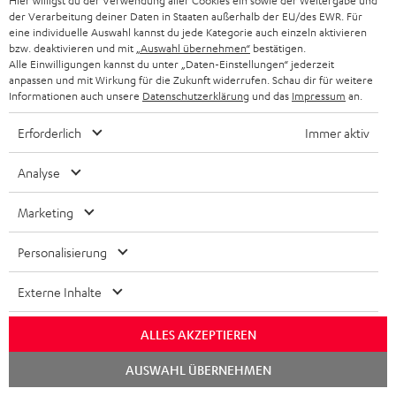
Hier willigst du der Verwendung aller Cookies ein sowie der Weitergabe und
Erlebe unsere Produkte hautnah und lass dich persönlich
der Verarbeitung deiner Daten in Staaten außerhalb der EU/des EWR. Für
eine individuelle Auswahl kannst du jede Kategorie auch einzeln aktivieren
im Store beraten.
bzw. deaktivieren und mit
„Auswahl übernehmen“
bestätigen.
Alle Einwilligungen kannst du unter „Daten-Einstellungen“ jederzeit
anpassen und mit Wirkung für die Zukunft widerrufen. Schau dir für weitere
Informationen auch unsere
Datenschutzerklärung
und das
Impressum
an.
Erforderlich
Immer aktiv
Analyse
Marketing
Personalisierung
BIS ZU
45 €
Externe Inhalte
RABATT
ALLES AKZEPTIEREN
Chat
N
Wähle deinen Gutschein!
AUSWAHL ÜBERNEHMEN
starten