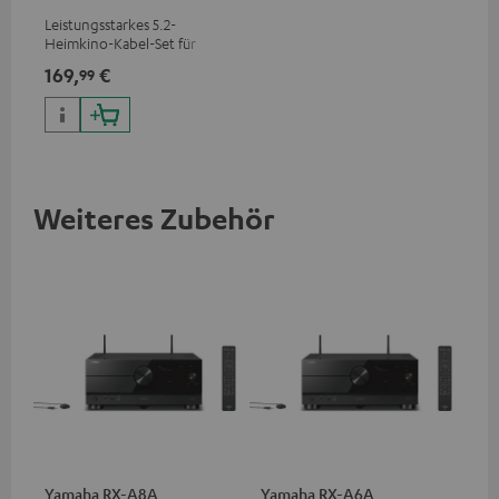
C4545HS
Leistungsstarkes 5.2-
Heimkino-Kabel-Set für
Systeme mit 2 Subwoofern
169,
€
99
Weiteres Zubehör
Yamaha RX-A8A
Yamaha RX-A6A
30