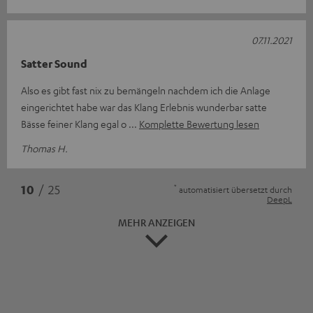
07.11.2021
Satter Sound
Also es gibt fast nix zu bemängeln nachdem ich die Anlage
eingerichtet habe war das Klang Erlebnis wunderbar satte
Bässe feiner Klang egal o
Komplette Bewertung lesen
Thomas H.
*
10
/ 25
automatisiert übersetzt durch
DeepL
MEHR ANZEIGEN