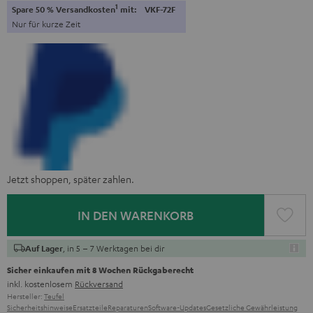
1
Spare 50 % Versandkosten
mit:
VKF-72F
Nur für kurze Zeit
Jetzt shoppen, später zahlen.
IN DEN WARENKORB
, in 5 – 7 Werktagen bei dir
Auf Lager
Sicher einkaufen mit 8 Wochen Rückgaberecht
inkl. kostenlosem
Rückversand
Hersteller:
Teufel
Sicherheitshinweise
Ersatzteile
Reparaturen
Software-Updates
Gesetzliche Gewährleistung