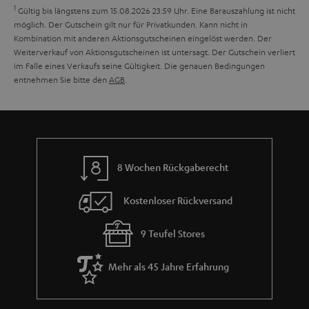
h
e
1
Gültig bis längstens zum 15.08.2026 23:59 Uhr.
Eine Barauszahlung ist nicht
m
möglich. Der Gutschein gilt nur für Privatkunden. Kann nicht in
Kombination mit anderen Aktionsgutscheinen eingelöst werden. Der
e
Weiterverkauf von Aktionsgutscheinen ist untersagt. Der Gutschein verliert
im Falle eines Verkaufs seine Gültigkeit. Die genauen Bedingungen
entnehmen Sie bitte den
AGB
.
8 Wochen Rückgaberecht
Kostenloser Rückversand
9 Teufel Stores
Mehr als 45 Jahre Erfahrung