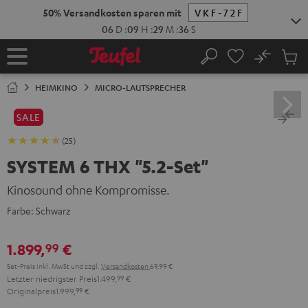
ZUM
NHALT
RINGEN
No
Abs
Startseite
Suche
Artike
im
HEIMKINO
MICRO-LAUTSPRECHER
Waren
SALE
(25)
SYSTEM 6 THX "5.2-Set"
Kinosound ohne Kompromisse.
Farbe:
Schwarz
1.899,
€
99
Set-Preis inkl. MwSt
und zzgl.
Versandkosten
69,99 €
Letzter niedrigster Preis
1.499,
99
€
Originalpreis
1.999,
99
€