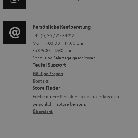
t
i
n
u
r
o
z
d
o
n
u
i
K
Persönliche Kaufberatung
g
e
m
o
o
+49 (0) 30 / 217 84 212
e
n
V
Mo – Fr 08:00 – 19:00 Uhr
-
n
r
z
e
Sa 09:00 – 17:30 Uhr
L
t
ä
u
r
Sonn- und Feiertage geschlossen
e
a
t
Teufel Support
r
s
x
k
e
Häufige Fragen
G
a
i
Kontakt
t
R
a
n
Store Finder
k
d
ü
r
d
Erlebe unsere Produkte hautnah und lass dich
o
a
c
a
persönlich im Store beraten.
n
t
k
Übersicht
n
e
n
t
n
a
i