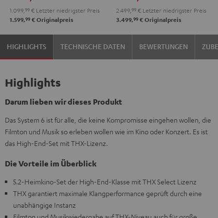
A4A
1.099,
99
€
Letzter niedrigster Preis
2.499,
99
€
Letzter niedrigster Preis
"5.1-
99
99
1.599,
€
Originalpreis
3.499,
€
Originalpreis
Set"
Schwarz
HIGHLIGHTS
TECHNISCHE DATEN
BEWERTUNGEN
ZUB
Highlights
Darum lieben wir dieses Produkt
Das System 6 ist für alle, die keine Kompromisse eingehen wollen, die
Filmton und Musik so erleben wollen wie im Kino oder Konzert. Es ist
das High-End-Set mit THX-Lizenz.
Die Vorteile im Überblick
5.2-Heimkino-Set der High-End-Klasse mit THX Select Lizenz
THX garantiert maximale Klangperformance geprüft durch eine
unabhängige Instanz
Filmton und Musikwiedergabe auf THX-Niveau auch für große