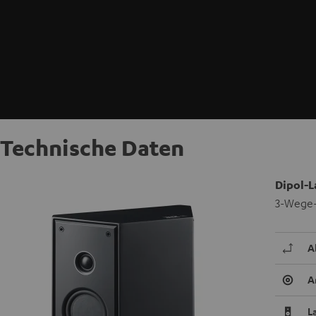
Technische Daten
Dipol-L
3-Wege-
A
A
L