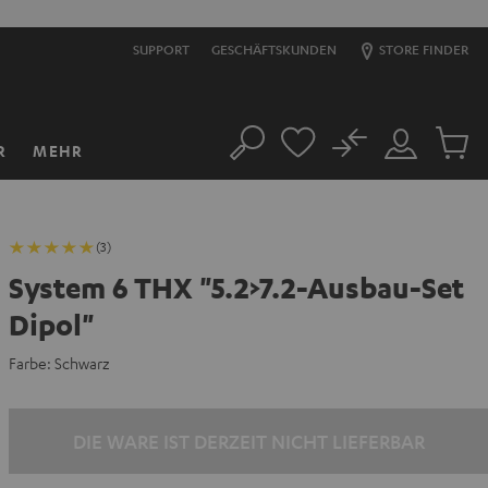
SUPPORT
GESCHÄFTSKUNDEN
STORE FINDER
No
R
MEHR
Suche
Mein
Artikel
Konto
im
Warenk
(3)
System 6 THX "5.2>7.2-Ausbau-Set
Dipol"
Farbe:
Schwarz
DIE WARE IST DERZEIT NICHT LIEFERBAR