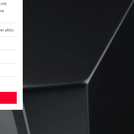
 mit
ere
r aktiv