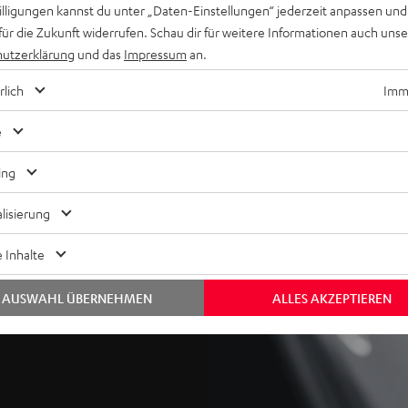
willigungen kannst du unter „Daten-Einstellungen“ jederzeit anpassen und
für die Zukunft widerrufen. Schau dir für weitere Informationen auch uns
utzerklärung
und das
Impressum
an.
rlich
Imme
os, bei dem die Surround-
gegeben werden. Die
e
hinten trägt entscheidend
ochtöner sowie ein
ing
andbreite bis zum
lisierung
Frontlautsprechern
 Inhalte
eignet) für eine optimale
AUSWAHL ÜBERNEHMEN
ALLES AKZEPTIEREN