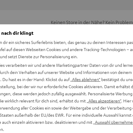
Keinen Store in der Nähe? Kein Problem,
beratung
beraten dich auch persönlich am Telefo
 nach dir klingt
Hier Termin buchen
n dir ein sicheres Surferlebnis bieten, das genau zu deinen Interessen pas
ufel auf diesen Webseiten Cookies und andere Tracking-Technologien – 
 und setzt Dienste zur Personalisierung ein.
ies verarbeiten wir und andere Marketingpartner Daten von dir und lernen
- durch dein Verhalten auf unserer Website und Informationen von deinem
 Du hast es in der Hand: Klickst du auf
„Alles ablehnen“
bestätigst du uns
tellung, bei der wir nur erforderliche Cookies aktivieren. Damit erhältst 
ngen, diese werden jedoch zufällig ausgewählt. Personalisierte Werbung
die wirklich relevant für dich sind, erhältst du mit
„Alles akzeptieren“
. Hier 
erwendung aller Cookies ein sowie der Weitergabe und der Verarbeitung 
 Staaten außerhalb der EU/des EWR. Für eine individuelle Auswahl kannst 
e auch einzeln aktivieren bzw. deaktivieren und mit
„Auswahl übernehme
en.