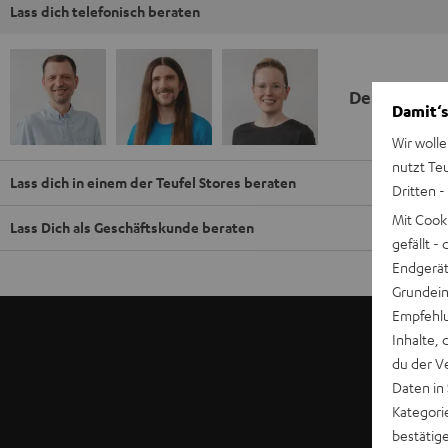
Lass dich telefonisch beraten
Deine Kauf
Damit‘s
Wir wolle
nutzt Te
Lass dich in einem der Teufel Stores beraten
Dritten -
Mit Cook
Lass Dich als Geschäftskunde beraten
gefällt 
Endgerät.
Grundeins
Empfehlu
Inhalte, 
du der V
Daten in
Kategori
bestätig