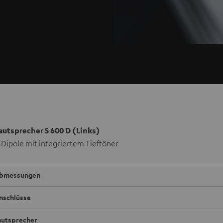
autsprecher S 600 D (Links)
Dipole mit integriertem Tieftöner
bmessungen
nschlüsse
autsprecher