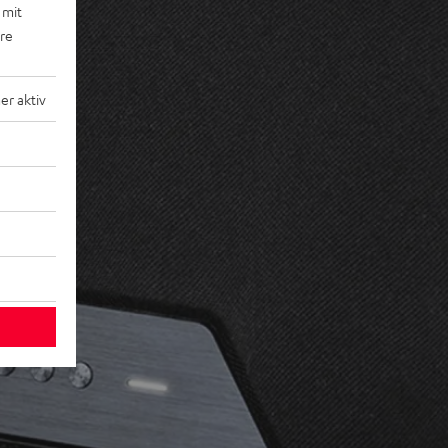
 mit
ere
r aktiv