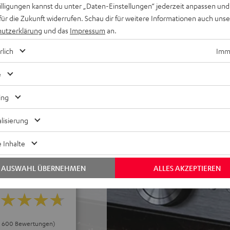
Musik von USB/NAS
willigungen kannst du unter „Daten-Einstellungen“ jederzeit anpassen und
für verlustfreies
für die Zukunft widerrufen. Schau dir für weitere Informationen auch uns
utzerklärung
und das
Impressum
an.
ing von Apple Music,
rlich
Imme
ke & zusätzlich frei
e
der Plattenspieler, erhältlich
ing
e Serie oder der Teufel
lisierung
 Inhalte
AUSWAHL ÜBERNEHMEN
ALLES AKZEPTIEREN
ei 600 Bewertungen)