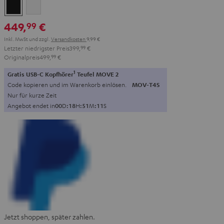
Schwarz
Weiß
449,
€
99
Inkl. MwSt
und zzgl.
Versandkosten
9,99 €
Letzter niedrigster Preis
399,
99
€
Originalpreis
499,
99
€
1
Gratis USB-C Kopfhörer
Teufel MOVE 2
Code kopieren und im Warenkorb einlösen.
MOV-T4S
Nur für kurze Zeit
Angebot endet in
0
0
D
:
1
8
H
:
5
1
M
:
0
9
S
Jetzt shoppen, später zahlen.