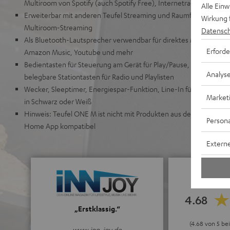
Multiroom von Spotify (auch Spotify Free), Internetradio sowie 
Alle Ein
Erweiterbar mit anderen Teufel Streaming und Raumfeld-Speakern 
Wirkung 
Multiroom-Streaming
Datensch
Als Bluetooth-Lautsprecher verwendbar für direktes Musikstream
Erforde
Amazon Music, Youtube und mehr
Bedientasten für Steuerung am Gerät für Play/Pause, Skip, Lautstär
Analys
belegbare Stationtasten für Radio und Playlisten
Wecker, Sleeptimer, Energiespar-Funktion, Line-In für CD-Player o
Market
in Schwarz oder Weiß
Hinweis: Teufel ONE M ist nicht mit Produkten aus der Teufel Hom
Persona
Home App kompatibel
Externe
4.68
„Erstklassig.“
(4.68 von 5 b
www.inn-joy.de