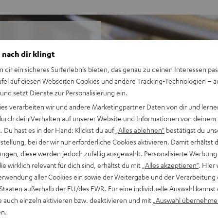
 nach dir klingt
 zur Musik komplett frei
n dir ein sicheres Surferlebnis bieten, das genau zu deinen Interessen pas
iche Musik der Welt zu
ufel auf diesen Webseiten Cookies und andere Tracking-Technologien – 
l zwischen Rock und Blues
 und setzt Dienste zur Personalisierung ein.
ONE M erhielt das
ies verarbeiten wir und andere Marketingpartner Daten von dir und lernen
einem Test (02/2020) mit
- durch dein Verhalten auf unserer Website und Informationen von deinem
Platz.
 Du hast es in der Hand: Klickst du auf
„Alles ablehnen“
bestätigst du uns
tellung, bei der wir nur erforderliche Cookies aktivieren. Damit erhältst 
ngen, diese werden jedoch zufällig ausgewählt. Personalisierte Werbung
eaming mit integriertem
die wirklich relevant für dich sind, erhältst du mit
„Alles akzeptieren“
. Hier 
erwendung aller Cookies ein sowie der Weitergabe und der Verarbeitung 
7 Tönern, 2 Passivmembranen
 Staaten außerhalb der EU/des EWR. Für eine individuelle Auswahl kannst 
ama
e auch einzeln aktivieren bzw. deaktivieren und mit
„Auswahl übernehme
es WLAN-Streaming und
en.