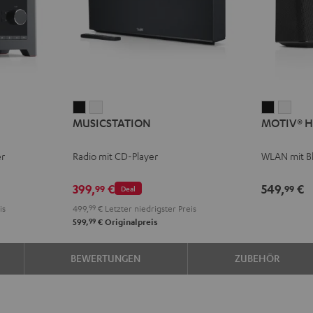
MUSICSTATION
MUSICSTATION
MOTIV®
MOT
MUSICSTATION
MOTIV® 
Schwarz
Weiß
HOME
HOM
Schwarz
Weiß
er
Radio mit CD-Player
WLAN mit B
399,
€
549,
€
99
99
Deal
is
499,
99
€
Letzter niedrigster Preis
99
599,
€
Originalpreis
BEWERTUNGEN
ZUBEHÖR