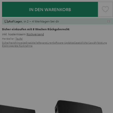
IN DEN WARENKORB
, in 2 – 4 Werktagen bei dir
Auf Lager
Sicher einkaufen mit 8 Wochen Rückgaberecht
inkl. kostenlosem
Rückversand
Hersteller:
Teufel
Sicherheitshinweise
Ersatzteile
Reparaturen
Software-Updates
Gesetzliche Gewährleistung
Elektrogeräte Rücknahme