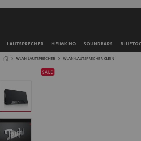
ZUM
NHALT
RINGEN
LAUTSPRECHER
HEIMKINO
SOUNDBARS
BLUETO
Startseite
WLAN LAUTSPRECHER
WLAN-LAUTSPRECHER KLEIN
SALE