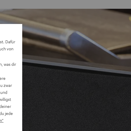
st. Dafür
auch von
, was dir
ere
du zwar
 und
willigst
deiner
du jede
n“