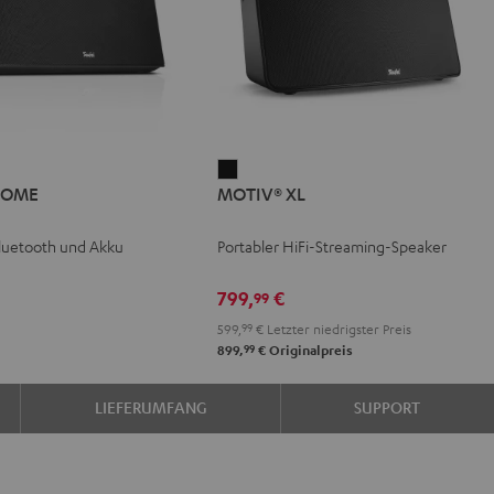
IV®
MOTIV®
HOME
MOTIV® XL
E
XL
Schwarz
luetooth und Akku
Portabler HiFi-Streaming-Speaker
799,
€
99
599,
99
€
Letzter niedrigster Preis
99
899,
€
Originalpreis
LIEFERUMFANG
SUPPORT