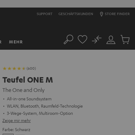
SUPPORT
GESCHÄFTSKUNDEN
STORE FINDER
No
R
MEHR
Suche
Mein
Artikel
Konto
im
Warenk
(600)
Teufel ONE M
The One and Only
All-in-one Soundsystem
WLAN, Bluetooth, Raumfeld-Technologie
3-Wege-System, Multiroom-Option
Zeige mir mehr
Farbe:
Schwarz