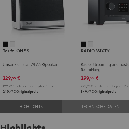
Teufel
Teufel
RADIO
RADIO
Teufel ONE S
RADIO 3SIXTY
ONE
ONE
3SIXTY
3SIXTY
S
S
Schwarz
Weiß
Unser kleinster WLAN-Speaker
Radio, Streaming und best
Schwarz
Weiß
Raumklang
229,
€
299,
€
99
99
199,
99
€
Letzter niedrigster Preis
229,
99
€
Letzter niedrigster Pre
99
99
249,
€
Originalpreis
349,
€
Originalpreis
HIGHLIGHTS
TECHNISCHE DATEN
Highlights