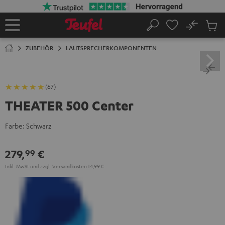
ZUM
NHALT
RINGEN
No
Abs
Startseite
Suche
Artike
im
ZUBEHÖR
LAUTSPRECHERKOMPONENTEN
Waren
(67)
THEATER 500 Center
Farbe:
Schwarz
279,
€
99
Inkl. MwSt
und zzgl.
Versandkosten
14,99 €