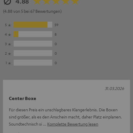
4.88
(4.88 von 5 bei 67 Bewertungen)
5
59
4
8
3
0
2
0
1
0
31.03.2026
Center Boxe
Für diesen Preis ein unschlagbares Klangerlebnis. Die Boxen
sind größer, als es den Anschein macht, daher Platz einplanen.
Soundtechnisch si
Komplette Bewertung lesen