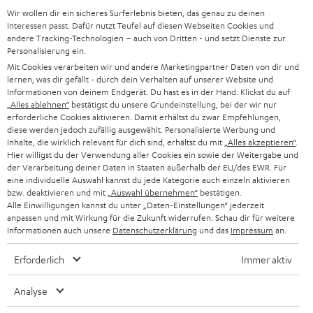
Wir wollen dir ein sicheres Surferlebnis bieten, das genau zu deinen
SOUNDBAR
u
KARRIERE
Interessen passt. Dafür nutzt Teufel auf diesen Webseiten Cookies und
DEUTSCHLAND
n
andere Tracking-Technologien – auch von Dritten - und setzt Dienste zur
HIFI-LAUTSPRECHER
Personalisierung ein.
PRESSE & MARKETING
g
Mit Cookies verarbeiten wir und andere Marketingpartner Daten von dir und
ÖSTERREICH
SMART HOME
lernen, was dir gefällt - durch dein Verhalten auf unserer Website und
GESCHÄFTSKUNDEN
Informationen von deinem Endgerät. Du hast es in der Hand: Klickst du auf
„Alles ablehnen“
bestätigst du unsere Grundeinstellung, bei der wir nur
SCHWEIZ
BLUETOOTH-LAUTSPRECHER
PARTNERPROGRAMM
erforderliche Cookies aktivieren. Damit erhältst du zwar Empfehlungen,
diese werden jedoch zufällig ausgewählt. Personalisierte Werbung und
KOPFHÖRER
Inhalte, die wirklich relevant für dich sind, erhältst du mit
„Alles akzeptieren“
.
NIEDERLANDE
BLOG
Hier willigst du der Verwendung aller Cookies ein sowie der Weitergabe und
der Verarbeitung deiner Daten in Staaten außerhalb der EU/des EWR. Für
BLUETOOTH-KOPFHÖRER
NEWSLETTER
eine individuelle Auswahl kannst du jede Kategorie auch einzeln aktivieren
BELGIEN
bzw. deaktivieren und mit
„Auswahl übernehmen“
bestätigen.
STEREOANLAGEN
Alle Einwilligungen kannst du unter „Daten-Einstellungen“ jederzeit
STORES
anpassen und mit Wirkung für die Zukunft widerrufen. Schau dir für weitere
FRANKREICH
LAUTSPRECHER
Informationen auch unsere
Datenschutzerklärung
und das
Impressum
an.
DEINE VORTEILE BEI TEUFEL
Erforderlich
Immer aktiv
POLEN
ULTIMA-SERIE
TEUFEL STORY
Analyse
IN-EAR-KOPFHÖRER
SPANIEN
UNSER MANAGEMENT