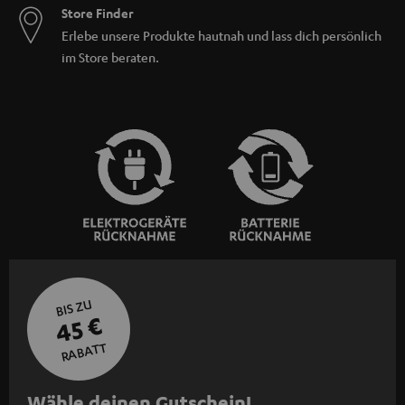
Store Finder
Erlebe unsere Produkte hautnah und lass dich persönlich
im Store beraten.
BIS ZU
45 €
RABATT
N
Wähle deinen Gutschein!