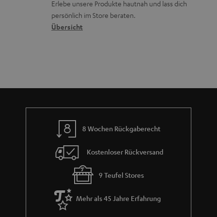
r
d
Erlebe unsere Produkte hautnah und lass dich
o
a
c
a
persönlich im Store beraten.
n
t
k
Übersicht
n
e
n
t
n
a
i
h
e
m
e
8 Wochen Rückgaberecht
Kostenloser Rückversand
9 Teufel Stores
Mehr als 45 Jahre Erfahrung