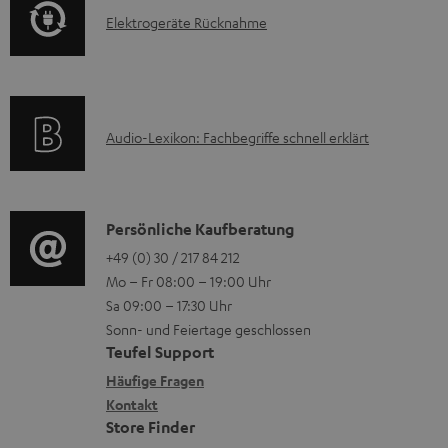
t
E
l
Elektrogeräte Rücknahme
r
i
l
a
m
o
e
d
a
n
k
e
t
e
A
Audio-Lexikon: Fachbegriffe schnell erklärt
t
n
i
n
u
r
o
z
d
o
n
u
i
K
Persönliche Kaufberatung
g
e
m
o
o
+49 (0) 30 / 217 84 212
e
n
V
Mo – Fr 08:00 – 19:00 Uhr
-
n
r
z
e
Sa 09:00 – 17:30 Uhr
L
t
ä
u
r
Sonn- und Feiertage geschlossen
e
a
t
Teufel Support
r
s
x
k
e
Häufige Fragen
G
a
i
Kontakt
t
R
a
n
Store Finder
k
d
ü