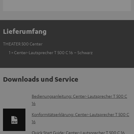
Lieferumfang
THEATER 500 Center
1 × Center-Lautsprecher T 500 C 16 – Schwarz
Downloads und Service
D
Bedienungsanleitung: Center-Lautsprecher T 500 C
16
o
k
Konformitätserklärung: Center-Lautsprecher T 500 C
16
u
m
Quick Start Guide: Center-Lautsprecher T 500 C 16