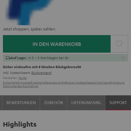
Jetzt shoppen, später zahlen.
IN DEN WARENKORB
, in 3 – 5 Werktagen bei dir
Auf Lager
Sicher einkaufen mit 8 Wochen Rückgaberecht
inkl. kostenlosem
Rückversand
Hersteller:
Teufel
Sicherheitshinweise
Ersatzteile
Reparaturen
Software-Updates
Gesetzliche Gewährleistung
Elektrogeräte Rücknahme
BEWERTUNGEN
ZUBEHÖR
LIEFERUMFANG
SUPPORT
Highlights