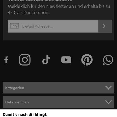
Melde dich für den Newsletter an und erhalte bis zu
e
45 € als Dankeschön.
w
s
JETZT
EMAIL
l
ANME
WIDGET
e
t
t
e
r
a
n
Kategorien
m
HEIMKINO
e
Unternehmen
l
HEIMKINO-KOMPLETTANLAGEN
SUPPORT
Damit‘s nach dir klingt
d
Teufel Onlineshops