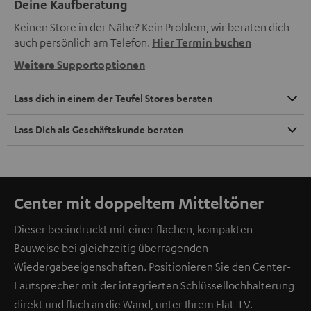
Deine Kaufberatung
Keinen Store in der Nähe? Kein Problem, wir beraten dich
auch persönlich am Telefon.
Hier Termin buchen
Weitere Supportoptionen
Lass dich in einem der Teufel Stores beraten
Lass Dich als Geschäftskunde beraten
Center mit doppeltem Mitteltöner
Dieser beeindruckt mit einer flachen, kompakten
Bauweise bei gleichzeitig überragenden
Wiedergabeeigenschaften. Positionieren Sie den Center-
Lautsprecher mit der integrierten Schlüssellochhalterung
direkt und flach an die Wand, unter Ihrem Flat-TV.