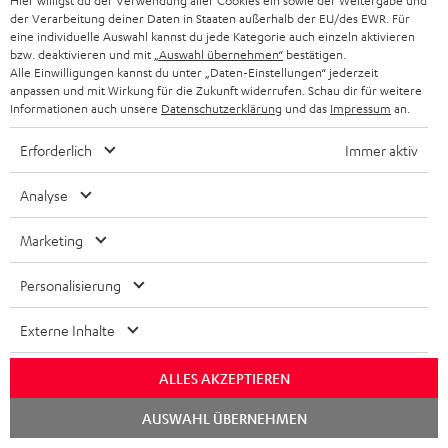
Hier willigst du der Verwendung aller Cookies ein sowie der Weitergabe und
PRESSE & MARKETING
g
der Verarbeitung deiner Daten in Staaten außerhalb der EU/des EWR. Für
ÖSTERREICH
eine individuelle Auswahl kannst du jede Kategorie auch einzeln aktivieren
SMART HOME
GESCHÄFTSKUNDEN
bzw. deaktivieren und mit
„Auswahl übernehmen“
bestätigen.
Alle Einwilligungen kannst du unter „Daten-Einstellungen“ jederzeit
SCHWEIZ
BLUETOOTH-LAUTSPRECHER
anpassen und mit Wirkung für die Zukunft widerrufen. Schau dir für weitere
PARTNERPROGRAMM
Informationen auch unsere
Datenschutzerklärung
und das
Impressum
an.
KOPFHÖRER
NIEDERLANDE
BLOG
Erforderlich
Immer aktiv
BLUETOOTH-KOPFHÖRER
NEWSLETTER
BELGIEN
Analyse
STEREOANLAGEN
STORES
Marketing
FRANKREICH
LAUTSPRECHER
DEINE VORTEILE BEI TEUFEL
Personalisierung
POLEN
ULTIMA-SERIE
TEUFEL STORY
Externe Inhalte
IN-EAR-KOPFHÖRER
SPANIEN
UNSER MANAGEMENT
ALLES AKZEPTIEREN
FANSHOP
NACHHALTIGKEIT
Chat
ITALIEN
AUSWAHL ÜBERNEHMEN
starten
NEUHEITEN
Technische Änderungen, Tippfehler und Irrtum vorbehalten. Das auf unseren
UNSERE WERTE