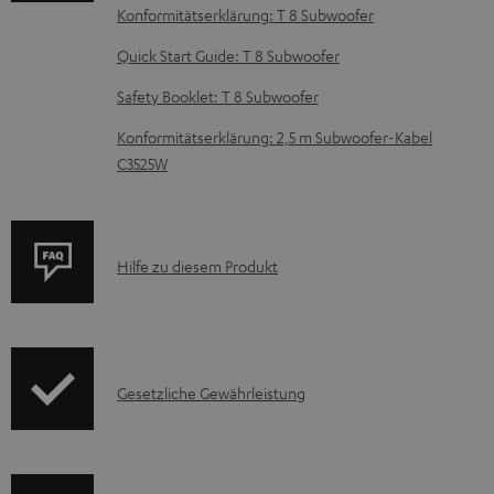
Konformitätserklärung: T 8 Subwoofer
e
z
Quick Start Guide: T 8 Subwoofer
u
Safety Booklet: T 8 Subwoofer
m
Konformitätserklärung: 2,5 m Subwoofer-Kabel
H
C3525W
e
r
u
P
Hilfe zu diesem Produkt
n
r
t
o
e
d
r
I
Gesetzliche Gewährleistung
u
l
n
k
a
f
t
d