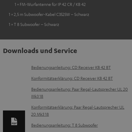
1 × FM-Wurfantenne für IP 42 CR / KB 42
1 × 2,5 m Subwoofer-Kabel C3525W – Schwarz
1 × T 8 Subwoofer – Schwarz
Downloads und Service
D
Bedienungsanleitung: CD Receiver KB 42 BT
o
Konformitätserklärung: CD Receiver KB 42 BT
k
Bedienungsanleitung: Paar Regal-Lautsprecher UL 20
u
Mk3 18
m
Konformitätserklärung: Paar Regal-Lautsprecher UL
e
20 Mk3 18
n
Bedienungsanleitung: T 8 Subwoofer
t