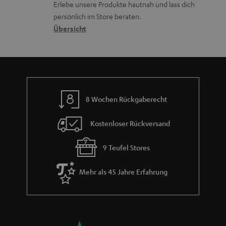
r
Erlebe unsere Produkte hautnah und lass dich
o
a
c
a
persönlich im Store beraten.
n
t
k
Übersicht
n
e
n
t
n
a
i
h
e
m
8 Wochen Rückgaberecht
e
Kostenloser Rückversand
9 Teufel Stores
Mehr als 45 Jahre Erfahrung