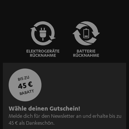
BIS ZU
45 €
RABATT
N
Wähle deinen Gutschein!
Melde dich für den Newsletter an und erhalte bis zu
e
45 € als Dankeschön.
w