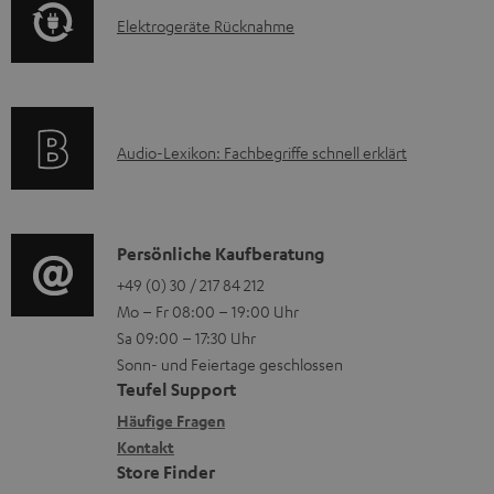
o
F
e
E
Elektrogeräte Rücknahme
r
A
n
l
m
Q
e
a
s
k
t
A
Audio-Lexikon: Fachbegriffe schnell erklärt
t
i
u
r
o
d
o
n
i
K
Persönliche Kaufberatung
g
e
o
o
+49 (0) 30 / 217 84 212
e
n
Mo – Fr 08:00 – 19:00 Uhr
-
n
r
z
Sa 09:00 – 17:30 Uhr
L
t
ä
u
Sonn- und Feiertage geschlossen
e
a
t
Teufel Support
r
x
k
e
Häufige Fragen
G
i
Kontakt
t
R
a
Store Finder
k
d
ü