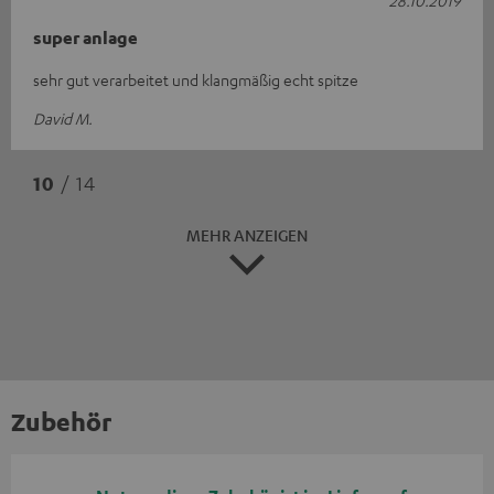
super anlage
sehr gut verarbeitet und klangmäßig echt spitze
David M.
10
/ 14
MEHR ANZEIGEN
Zubehör