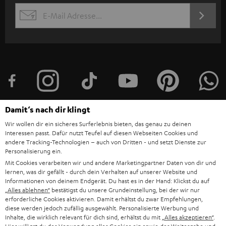
s
JETZT
EMAIL
l
ANME
WIDGET
e
t
t
e
r
Damit‘s nach dir klingt
a
Wir wollen dir ein sicheres Surferlebnis bieten, das genau zu deinen
n
Interessen passt. Dafür nutzt Teufel auf diesen Webseiten Cookies und
Kategorien
andere Tracking-Technologien – auch von Dritten - und setzt Dienste zur
m
Personalisierung ein.
HEIMKINO
e
Unternehmen
Mit Cookies verarbeiten wir und andere Marketingpartner Daten von dir und
lernen, was dir gefällt - durch dein Verhalten auf unserer Website und
l
HEIMKINO-KOMPLETTANLAGEN
Informationen von deinem Endgerät. Du hast es in der Hand: Klickst du auf
SUPPORT
d
Teufel Onlineshops
„Alles ablehnen“
bestätigst du unsere Grundeinstellung, bei der wir nur
erforderliche Cookies aktivieren. Damit erhältst du zwar Empfehlungen,
SOUNDBAR
u
KARRIERE
diese werden jedoch zufällig ausgewählt. Personalisierte Werbung und
DEUTSCHLAND
Inhalte, die wirklich relevant für dich sind, erhältst du mit
„Alles akzeptieren“
.
n
HIFI-LAUTSPRECHER