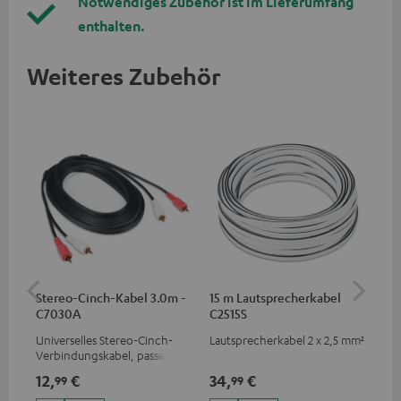
Notwendiges Zubehör ist im Lieferumfang
enthalten.
Weiteres Zubehör
Stereo-Cinch-Kabel 3.0m -
15 m Lautsprecherkabel
5,
C7030A
C2515S
C3
Universelles Stereo-Cinch-
Lautsprecherkabel 2 x 2,5 mm²
Ho
Verbindungskabel, passend
Ver
für alle Geräte mit Cinch-
Ci
12,
€
34,
€
24
99
99
Buchsen