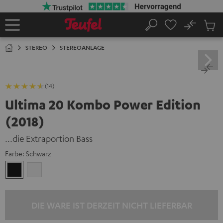
ZUM
NHALT
RINGEN
No
Abs
Startseite
Suche
Artike
im
STEREO
STEREOANLAGE
Waren
(14)
Ultima 20 Kombo Power Edition
(2018)
...die Extraportion Bass
Farbe:
Schwarz
Schwarz
Weiß
DIE WARE IST DERZEIT NICHT LIEFERBAR