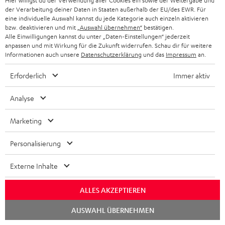
Hier willigst du der Verwendung aller Cookies ein sowie der Weitergabe und
der Verarbeitung deiner Daten in Staaten außerhalb der EU/des EWR. Für
eine individuelle Auswahl kannst du jede Kategorie auch einzeln aktivieren
bzw. deaktivieren und mit
„Auswahl übernehmen“
bestätigen.
Alle Einwilligungen kannst du unter „Daten-Einstellungen“ jederzeit
„… der ideale Allrounder für anspruchsvolle
anpassen und mit Wirkung für die Zukunft widerrufen. Schau dir für weitere
Nutzer:innen…“
Informationen auch unsere
Datenschutzerklärung
und das
Impressum
an.
www.4kfilme.de
Erforderlich
Immer aktiv
21.12.2023
Analyse
Mehr...
Marketing
Personalisierung
Externe Inhalte
„… sie klingen auch einfach fantastisch.“
ALLES AKZEPTIEREN
www.appgefahren.de
Chat
19.12.2023
AUSWAHL ÜBERNEHMEN
starten