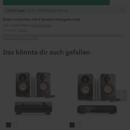
, in 2 – 4 Werktagen bei dir
Auf Lager
Sicher einkaufen mit 8 Wochen Rückgaberecht
inkl. kostenlosem
Rückversand
Hersteller:
Teufel
Sicherheitshinweise
Ersatzteile
Reparaturen
Software-Updates
Gesetzliche Gewährleistung
Elektrogeräte Rücknahme
Das könnte dir auch gefallen
ULTIMA
ULTIMA
ULTIMA
ULTIMA