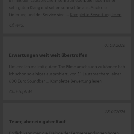
Bin mit den Lautsprechern sehr zufrieden. Sie haben einen
sehr guten Klang und sehen sehr schön aus. Auch die
Lieferung und der Service sind
Komplette Bewertung lesen
Oliver S.
01.08.2026
Erwartungen weit weit übertroffen
Um endlich mal mit gutem Ton Filme anschauen zu können hab
ich schon so einiges ausprobiert, von 5.1 Lautsprechern, einer
600 Euro Soundbar
Komplette Bewertung lesen
Christoph M.
28.07.2026
Teuer, aber ein guter Kauf
Endlich kann man die Dialoge der Fernsehsendungen hören,