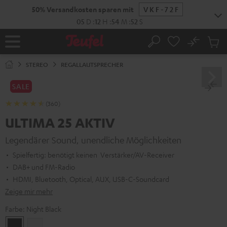
ZUM
NHALT
RINGEN
No
Abs
Startseite
Suche
Artike
im
STEREO
REGALLAUTSPRECHER
Waren
SALE
(360)
ULTIMA 25 AKTIV
Legendärer Sound, unendliche Möglichkeiten
Spielfertig: benötigt keinen Verstärker/AV-Receiver
DAB+ und FM-Radio
HDMI, Bluetooth, Optical, AUX, USB-C-Soundcard
Zeige mir mehr
Farbe:
Night Black
Night
Pure