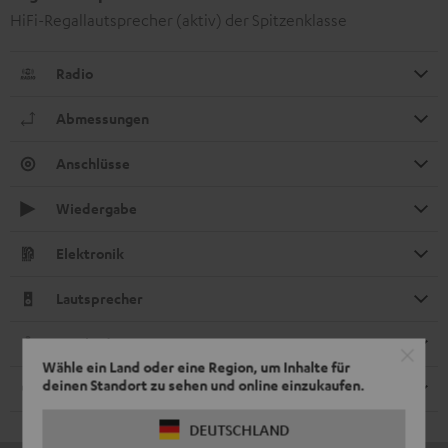
HiFi-Regallautsprecher (aktiv) der Spitzenklasse
Radio
Abmessungen
Anschlüsse
Wiedergabe
Elektronik
Lautsprecher
Fernbedienung
Wähle ein Land oder eine Region, um Inhalte für
deinen Standort zu sehen und online einzukaufen.
Kabel
DEUTSCHLAND