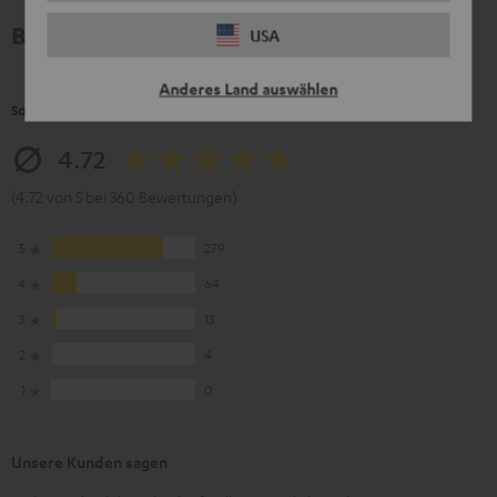
Bewertungen
USA
Anderes Land auswählen
So bewerten Kunden dieses Produkt
4.72
(4.72 von 5 bei 360 Bewertungen)
5
279
4
64
3
13
2
4
1
0
Unsere Kunden sagen