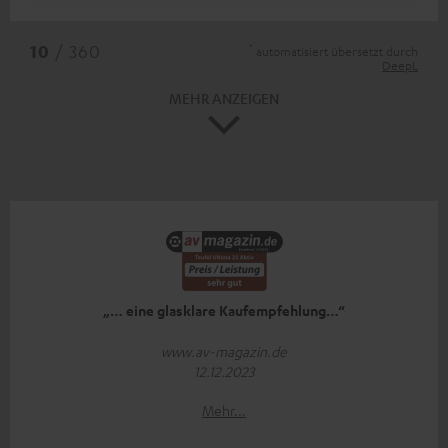
*
10
/ 360
automatisiert übersetzt durch
DeepL
MEHR ANZEIGEN
„… eine glasklare Kaufempfehlung…“
www.av-magazin.de
12.12.2023
Mehr...