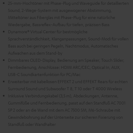
25-mm-Hochtöner mit Phase-Plug und Waveguide für detaillierten
Sound, 2-Wege-System mit ausgewogener Abstimmung,
Mitteltöner aus Fiberglas mit Phase-Plug für eine natürliche
Wiedergabe, Bassreflex-Aufbau für tiefen, präzisen Bass
Dynamore® Virtual Center für bestmögliche
Sprachverständlichkeit, Klanganpassungen, Sound-Modi für vollen
Bass auch bei geringen Pegeln, Nachtmodus, Automatisches
Aufwachen aus dem Stand-by
Dimmbares OLED-Display, Bedienung am Speaker, Touch Slider,
Fernbedienung, Anschlüsse: HDMI ARC/CEC, Optical In, AUX,
USB-C Soundkartenfunktion für PC/Mac
Erweiterbar mit kabellosen EFFEKT 2 und EFFEKT Rears für echten
Surround Sound und Subwoofer T 8, T 10 oder T 4000 Wireless
Inklusive Verbindungskabel (3,5 m), Abdeckungen, Antenne,
Gummifüße und Fernbedienung, passt auf den Standfuß AC 7001
SP 2 oder an die Wand mit dem AC 7500 SM, M6-Schraube mit
Gewindebohrung auf der Unterseite zur sicheren Fixierung von
Standfuß oder Wandhalter