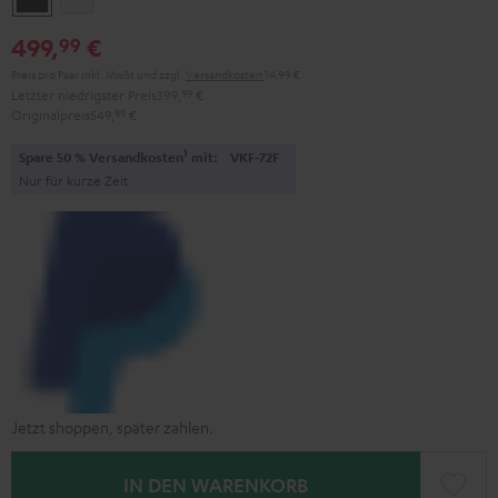
Black
White
499,
€
99
Preis pro Paar inkl. MwSt
und zzgl.
Versandkosten
14,99 €
Letzter niedrigster Preis
399,
99
€
Originalpreis
549,
99
€
1
Spare 50 % Versandkosten
mit:
VKF-72F
Nur für kurze Zeit
Jetzt shoppen, später zahlen.
IN DEN WARENKORB