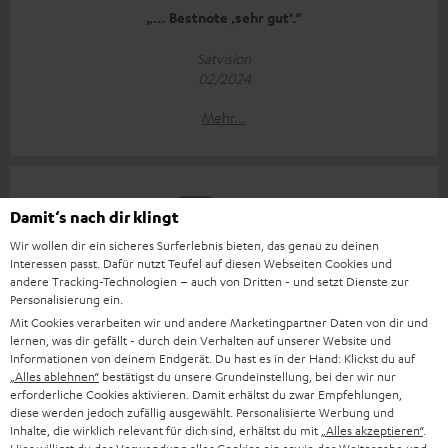
„… Bestnote ‚sehr gut‘.“
Satvision
02/2024
Mehr...
Damit‘s nach dir klingt
Wir wollen dir ein sicheres Surferlebnis bieten, das genau zu deinen
Interessen passt. Dafür nutzt Teufel auf diesen Webseiten Cookies und
„… echte Universaltalente…“
andere Tracking-Technologien – auch von Dritten - und setzt Dienste zur
Personalisierung ein.
www.computerbild.de
Mit Cookies verarbeiten wir und andere Marketingpartner Daten von dir und
29.12.2023
lernen, was dir gefällt - durch dein Verhalten auf unserer Website und
Informationen von deinem Endgerät. Du hast es in der Hand: Klickst du auf
Mehr...
„Alles ablehnen“
bestätigst du unsere Grundeinstellung, bei der wir nur
erforderliche Cookies aktivieren. Damit erhältst du zwar Empfehlungen,
diese werden jedoch zufällig ausgewählt. Personalisierte Werbung und
Inhalte, die wirklich relevant für dich sind, erhältst du mit
„Alles akzeptieren“
.