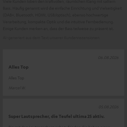
Viele Kunden loben den kraftvollen, räumlichen Klang mit sattem
Bass. Häufig genannt wird die einfache Einrichtung und Vielseitigkeit
(DAB+, Bluetooth, HDMI, USB/optisch), ebenso hochwertige
Verarbeitung, kompakte Optik und die intuitive Fernbedienung.
Einige Kunden merken an, dass der Bass teilweise zu präsent ist.
AI-generiert aus dem Text unserer Kundenrezensionen
06.08.2026
Alles Top
Alles Top
Marcel W.
05.08.2026
Super Lautsprecher, die Teufel ultima 25 aktiv.