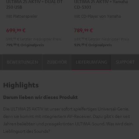
ULTIMA 25 AKTIV + DUAL DT
ULTIMA 25 AKTIV + Yamaha
25
25
25
25
250 USB
CD-S303
AKTIV
AKTIV
AKTIV
AKTIV
Mit Plattenspieler
Mit CD-Player von Yamaha
+
+
+
+
DUAL
DUAL
Yamaha
Yamaha
699,
€
789,
€
99
99
DT
DT
CD-
CD-
599,
99
€
Letzter niedrigster Preis
689,
99
€
Letzter niedrigster Preis
250
250
S303
S303
99
99
799,
€
Originalpreis
929,
€
Originalpreis
USB
USB
Night
Pure
Night
Pure
Black
White
BEWERTUNGEN
ZUBEHÖR
LIEFERUMFANG
SUPPORT
Black
White
Highlights
Darum lieben wir dieses Produkt
Die ULTIMA 25 AKTIV ist unser sofort spielfertiges Universal-Genie,
denn sie kommt mit integriertem AV-Receiver. Dazu gibt's den seit
Jahren beliebten und preisgekrönten ULTIMA-Sound. Was wird dein
Lieblingsort des Sounds?