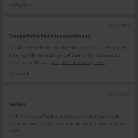
Wolfgang W.
03.06.2025
Mangelhafte Bedienungsanleitung
Die Qualität der Heimkinoanlage ist grundsätzlich sehr gut, bis
auf ein par kleine Kratzer am Gehäuse war kein Schaden zu
erkennen und bei d
Komplette Bewertung lesen
Matthias R.
29.05.2025
Perfekt
Ich bin rundum zufrieden . Das Surround Set ist top und der
Kundenservice ist ebenso zufriedenstellend , besser geht es
nicht.