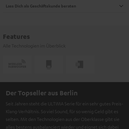
Lass Dich als Geschäftskunde beraten
Features
Alle Technologien im Überblick
Der Topseller aus Berlin
Seit Jahren steht die ULTIMA Serie für ein sehr gutes Preis-
Klang-Verhältnis. So viel Sound, für so wenig Geld gibt es
selten. Mit den Technologien aus der Oberklasse gibt sie
alles bestens ausbalanciert wieder und eignet sich dabei