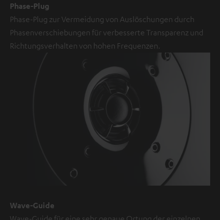
zugestimmt,
Phase-Plug
dass
Phase-Plug zur Vermeidung von Auslöschungen durch
externe
Phasenverschiebungen für verbesserte Transparenz und
Inhalte
Richtungsverhalten von hohen Frequenzen.
angezeigt
werden.
Dabei
können
personenbezogene
Daten
an
Drittplattformen
übermittelt
werden.
Weitere
Informationen
Wave-Guide
sind
Wave-Guide für eine sehr genaue Ortung der einzelnen