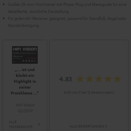
Großer 25-mm-Hochtöner mit Phase-Plug und Waveguide für eine
detaillierte, räumliche Darstellung
Für jeden AV-Receiver geeignet, passend für Standfuß, Regal oder
Wandanbringung
„… ist und
bleibt ein
4.83
Highlight in
seiner
(4.83 von 5 bei 12 Bewertungen)
Preisklasse …“
HiFi Vision
02/2019
ALLE
ALLE BEWERTUNGEN
TESTBERICHTE