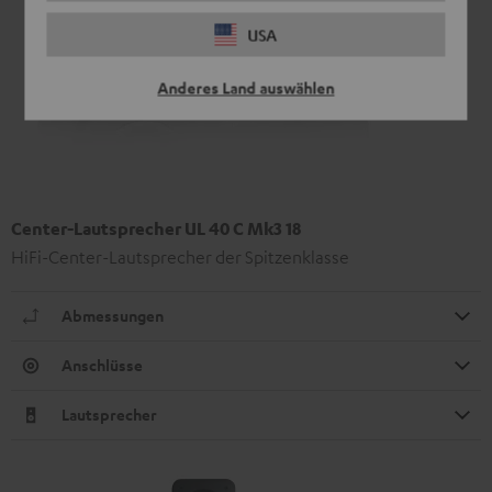
USA
Anderes Land auswählen
Center-Lautsprecher UL 40 C Mk3 18
HiFi-Center-Lautsprecher der Spitzenklasse
Abmessungen
Anschlüsse
Lautsprecher