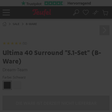
ZUM
NHALT
RINGEN
No
Abs
Startseite
Suche
Artike
im
SALE
B-WARE
Waren
(12)
Ultima 40 Surround "5.1-Set" (B-
Ware)
Dream-Team
Farbe:
Schwarz
Schwarz
Weiß
DIE WARE IST DERZEIT NICHT LIEFERBAR