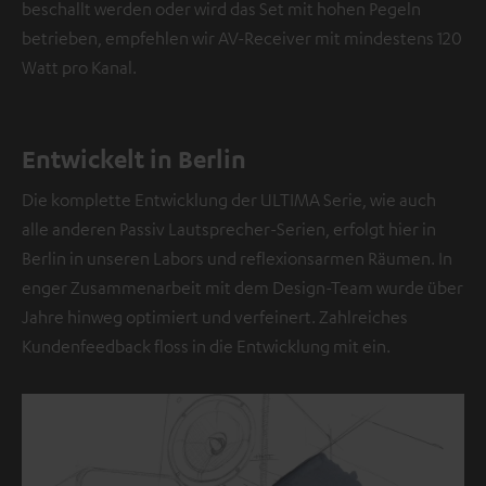
beschallt werden oder wird das Set mit hohen Pegeln
i
betrieben, empfehlen wir AV-Receiver mit mindestens 120
d
e
Watt pro Kanal.
o
NMALIG
Entwickelt in Berlin
STIMMEN
UND
Die komplette Entwicklung der ULTIMA Serie, wie auch
Externe Inhalte
ZEIGEN
immer anzeigen? In
alle anderen Passiv Lautsprecher-Serien, erfolgt hier in
den
Berlin in unseren Labors und reflexionsarmen Räumen. In
Daten‑Einstellungen
enger Zusammenarbeit mit dem Design-Team wurde über
aktivieren
Jahre hinweg optimiert und verfeinert. Zahlreiches
YouTube-/Vimeo-
Kundenfeedback floss in die Entwicklung mit ein.
Videos
sind
externe
Inhalte.
Der