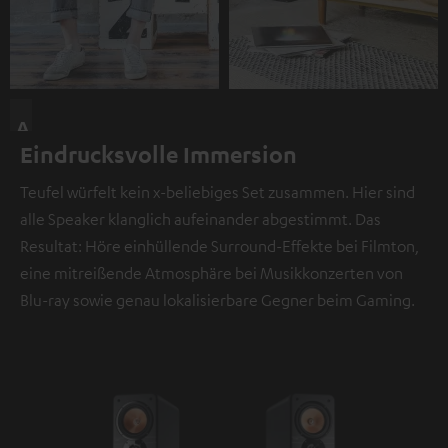
A
Eindrucksvolle Immersion
n
d
Teufel würfelt kein x-beliebiges Set zusammen. Hier sind
i
alle Speaker klanglich aufeinander abgestimmt. Das
e
Resultat: Höre einhüllende Surround-Effekte bei Filmton,
s
eine mitreißende Atmosphäre bei Musikkonzerten von
e
Blu-ray sowie genau lokalisierbare Gegner beim Gaming.
r
S
t
e
l
l