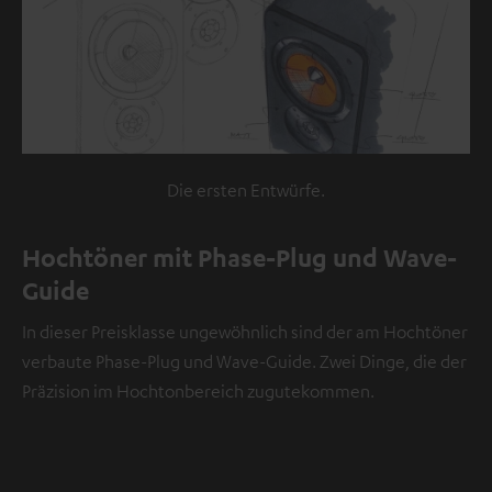
externe
Inhalt
kann
hier
mit
nur
Die ersten Entwürfe.
einem
Klick
Hochtöner mit Phase-Plug und Wave-
angezeigt
Guide
werden.
Mit
In dieser Preisklasse ungewöhnlich sind der am Hochtöner
dem
verbaute Phase-Plug und Wave-Guide. Zwei Dinge, die der
Anklicken
Präzision im Hochtonbereich zugutekommen.
des
Inhalts
wird