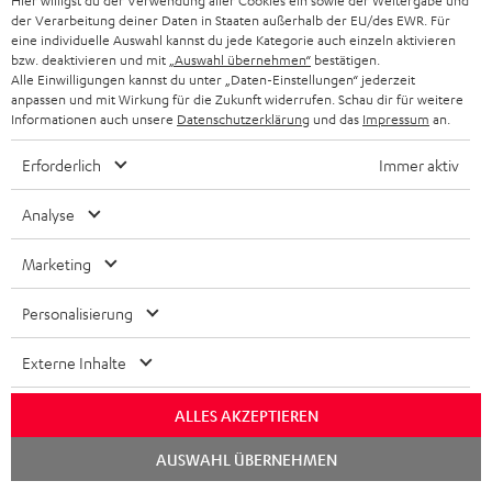
Hier willigst du der Verwendung aller Cookies ein sowie der Weitergabe und
der Verarbeitung deiner Daten in Staaten außerhalb der EU/des EWR. Für
eine individuelle Auswahl kannst du jede Kategorie auch einzeln aktivieren
bzw. deaktivieren und mit
„Auswahl übernehmen“
bestätigen.
„… wahrhaftig eine lebende Legende!“
Alle Einwilligungen kannst du unter „Daten-Einstellungen“ jederzeit
anpassen und mit Wirkung für die Zukunft widerrufen. Schau dir für weitere
Heimkino
Informationen auch unsere
Datenschutzerklärung
und das
Impressum
an.
11-12/2018
Erforderlich
Immer aktiv
Mehr...
Analyse
Marketing
Lieferumfang
Personalisierung
Ultima 40 Surround "5.1-Set" (B-Ware)
Externe Inhalte
1 × Center-Lautsprecher UL 40 C Mk3 18 (B-Ware) – Schwarz
2 × Stand-Lautsprecher UL 40 Mk3 18 (Stk.) (B-Ware) – Schwarz
ALLES AKZEPTIEREN
1 × T 10 Subwoofer (B-Ware) – Schwarz
Chat
AUSWAHL ÜBERNEHMEN
starten
1 × Paar Regal-Lautsprecher UL 20 Mk3 18 (B-Ware) – Schwarz