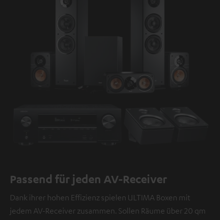
e
b
e
f
i
n
d
e
t
s
i
c
h
e
Passend für jeden AV-Receiver
i
Dank ihrer hohen Effizienz spielen ULTIMA Boxen mit
n
jedem AV-Receiver zusammen. Sollen Räume über 20 qm
V